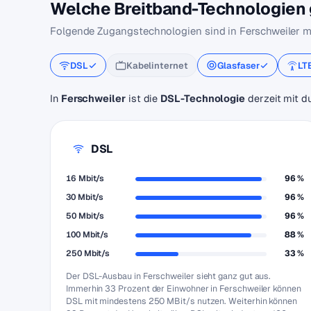
Welche Breitband-Technologien g
Folgende Zugangstechnologien sind in Ferschweiler m
DSL
Kabelinternet
Glasfaser
LT
In
Ferschweiler
ist die
DSL-Technologie
derzeit mit d
DSL
16 Mbit/s
96 %
30 Mbit/s
96 %
50 Mbit/s
96 %
100 Mbit/s
88 %
250 Mbit/s
33 %
Der DSL-Ausbau in Ferschweiler sieht ganz gut aus.
Immerhin 33 Prozent der Einwohner in Ferschweiler können
DSL mit mindestens 250 MBit/s nutzen. Weiterhin können