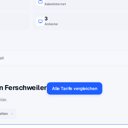
Kabelinternet
3
Anbieter
ait
n Ferschweiler
Alle Tarife vergleichen
ler.