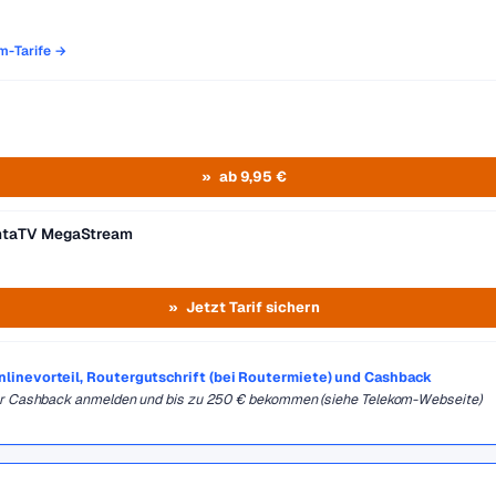
om-Tarife →
ab 9,95 €
entaTV MegaStream
Jetzt Tarif sichern
Onlinevorteil, Routergutschrift (bei Routermiete) und Cashback
für Cashback anmelden und bis zu 250 € bekommen (siehe Telekom-Webseite)