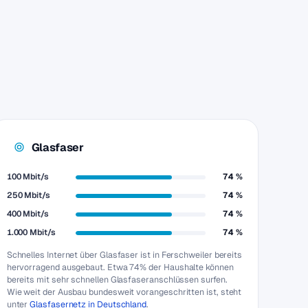
Glasfaser
100 Mbit/s
74 %
250 Mbit/s
74 %
400 Mbit/s
74 %
1.000 Mbit/s
74 %
Schnelles Internet über Glasfaser ist in Ferschweiler bereits
hervorragend ausgebaut. Etwa 74% der Haushalte können
bereits mit sehr schnellen Glasfaseranschlüssen surfen.
Wie weit der Ausbau bundesweit vorangeschritten ist, steht
unter
Glasfasernetz in Deutschland
.