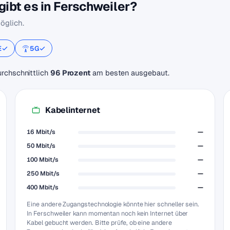
ibt es in Ferschweiler?
öglich.
E
5G
urchschnittlich
96 Prozent
am besten ausgebaut.
Kabelinternet
16 Mbit/s
—
50 Mbit/s
—
100 Mbit/s
—
250 Mbit/s
—
400 Mbit/s
—
Eine andere Zugangstechnologie könnte hier schneller sein.
In Ferschweiler kann momentan noch kein Internet über
Kabel gebucht werden. Bitte prüfe, ob eine andere