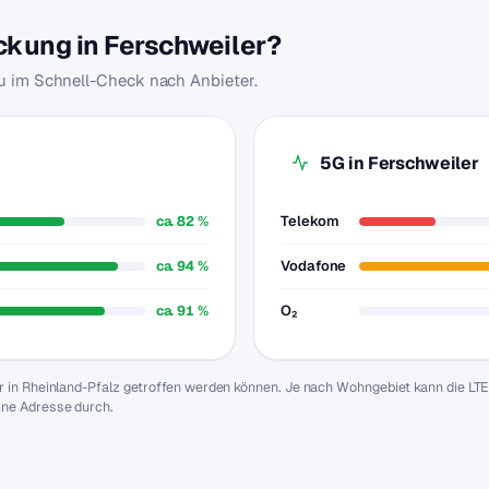
ckung in Ferschweiler?
du im Schnell-Check nach Anbieter.
5G in Ferschweiler
ca. 82 %
Telekom
ca. 94 %
Vodafone
ca. 91 %
O₂
r in Rheinland-Pfalz getroffen werden können. Je nach Wohngebiet kann die LT
ine Adresse durch.