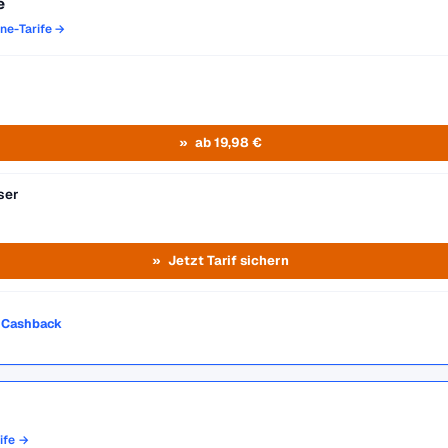
e
one-Tarife →
ab 19,98 €
ser
Jetzt Tarif sichern
o Cashback
rife →