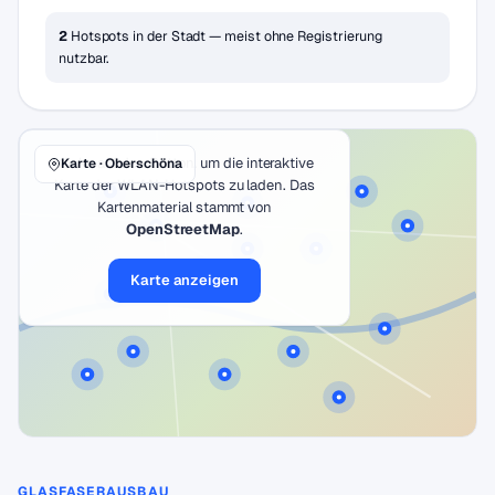
2
Hotspots in der Stadt — meist ohne Registrierung
nutzbar.
Klicke auf den Button, um die interaktive
Karte · Oberschöna
Karte der WLAN-Hotspots zu laden. Das
Kartenmaterial stammt von
OpenStreetMap
.
Karte anzeigen
GLASFASERAUSBAU