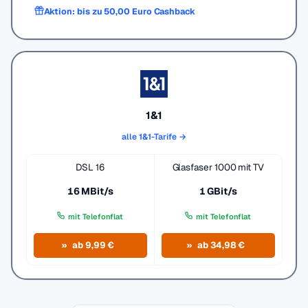
Aktion: bis zu 50,00 Euro Cashback
1&1
alle 1&1-Tarife →
DSL 16
Glasfaser 1000 mit TV
16 MBit/s
1 GBit/s
mit Telefonflat
mit Telefonflat
ab 9,99 €
ab 34,98 €