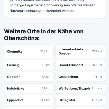
vorherige Registrierung notwendig sein oder es müssen
Nutzungsbedingungen akzeptiert werden.
Weitere Orte in der Nähe von
Oberschöna:
Internetanbieter in
Chemnitz
24,1 km
37,8 km
Dresden
Freiberg
Brand-Erbisdorf
6,3 km
6,6 km
Oederan
Großschirma
7,4 km
7,6 km
Halsbrücke
Weißenborn/Erzgeb.
8,9 km
11,1 km
Eppendorf
Striegistal
11,4 km
11,7 km