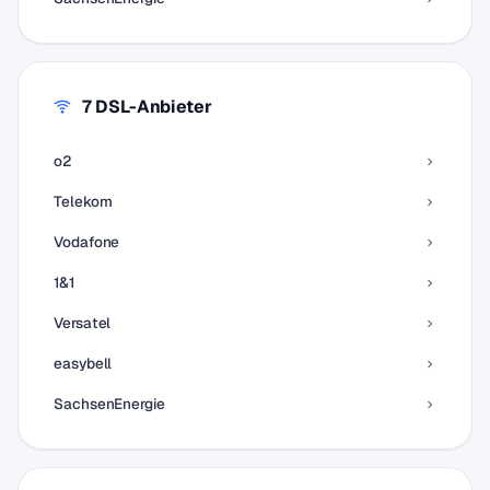
7 DSL-Anbieter
o2
Telekom
Vodafone
1&1
Versatel
easybell
SachsenEnergie