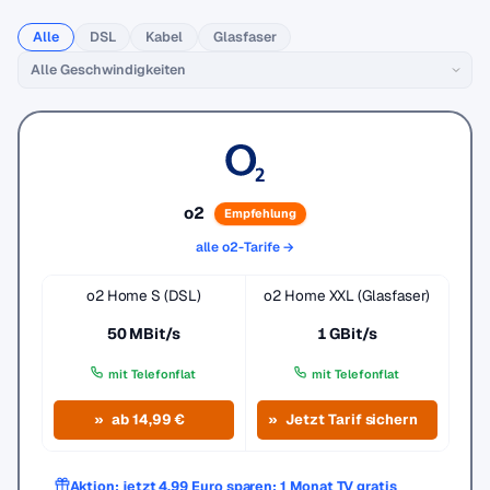
Alle
DSL
Kabel
Glasfaser
o2
Empfehlung
alle o2-Tarife →
o2 Home S (DSL)
o2 Home XXL (Glasfaser)
50 MBit/s
1 GBit/s
mit Telefonflat
mit Telefonflat
ab 14,99 €
Jetzt Tarif sichern
Aktion: jetzt 4,99 Euro sparen: 1 Monat TV gratis