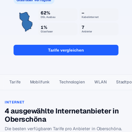
62%
–
DSL Ausbau
Kabelinternet
1%
7
Glasfaser
Anbieter
Tarife vergleichen
Tarife
Mobilfunk
Technologien
WLAN
Stadtpor
INTERNET
4 ausgewählte Internetanbieter in
Oberschöna
Die besten verfügbaren Tarife pro Anbieter in Oberschöna.