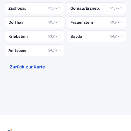
Zschopau
Gornau/Erzgeb.
21,3 km
21,5 km
Dorfhain
Frauenstein
22,5 km
22,9 km
Kriebstein
Sayda
23,2 km
24,2 km
Amtsberg
24,3 km
Zurück zur Karte