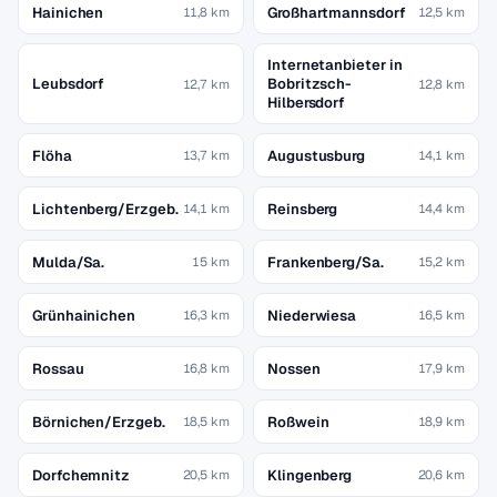
Hainichen
Großhartmannsdorf
11,8 km
12,5 km
Internetanbieter in
Leubsdorf
Bobritzsch-
12,7 km
12,8 km
Hilbersdorf
Flöha
Augustusburg
13,7 km
14,1 km
Lichtenberg/Erzgeb.
Reinsberg
14,1 km
14,4 km
Mulda/Sa.
Frankenberg/Sa.
15 km
15,2 km
Grünhainichen
Niederwiesa
16,3 km
16,5 km
Rossau
Nossen
16,8 km
17,9 km
Börnichen/Erzgeb.
Roßwein
18,5 km
18,9 km
Dorfchemnitz
Klingenberg
20,5 km
20,6 km