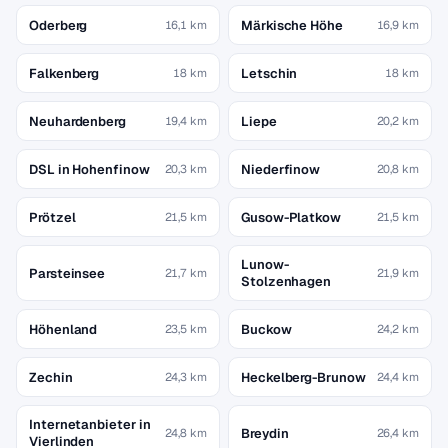
Oderberg
Märkische Höhe
16,1 km
16,9 km
Falkenberg
Letschin
18 km
18 km
Neuhardenberg
Liepe
19,4 km
20,2 km
DSL in Hohenfinow
Niederfinow
20,3 km
20,8 km
Prötzel
Gusow-Platkow
21,5 km
21,5 km
Lunow-
Parsteinsee
21,7 km
21,9 km
Stolzenhagen
Höhenland
Buckow
23,5 km
24,2 km
Zechin
Heckelberg-Brunow
24,3 km
24,4 km
Internetanbieter in
Breydin
24,8 km
26,4 km
Vierlinden