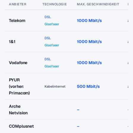
ANBIETER
TECHNOLOGIE
MAX. GESCHWINDIGKEIT
PR
DSL
Telekom
1000 Mbit/s
ab
Glasfaser
DSL
1&1
1000 Mbit/s
ab
Glasfaser
DSL
Vodafone
1000 Mbit/s
ab
Glasfaser
PYUR
(vorher:
500 Mbit/s
ab
Kabelinternet
Primacom)
Arche
–
–
Netvision
COMplusnet
–
–