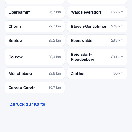
Oberbarnim
Waldsieversdorf
26,7 km
26,7 km
Chorin
Bleyen-Genschmar
27,7 km
27,8 km
Seelow
Eberswalde
28,2 km
28,3 km
Beiersdorf-
Golzow
28,4 km
29,1 km
Freudenberg
Müncheberg
Ziethen
29,8 km
30 km
Garzau-Garzin
30,7 km
Zurück zur Karte