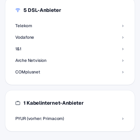
5 DSL-Anbieter
Telekom
Vodafone
1&1
Arche Netvision
COMplusnet
1 Kabelinternet-Anbieter
PYUR (vorher: Primacom)