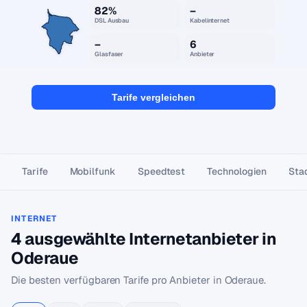
82%
–
DSL Ausbau
Kabelinternet
–
6
Glasfaser
Anbieter
Tarife vergleichen
Tarife
Mobilfunk
Speedtest
Technologien
Stad
INTERNET
4 ausgewählte Internetanbieter in
Oderaue
Die besten verfügbaren Tarife pro Anbieter in Oderaue.