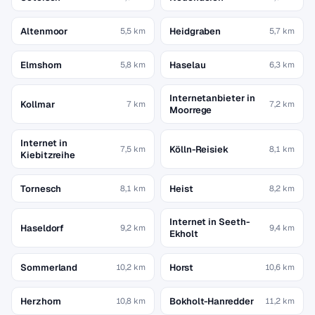
Altenmoor
Heidgraben
5,5 km
5,7 km
Elmshorn
Haselau
5,8 km
6,3 km
Internetanbieter in
Kollmar
7 km
7,2 km
Moorrege
Internet in
Kölln-Reisiek
7,5 km
8,1 km
Kiebitzreihe
Tornesch
Heist
8,1 km
8,2 km
Internet in Seeth-
Haseldorf
9,2 km
9,4 km
Ekholt
Sommerland
Horst
10,2 km
10,6 km
Herzhorn
Bokholt-Hanredder
10,8 km
11,2 km