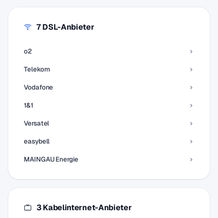
7 DSL-Anbieter
o2
Telekom
Vodafone
1&1
Versatel
easybell
MAINGAU Energie
3 Kabelinternet-Anbieter