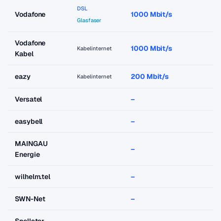
DSL
Vodafone
1000 Mbit/s
a
Glasfaser
Vodafone
1000 Mbit/s
a
Kabelinternet
Kabel
eazy
200 Mbit/s
a
Kabelinternet
Versatel
–
–
easybell
–
–
MAINGAU
–
–
Energie
wilhelm.tel
–
–
SWN-Net
–
–