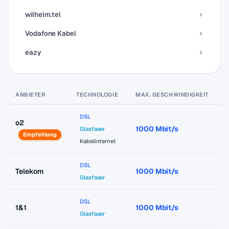
wilhelm.tel
Vodafone Kabel
eazy
ANBIETER
TECHNOLOGIE
MAX. GESCHWINDIGKEIT
P
DSL
o2
1000 Mbit/s
a
Glasfaser
Empfehlung
Kabelinternet
DSL
Telekom
1000 Mbit/s
a
Glasfaser
DSL
1&1
1000 Mbit/s
a
Glasfaser