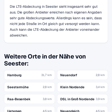
Die LTE-Abdeckung in Seester sieht insgesamt sehr gut
aus. Die großen Anbieter erreichen nach eigenen Angaben
sehr gute Abdeckungswerte. Allerdings kann es sein, dass
nicht jede Straße im Ort gleich gut versorgt werden kann.
Auch kann die LTE-Abdeckung der Anbieter voneinander
abweichen.
Weitere Orte in der Nähe von
Seester:
Hamburg
Neuendorf
31,7 km
2,8 km
Seestermühe
Klein Nordende
2,8 km
3,4 km
Raa-Besenbek
DSL in Groß Nordende
3,8 km
3,9 km
Uetersen
Neuendeich
4,5 km
4,5 km