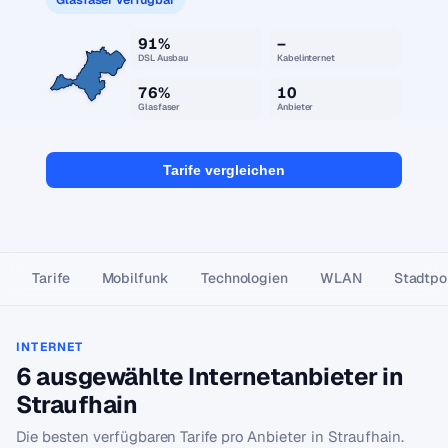
91%
–
DSL Ausbau
Kabelinternet
76%
10
Glasfaser
Anbieter
Tarife vergleichen
Tarife
Mobilfunk
Technologien
WLAN
Stadtpor
INTERNET
6 ausgewählte Internetanbieter in
Straufhain
Die besten verfügbaren Tarife pro Anbieter in Straufhain.