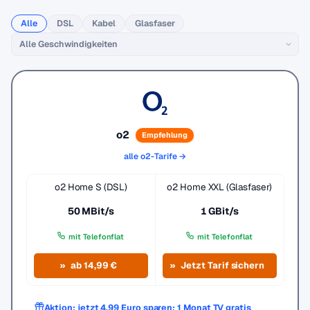
Alle
DSL
Kabel
Glasfaser
o2
Empfehlung
alle o2-Tarife →
o2 Home S (DSL)
o2 Home XXL (Glasfaser)
50 MBit/s
1 GBit/s
mit Telefonflat
mit Telefonflat
ab 14,99 €
Jetzt Tarif sichern
Aktion: jetzt 4,99 Euro sparen: 1 Monat TV gratis