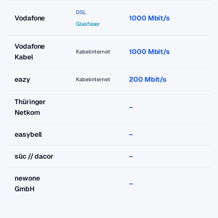
DSL
Vodafone
1000 Mbit/s
a
Glasfaser
Vodafone
1000 Mbit/s
a
Kabelinternet
Kabel
eazy
200 Mbit/s
a
Kabelinternet
Thüringer
–
–
Netkom
easybell
–
–
süc // dacor
–
–
newone
–
–
GmbH