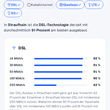
DSL
Kabelinternet
Glasfaser
LTE
5G
In
Straufhain
ist die
DSL-Technologie
derzeit mit
durchschnittlich
91 Prozent
am besten ausgebaut.
DSL
16 Mbit/s
92 %
30 Mbit/s
91 %
50 Mbit/s
91 %
100 Mbit/s
90 %
250 Mbit/s
42 %
Der DSL-Ausbau in Straufhain sieht ganz gut aus. Immerhin 42
Prozent der Einwohner in Straufhain können DSL mit mindestens
250 MBit/s nutzen. Weiterhin können 90 Prozent der Haushalte
über DSL mit mindestens 100 MBit/s surfen und 91 Prozent mit