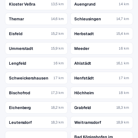
Kloster Veßra
Auengrund
13,5 km
14 km
Themar
Schleusingen
14,6 km
14,7 km
Eisfeld
Herbstadt
15,2 km
15,4 km
Ummerstadt
Meeder
15,9 km
16 km
Lengfeld
Ahlstädt
16 km
16,1 km
Schweickershausen
Henfstädt
17 km
17 km
Bischofrod
Höchheim
17,3 km
18 km
Eichenberg
Grabfeld
18,2 km
18,3 km
Leutersdorf
Weitramsdorf
18,3 km
18,9 km
Bad Königshofen im