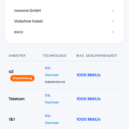
newone GmbH
Vodafone Kabel
eazy
ANBIETER
TECHNOLOGIE
MAX. GESCHWINDIGKEIT
P
DSL
o2
1000 Mbit/s
a
Glasfaser
Empfehlung
Kabelinternet
DSL
Telekom
1000 Mbit/s
a
Glasfaser
DSL
1&1
1000 Mbit/s
a
Glasfaser