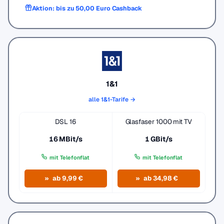
Aktion: bis zu 50,00 Euro Cashback
1&1
alle 1&1-Tarife →
DSL 16
Glasfaser 1000 mit TV
16 MBit/s
1 GBit/s
mit Telefonflat
mit Telefonflat
ab 9,99 €
ab 34,98 €