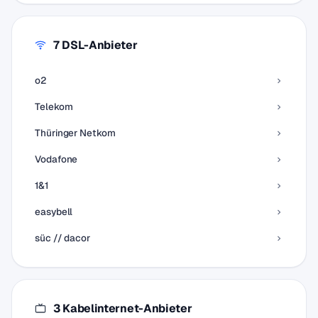
7 DSL-Anbieter
o2
Telekom
Thüringer Netkom
Vodafone
1&1
easybell
süc // dacor
3 Kabelinternet-Anbieter