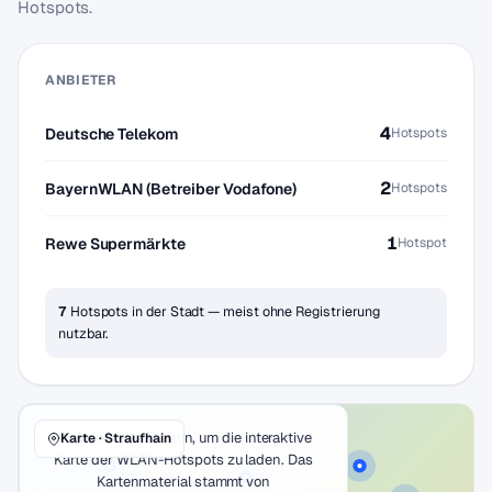
Hotspots.
ANBIETER
4
Deutsche Telekom
Hotspots
2
BayernWLAN (Betreiber Vodafone)
Hotspots
1
Rewe Supermärkte
Hotspot
7
Hotspots in der Stadt — meist ohne Registrierung
nutzbar.
Klicke auf den Button, um die interaktive
Karte · Straufhain
Karte der WLAN-Hotspots zu laden. Das
Kartenmaterial stammt von