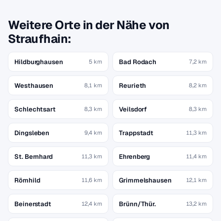
Weitere Orte in der Nähe von
Straufhain:
Hildburghausen
Bad Rodach
5 km
7,2 km
Westhausen
Reurieth
8,1 km
8,2 km
Schlechtsart
Veilsdorf
8,3 km
8,3 km
Dingsleben
Trappstadt
9,4 km
11,3 km
St. Bernhard
Ehrenberg
11,3 km
11,4 km
Römhild
Grimmelshausen
11,6 km
12,1 km
Beinerstadt
Brünn/Thür.
12,4 km
13,2 km