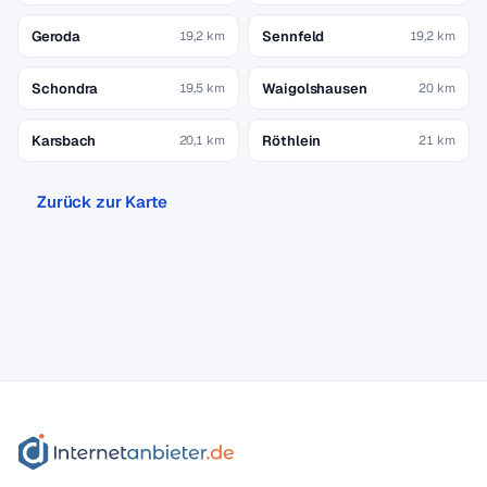
Geroda
Sennfeld
19,2 km
19,2 km
Schondra
Waigolshausen
19,5 km
20 km
Karsbach
Röthlein
20,1 km
21 km
Zurück zur Karte