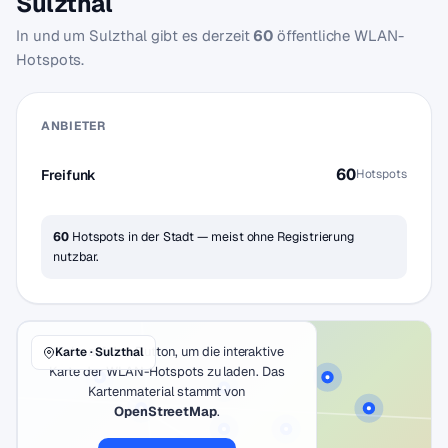
Sulzthal
In und um Sulzthal gibt es derzeit
60
öffentliche WLAN-
Hotspots.
ANBIETER
60
Freifunk
Hotspots
60
Hotspots in der Stadt — meist ohne Registrierung
nutzbar.
Klicke auf den Button, um die interaktive
Karte · Sulzthal
Karte der WLAN-Hotspots zu laden. Das
Kartenmaterial stammt von
OpenStreetMap
.