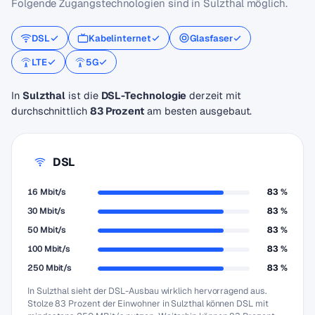
Folgende Zugangstechnologien sind in Sulzthal möglich.
DSL
Kabelinternet
Glasfaser
LTE
5G
In
Sulzthal
ist die
DSL-Technologie
derzeit mit
durchschnittlich
83 Prozent
am besten ausgebaut.
DSL
16 Mbit/s
83 %
30 Mbit/s
83 %
50 Mbit/s
83 %
100 Mbit/s
83 %
250 Mbit/s
83 %
In Sulzthal sieht der DSL-Ausbau wirklich hervorragend aus.
Stolze 83 Prozent der Einwohner in Sulzthal können DSL mit