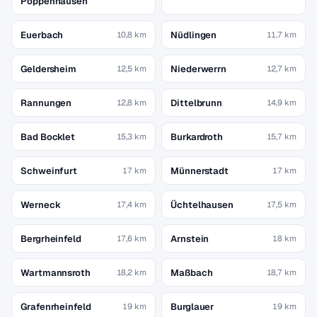
Poppenhausen
Euerbach
Nüdlingen
10,8 km
11,7 km
Geldersheim
Niederwerrn
12,5 km
12,7 km
Rannungen
Dittelbrunn
12,8 km
14,9 km
Bad Bocklet
Burkardroth
15,3 km
15,7 km
Schweinfurt
Münnerstadt
17 km
17 km
Werneck
Üchtelhausen
17,4 km
17,5 km
Bergrheinfeld
Arnstein
17,6 km
18 km
Wartmannsroth
Maßbach
18,2 km
18,7 km
Grafenrheinfeld
Burglauer
19 km
19 km