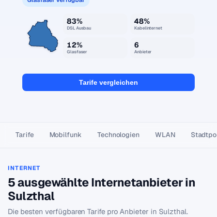
83%
48%
DSL Ausbau
Kabelinternet
12%
6
Glasfaser
Anbieter
Tarife vergleichen
Tarife
Mobilfunk
Technologien
WLAN
Stadtpor
INTERNET
5 ausgewählte Internetanbieter in
Sulzthal
Die besten verfügbaren Tarife pro Anbieter in Sulzthal.