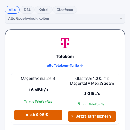
Alle
DSL
Kabel
Glasfaser
Telekom
alle Telekom-Tarife →
MagentaZuhause S
Glasfaser 1000 mit
MagentaTV MegaStream
16 MBit/s
1 GBit/s
mit Telefonflat
mit Telefonflat
ab 9,95 €
Jetzt Tarif sichern