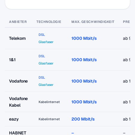
ANBIETER
TECHNOLOGIE
MAX. GESCHWINDIGKEIT
PREIS
DSL
Telekom
1000 Mbit/s
ab 9,
Glasfaser
DSL
1&1
1000 Mbit/s
ab 9,
Glasfaser
DSL
Vodafone
1000 Mbit/s
ab 19
Glasfaser
Vodafone
1000 Mbit/s
ab 19
Kabelinternet
Kabel
eazy
200 Mbit/s
ab 18
Kabelinternet
HABNET
–
–