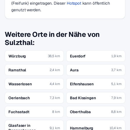
(Freifunk) eingetragen. Dieser
Hotspot
kann öffentlich
genutzt werden.
Weitere Orte in der Nähe von
Sulzthal:
Würzburg
Euerdorf
38,5 km
1,9 km
Ramsthal
Aura
2,4 km
3,7 km
Wasserlosen
Elfershausen
4,4 km
5,1 km
Oerlenbach
Bad Kissingen
7,3 km
7,9 km
Fuchsstadt
Oberthulba
8 km
8,8 km
Glasfaser in
Hammelburg
9,1 km
10,4 km