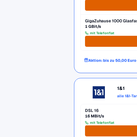
GigaZuhause 1000 Glasfa
1 GBit/s
mit Telefonflat
Aktion: bis zu 50,00 Eur
1&1
alle 1&1-Ta
DSL 16
16 MBit/s
mit Telefonflat