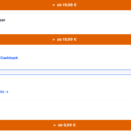
ab 19,98 €
ser
ab 19,99 €
o Cashback
rife →
ab 9,99 €