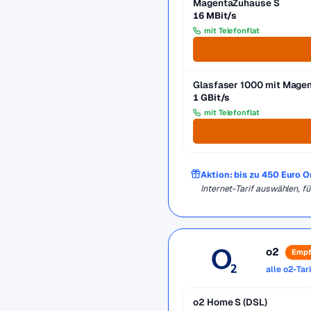
MagentaZuhause S
16 MBit/s
mit Telefonflat
Glasfaser 1000 mit Mag
1 GBit/s
mit Telefonflat
Aktion: bis zu 450 Euro 
Internet-Tarif auswählen, 
o2
Empf
alle o2-Tar
o2 Home S (DSL)