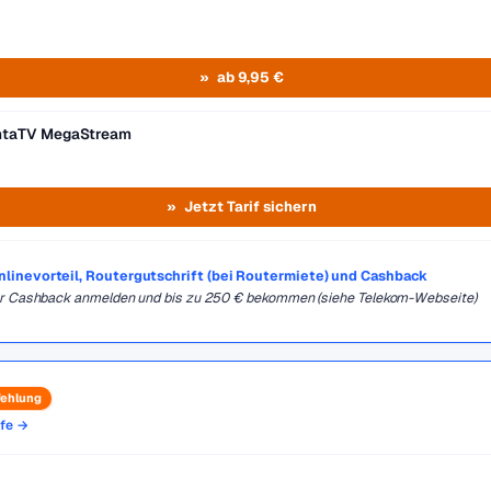
ab 9,95 €
entaTV MegaStream
Jetzt Tarif sichern
Onlinevorteil, Routergutschrift (bei Routermiete) und Cashback
für Cashback anmelden und bis zu 250 € bekommen (siehe Telekom-Webseite)
ehlung
ife →