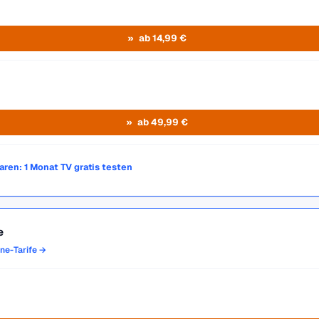
ab 14,99 €
ab 49,99 €
paren: 1 Monat TV gratis testen
e
one-Tarife →