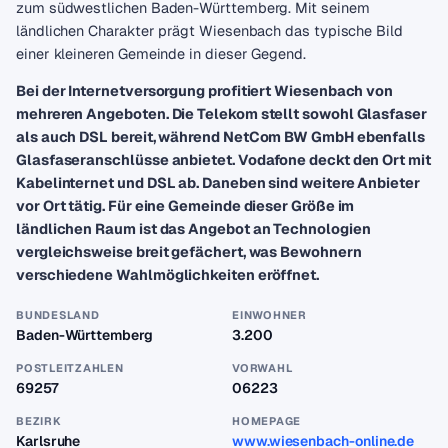
zum südwestlichen Baden-Württemberg. Mit seinem
ländlichen Charakter prägt Wiesenbach das typische Bild
einer kleineren Gemeinde in dieser Gegend.
Bei der Internetversorgung profitiert Wiesenbach von
mehreren Angeboten. Die Telekom stellt sowohl Glasfaser
als auch DSL bereit, während NetCom BW GmbH ebenfalls
Glasfaseranschlüsse anbietet. Vodafone deckt den Ort mit
Kabelinternet und DSL ab. Daneben sind weitere Anbieter
vor Ort tätig. Für eine Gemeinde dieser Größe im
ländlichen Raum ist das Angebot an Technologien
vergleichsweise breit gefächert, was Bewohnern
verschiedene Wahlmöglichkeiten eröffnet.
BUNDESLAND
EINWOHNER
Baden-Württemberg
3.200
POSTLEITZAHLEN
VORWAHL
69257
06223
BEZIRK
HOMEPAGE
Karlsruhe
www.wiesenbach-online.de