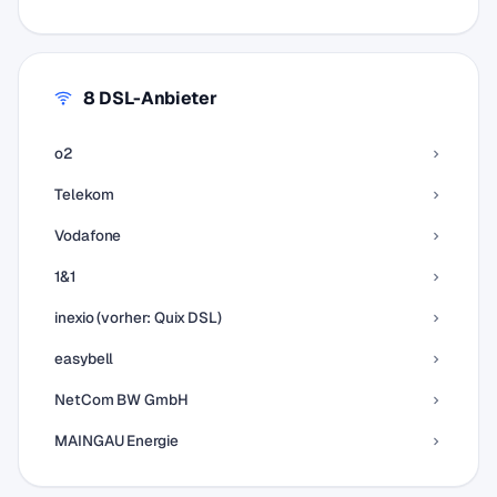
8 DSL-Anbieter
o2
Telekom
Vodafone
1&1
inexio (vorher: Quix DSL)
easybell
NetCom BW GmbH
MAINGAU Energie