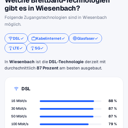
Welche Breitband-Technologien
gibt es in Wiesenbach?
Folgende Zugangstechnologien sind in Wiesenbach
möglich.
DSL
Kabelinternet
Glasfaser
LTE
5G
In
Wiesenbach
ist die
DSL-Technologie
derzeit mit
durchschnittlich
87 Prozent
am besten ausgebaut.
DSL
16 Mbit/s
88 %
30 Mbit/s
87 %
50 Mbit/s
87 %
100 Mbit/s
79 %