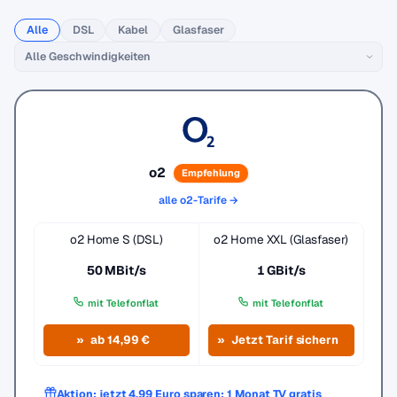
Alle
DSL
Kabel
Glasfaser
o2
Empfehlung
alle o2-Tarife →
o2 Home S (DSL)
o2 Home XXL (Glasfaser)
50 MBit/s
1 GBit/s
mit Telefonflat
mit Telefonflat
ab 14,99 €
Jetzt Tarif sichern
Aktion: jetzt 4,99 Euro sparen: 1 Monat TV gratis