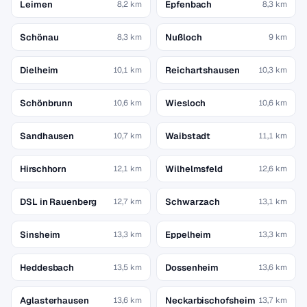
Leimen
Epfenbach
8,2 km
8,3 km
Schönau
Nußloch
8,3 km
9 km
Dielheim
Reichartshausen
10,1 km
10,3 km
Schönbrunn
Wiesloch
10,6 km
10,6 km
Sandhausen
Waibstadt
10,7 km
11,1 km
Hirschhorn
Wilhelmsfeld
12,1 km
12,6 km
DSL in Rauenberg
Schwarzach
12,7 km
13,1 km
Sinsheim
Eppelheim
13,3 km
13,3 km
Heddesbach
Dossenheim
13,5 km
13,6 km
Aglasterhausen
Neckarbischofsheim
13,6 km
13,7 km