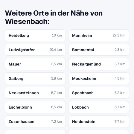
Weitere Orte in der Nähe von
Wiesenbach:
Heidelberg
Mannheim
10 km
27,3 km
Ludwigshafen
Bammental
29,4 km
2,3 km
Mauer
Neckargemünd
2,5 km
3,7 km
Gaiberg
Meckesheim
3,8 km
4,5 km
Neckarsteinach
Spechbach
5,7 km
6,2 km
Eschelbronn
Lobbach
6,5 km
6,7 km
Zuzenhausen
Neidenstein
7,3 km
7,7 km