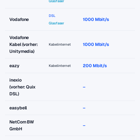
Glasfaser
DSL
Vodafone
1000 Mbit/s
a
Glasfaser
Vodafone
Kabel (vorher:
1000 Mbit/s
a
Kabelinternet
Unitymedia)
eazy
200 Mbit/s
a
Kabelinternet
inexio
(vorher: Quix
–
–
DSL)
easybell
–
–
NetCom BW
–
–
GmbH