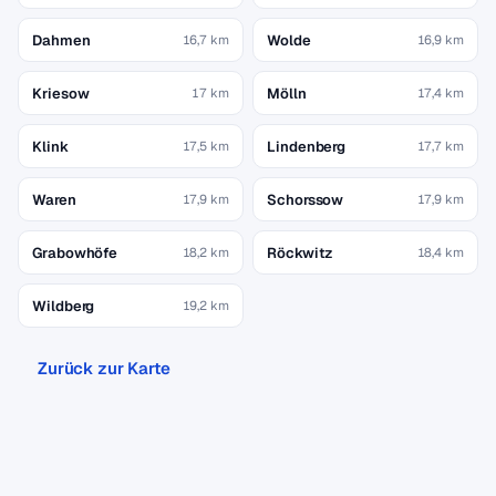
Dahmen
Wolde
16,7 km
16,9 km
Kriesow
Mölln
17 km
17,4 km
Klink
Lindenberg
17,5 km
17,7 km
Waren
Schorssow
17,9 km
17,9 km
Grabowhöfe
Röckwitz
18,2 km
18,4 km
Wildberg
19,2 km
Zurück zur Karte