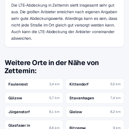
Die LTE-Abdeckung in Zettemin sieht insgesamt sehr gut
aus. Die großen Anbieter erreichen nach eigenen Angaben
sehr gute Abdeckungswerte. Allerdings kann es sein, dass
nicht jede Straße im Ort gleich gut versorgt werden kann.
Auch kann die LTE-Abdeckung der Anbieter voneinander
abweichen.
Weitere Orte in der Nähe von
Zettemin:
Faulenrost
Kittendorf
3,4 km
5,5 km
Gülzow
Stavenhagen
5,7 km
7,4 km
Jürgenstorf
Gielow
8,1 km
8,2 km
Glasfaser in
Ritzerow
8,6 km
9 km