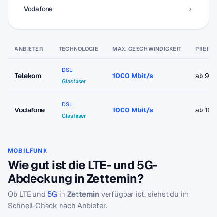
Vodafone
ANBIETER
TECHNOLOGIE
MAX. GESCHWINDIGKEIT
PREIS 
DSL
Telekom
1000 Mbit/s
ab 9,9
Glasfaser
DSL
Vodafone
1000 Mbit/s
ab 19,
Glasfaser
MOBILFUNK
Wie gut ist die LTE- und 5G-
Abdeckung in Zettemin?
Ob LTE und
5G
in
Zettemin
verfügbar ist, siehst du im
Schnell-Check nach Anbieter.