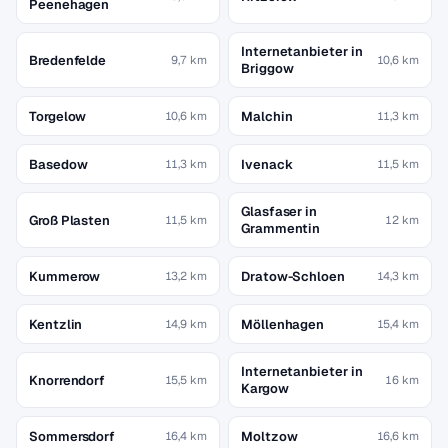
Peenehagen
Internetanbieter in
Bredenfelde
9,7 km
10,6 km
Briggow
Torgelow
Malchin
10,6 km
11,3 km
Basedow
Ivenack
11,3 km
11,5 km
Glasfaser in
Groß Plasten
11,5 km
12 km
Grammentin
Kummerow
Dratow-Schloen
13,2 km
14,3 km
Kentzlin
Möllenhagen
14,9 km
15,4 km
Internetanbieter in
Knorrendorf
15,5 km
16 km
Kargow
Sommersdorf
Moltzow
16,4 km
16,6 km