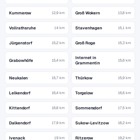
Kummerow
Groß Wokern
12,9 km
13,8 km
Vollrathsruhe
Stavenhagen
14 km
15,1 km
Jürgenstorf
Groß Roge
15,2 km
15,3 km
Internet in
Grabowhöfe
15,4 km
15,6 km
Grammentin
Neukalen
Thürkow
15,7 km
15,9 km
Lelkendorf
Torgelow
16,4 km
16,6 km
Kittendorf
Sommersdorf
16,8 km
17,5 km
Dalkendorf
Sukow-Levitzow
17,9 km
18,2 km
Ivenack
Ritzerow
19 km
19,2 km