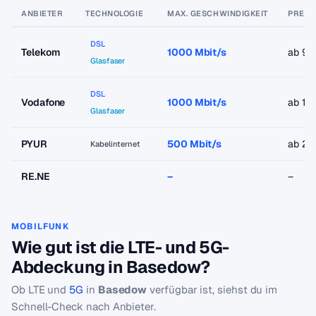
ANBIETER
TECHNOLOGIE
MAX. GESCHWINDIGKEIT
PREIS
DSL
Telekom
1000 Mbit/s
ab 9,
Glasfaser
DSL
Vodafone
1000 Mbit/s
ab 19
Glasfaser
PYUR
500 Mbit/s
ab 23
Kabelinternet
RE.NE
–
–
MOBILFUNK
Wie gut ist die LTE- und 5G-
Abdeckung in Basedow?
Ob LTE und
5G
in
Basedow
verfügbar ist, siehst du im
Schnell-Check nach Anbieter.