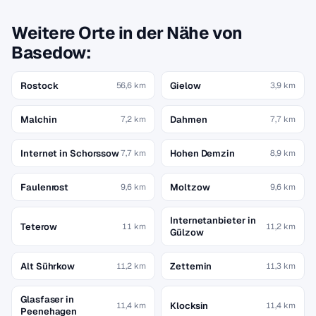
Weitere Orte in der Nähe von
Basedow:
Rostock
Gielow
56,6 km
3,9 km
Malchin
Dahmen
7,2 km
7,7 km
Internet in Schorssow
Hohen Demzin
7,7 km
8,9 km
Faulenrost
Moltzow
9,6 km
9,6 km
Internetanbieter in
Teterow
11 km
11,2 km
Gülzow
Alt Sührkow
Zettemin
11,2 km
11,3 km
Glasfaser in
Klocksin
11,4 km
11,4 km
Peenehagen