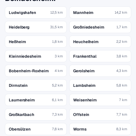
Ludwigshafen
Mannheim
12,5 km
14,2 km
Heidelberg
Großniedesheim
31,5 km
1,7 km
Heßheim
Heuchelheim
1,8 km
2,2 km
Kleinniedesheim
Frankenthal
3 km
3,8 km
Bobenheim-Roxheim
Gerolsheim
4 km
4,3 km
Dirmstein
Lambsheim
5,2 km
5,8 km
Laumersheim
Weisenheim
6,1 km
7 km
Großkarlbach
Offstein
7,3 km
7,7 km
Obersülzen
Worms
7,8 km
8,3 km