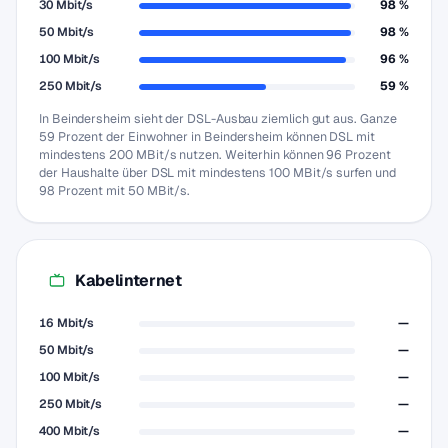
30 Mbit/s
98 %
50 Mbit/s
98 %
100 Mbit/s
96 %
250 Mbit/s
59 %
In Beindersheim sieht der DSL-Ausbau ziemlich gut aus. Ganze
59 Prozent der Einwohner in Beindersheim können DSL mit
mindestens 200 MBit/s nutzen. Weiterhin können 96 Prozent
der Haushalte über DSL mit mindestens 100 MBit/s surfen und
98 Prozent mit 50 MBit/s.
Kabelinternet
16 Mbit/s
—
50 Mbit/s
—
100 Mbit/s
—
250 Mbit/s
—
400 Mbit/s
—