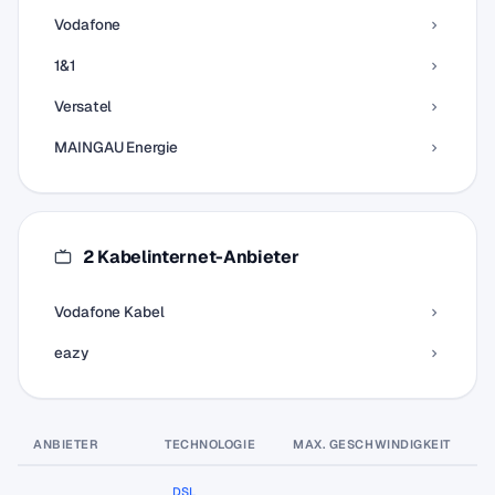
Vodafone
1&1
Versatel
MAINGAU Energie
2 Kabelinternet-Anbieter
Vodafone Kabel
eazy
ANBIETER
TECHNOLOGIE
MAX. GESCHWINDIGKEIT
P
DSL