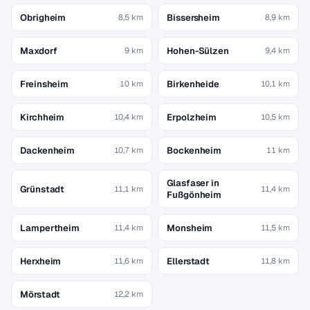
Obrigheim
Bissersheim
8,5 km
8,9 km
Maxdorf
Hohen-Sülzen
9 km
9,4 km
Freinsheim
Birkenheide
10 km
10,1 km
Kirchheim
Erpolzheim
10,4 km
10,5 km
Dackenheim
Bockenheim
10,7 km
11 km
Glasfaser in
Grünstadt
11,1 km
11,4 km
Fußgönheim
Lampertheim
Monsheim
11,4 km
11,5 km
Herxheim
Ellerstadt
11,6 km
11,8 km
Mörstadt
12,2 km