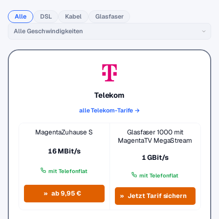
Alle
DSL
Kabel
Glasfaser
Telekom
alle Telekom-Tarife →
MagentaZuhause S
Glasfaser 1000 mit
MagentaTV MegaStream
16 MBit/s
1 GBit/s
mit Telefonflat
mit Telefonflat
ab 9,95 €
Jetzt Tarif sichern