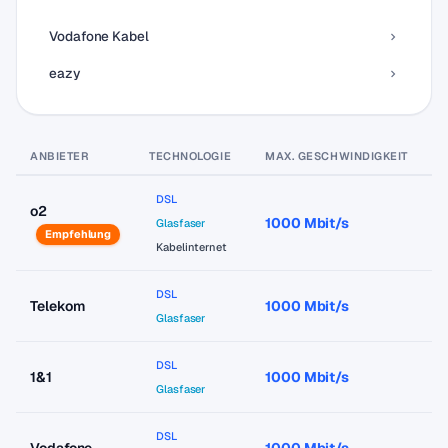
Vodafone Kabel
eazy
ANBIETER
TECHNOLOGIE
MAX. GESCHWINDIGKEIT
P
DSL
o2
1000 Mbit/s
a
Glasfaser
Empfehlung
Kabelinternet
DSL
Telekom
1000 Mbit/s
a
Glasfaser
DSL
1&1
1000 Mbit/s
a
Glasfaser
DSL