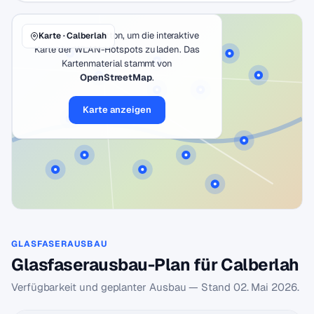
Klicke auf den Button, um die interaktive
Karte · Calberlah
Karte der WLAN-Hotspots zu laden. Das
Kartenmaterial stammt von
OpenStreetMap
.
Karte anzeigen
GLASFASERAUSBAU
Glasfaserausbau-Plan für Calberlah
Verfügbarkeit und geplanter Ausbau — Stand
02. Mai 2026
.