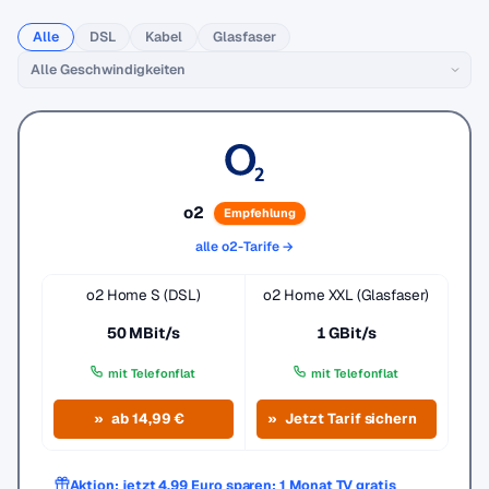
Alle
DSL
Kabel
Glasfaser
o2
Empfehlung
alle o2-Tarife →
o2 Home S (DSL)
o2 Home XXL (Glasfaser)
50 MBit/s
1 GBit/s
mit Telefonflat
mit Telefonflat
ab 14,99 €
Jetzt Tarif sichern
Aktion: jetzt 4,99 Euro sparen: 1 Monat TV gratis