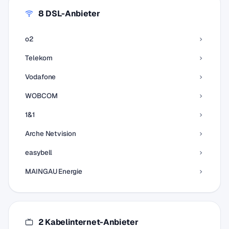
8 DSL-Anbieter
o2
Telekom
Vodafone
WOBCOM
1&1
Arche Netvision
easybell
MAINGAU Energie
2 Kabelinternet-Anbieter