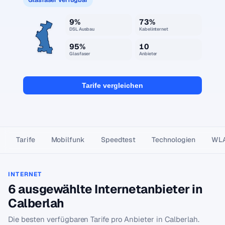
9%
73%
DSL Ausbau
Kabelinternet
95%
10
Glasfaser
Anbieter
Tarife vergleichen
Tarife
Mobilfunk
Speedtest
Technologien
WL
INTERNET
6 ausgewählte Internetanbieter in
Calberlah
Die besten verfügbaren Tarife pro Anbieter in Calberlah.