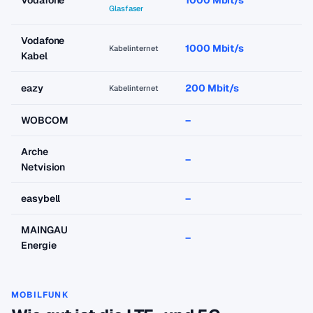
Vodafone
1000 Mbit/s
a
Glasfaser
Vodafone
1000 Mbit/s
a
Kabelinternet
Kabel
eazy
200 Mbit/s
a
Kabelinternet
WOBCOM
–
–
Arche
–
–
Netvision
easybell
–
–
MAINGAU
–
–
Energie
MOBILFUNK