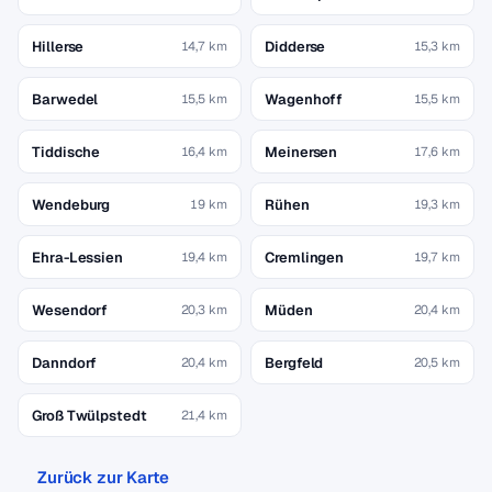
Hillerse
Didderse
14,7 km
15,3 km
Barwedel
Wagenhoff
15,5 km
15,5 km
Tiddische
Meinersen
16,4 km
17,6 km
Wendeburg
Rühen
19 km
19,3 km
Ehra-Lessien
Cremlingen
19,4 km
19,7 km
Wesendorf
Müden
20,3 km
20,4 km
Danndorf
Bergfeld
20,4 km
20,5 km
Groß Twülpstedt
21,4 km
Zurück zur Karte