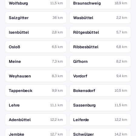
Wolfsburg
Braunschweig
11,5 km
18,9 km
Salzgitter
Wasbüttel
36 km
2,2 km
Isenbüttel
Rötgesbüttel
2,8 km
5,7 km
Osloß
Ribbesbüttel
6,5 km
6,8 km
Meine
Gifhorn
7,3 km
8,2 km
Weyhausen
Vordorf
8,3 km
9,4 km
Tappenbeck
Bokensdorf
9,9 km
10,5 km
Lehre
Sassenburg
11,1 km
11,5 km
Adenbüttel
Leiferde
12,2 km
12,2 km
Jembke
Schwülper
12,7 km
14,2 km