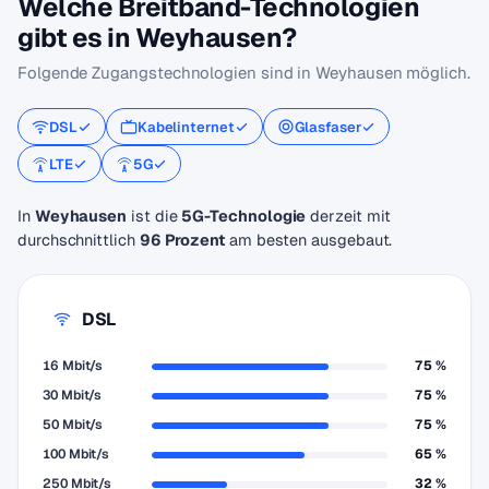
Welche Breitband-Technologien
gibt es in Weyhausen?
Folgende Zugangstechnologien sind in Weyhausen möglich.
DSL
Kabelinternet
Glasfaser
LTE
5G
In
Weyhausen
ist die
5G-Technologie
derzeit mit
durchschnittlich
96 Prozent
am besten ausgebaut.
DSL
16 Mbit/s
75 %
30 Mbit/s
75 %
50 Mbit/s
75 %
100 Mbit/s
65 %
250 Mbit/s
32 %