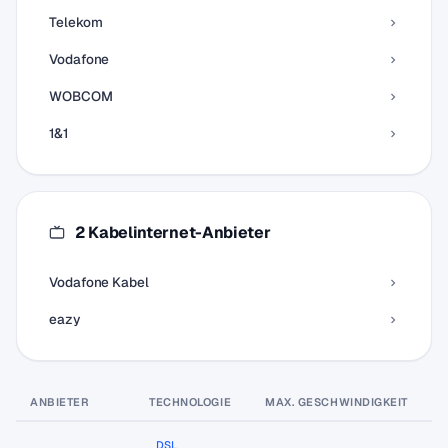
Telekom
Vodafone
WOBCOM
1&1
2 Kabelinternet-Anbieter
Vodafone Kabel
eazy
ANBIETER
TECHNOLOGIE
MAX. GESCHWINDIGKEIT
P
DSL