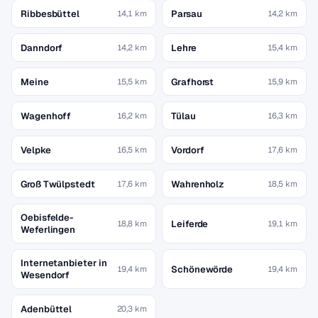
Ribbesbüttel
Parsau
14,1 km
14,2 km
Danndorf
Lehre
14,2 km
15,4 km
Meine
Grafhorst
15,5 km
15,9 km
Wagenhoff
Tülau
16,2 km
16,3 km
Velpke
Vordorf
16,5 km
17,6 km
Groß Twülpstedt
Wahrenholz
17,6 km
18,5 km
Oebisfelde-
Leiferde
18,8 km
19,1 km
Weferlingen
Internetanbieter in
Schönewörde
19,4 km
19,4 km
Wesendorf
Adenbüttel
20,3 km