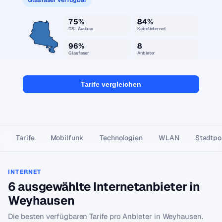
75%
84%
DSL Ausbau
Kabelinternet
96%
8
Glasfaser
Anbieter
Tarife vergleichen
Tarife
Mobilfunk
Technologien
WLAN
Stadtpor
INTERNET
6 ausgewählte Internetanbieter in
Weyhausen
Die besten verfügbaren Tarife pro Anbieter in Weyhausen.