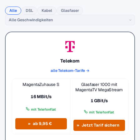
Alle
DSL
Kabel
Glasfaser
Telekom
alle Telekom-Tarife →
MagentaZuhause S
Glasfaser 1000 mit
MagentaTV MegaStream
16 MBit/s
1 GBit/s
mit Telefonflat
mit Telefonflat
ab 9,95 €
Jetzt Tarif sichern