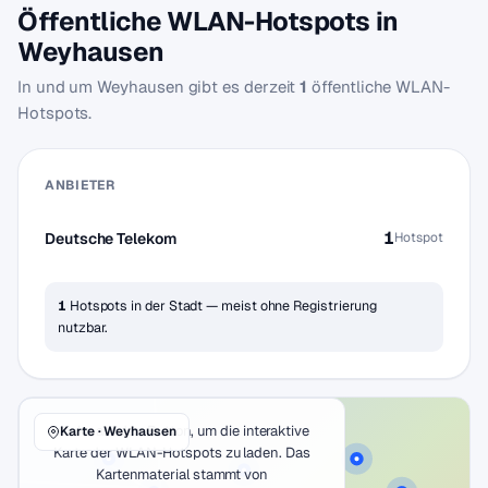
Öffentliche WLAN-Hotspots in
Weyhausen
In und um Weyhausen gibt es derzeit
1
öffentliche WLAN-
Hotspots.
ANBIETER
1
Deutsche Telekom
Hotspot
1
Hotspots in der Stadt — meist ohne Registrierung
nutzbar.
Klicke auf den Button, um die interaktive
Karte · Weyhausen
Karte der WLAN-Hotspots zu laden. Das
Kartenmaterial stammt von