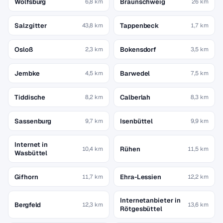
Wolfsburg
Braunschweig
6,8 km
26 km
Salzgitter
Tappenbeck
43,8 km
1,7 km
Osloß
Bokensdorf
2,3 km
3,5 km
Jembke
Barwedel
4,5 km
7,5 km
Tiddische
Calberlah
8,2 km
8,3 km
Sassenburg
Isenbüttel
9,7 km
9,9 km
Internet in
Rühen
10,4 km
11,5 km
Wasbüttel
Gifhorn
Ehra-Lessien
11,7 km
12,2 km
Internetanbieter in
Bergfeld
12,3 km
13,6 km
Rötgesbüttel