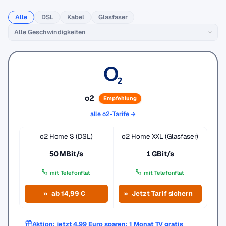
Alle
DSL
Kabel
Glasfaser
o2
Empfehlung
alle o2-Tarife →
o2 Home S (DSL)
o2 Home XXL (Glasfaser)
50 MBit/s
1 GBit/s
mit Telefonflat
mit Telefonflat
ab 14,99 €
Jetzt Tarif sichern
Aktion: jetzt 4,99 Euro sparen: 1 Monat TV gratis