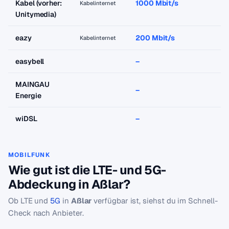
Kabel (vorher:
1000 Mbit/s
a
Kabelinternet
Unitymedia)
eazy
200 Mbit/s
a
Kabelinternet
easybell
–
–
MAINGAU
–
–
Energie
wiDSL
–
–
MOBILFUNK
Wie gut ist die LTE- und 5G-
Abdeckung in Aßlar?
Ob LTE und
5G
in
Aßlar
verfügbar ist, siehst du im Schnell-
Check nach Anbieter.