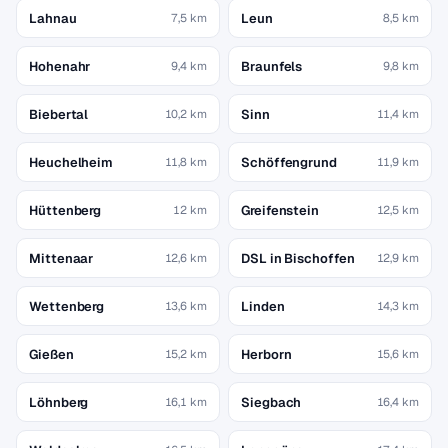
Lahnau
Leun
7,5 km
8,5 km
Hohenahr
Braunfels
9,4 km
9,8 km
Biebertal
Sinn
10,2 km
11,4 km
Heuchelheim
Schöffengrund
11,8 km
11,9 km
Hüttenberg
Greifenstein
12 km
12,5 km
Mittenaar
DSL in Bischoffen
12,6 km
12,9 km
Wettenberg
Linden
13,6 km
14,3 km
Gießen
Herborn
15,2 km
15,6 km
Löhnberg
Siegbach
16,1 km
16,4 km