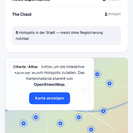
1
The Cloud
Hotspot
5
Hotspots in der Stadt — meist ohne Registrierung
nutzbar.
Klicke auf den Button, um die interaktive
Karte · Aßlar
Karte der WLAN-Hotspots zu laden. Das
Kartenmaterial stammt von
OpenStreetMap
.
Karte anzeigen