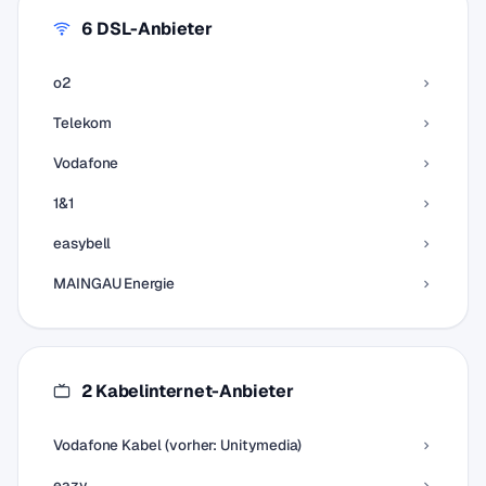
6 DSL-Anbieter
o2
Telekom
Vodafone
1&1
easybell
MAINGAU Energie
2 Kabelinternet-Anbieter
Vodafone Kabel (vorher: Unitymedia)
eazy