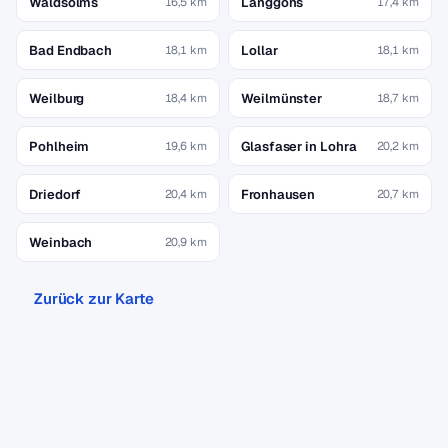
Waldsolms
Langgöns
16,5 km
17,4 km
Bad Endbach
Lollar
18,1 km
18,1 km
Weilburg
Weilmünster
18,4 km
18,7 km
Pohlheim
Glasfaser in Lohra
19,6 km
20,2 km
Driedorf
Fronhausen
20,4 km
20,7 km
Weinbach
20,9 km
Zurück zur Karte