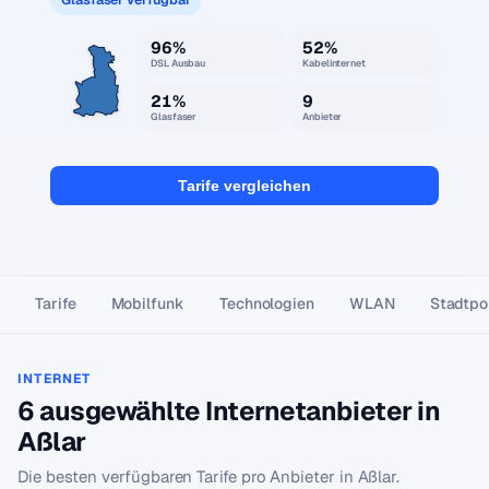
96%
52%
DSL Ausbau
Kabelinternet
21%
9
Glasfaser
Anbieter
Tarife vergleichen
Tarife
Mobilfunk
Technologien
WLAN
Stadtpor
INTERNET
6 ausgewählte Internetanbieter in
Aßlar
Die besten verfügbaren Tarife pro Anbieter in Aßlar.