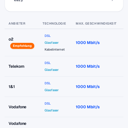
ANBIETER
TECHNOLOGIE
MAX. GESCHWINDIGKEIT
P
DSL
o2
1000 Mbit/s
a
Glasfaser
Empfehlung
Kabelinternet
DSL
Telekom
1000 Mbit/s
a
Glasfaser
DSL
1&1
1000 Mbit/s
a
Glasfaser
DSL
Vodafone
1000 Mbit/s
a
Glasfaser
Vodafone