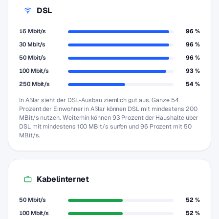
DSL
16 Mbit/s
96 %
30 Mbit/s
96 %
50 Mbit/s
96 %
100 Mbit/s
93 %
250 Mbit/s
54 %
In Aßlar sieht der DSL-Ausbau ziemlich gut aus. Ganze 54
Prozent der Einwohner in Aßlar können DSL mit mindestens 200
MBit/s nutzen. Weiterhin können 93 Prozent der Haushalte über
DSL mit mindestens 100 MBit/s surfen und 96 Prozent mit 50
MBit/s.
Kabelinternet
50 Mbit/s
52 %
100 Mbit/s
52 %