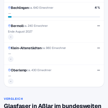
Bechlingen
4 %
ca. 640 Einwohner
—
Bermoll
—
ca. 240 Einwohner
Ende August 2027
-
Klein-Altenstädten
—
ca. 980 Einwohner
—
-
Oberlemp
—
ca. 430 Einwohner
—
-
VERGLEICH
Glasfaser in Aßlar im bundesweiten