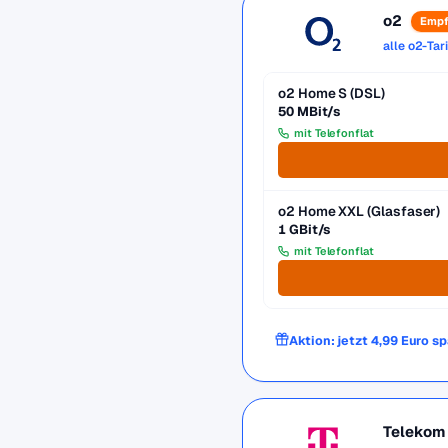
o2
Empf
alle o2-Tar
o2 Home S (DSL)
50 MBit/s
mit Telefonflat
o2 Home XXL (Glasfaser)
1 GBit/s
mit Telefonflat
Aktion: jetzt 4,99 Euro s
Telekom