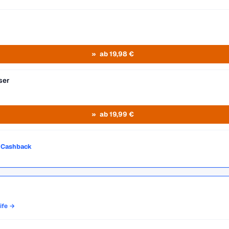
ab 19,98 €
ser
ab 19,99 €
o Cashback
rife →