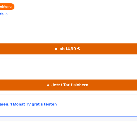
ehlung
ife →
ab 14,99 €
Jetzt Tarif sichern
paren: 1 Monat TV gratis testen