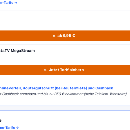
om-Tarife →
ab 9,95 €
entaTV MegaStream
Jetzt Tarif sichern
Onlinevorteil, Routergutschrift (bei Routermiete) und Cashback
für Cashback anmelden und bis zu 250 € bekommen (siehe Telekom-Webseite)
e
one-Tarife →