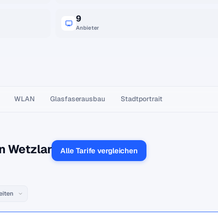
9
Anbieter
WLAN
Glasfaser­ausbau
Stadtportrait
in Wetzlar
Alle Tarife vergleichen