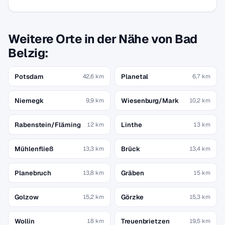
Weitere Orte in der Nähe von Bad
Belzig:
Potsdam
Planetal
42,6 km
6,7 km
Niemegk
Wiesenburg/Mark
9,9 km
10,2 km
Rabenstein/Fläming
Linthe
12 km
13 km
Mühlenfließ
Brück
13,3 km
13,4 km
Planebruch
Gräben
13,8 km
15 km
Golzow
Görzke
15,2 km
15,3 km
Wollin
Treuenbrietzen
18 km
19,5 km