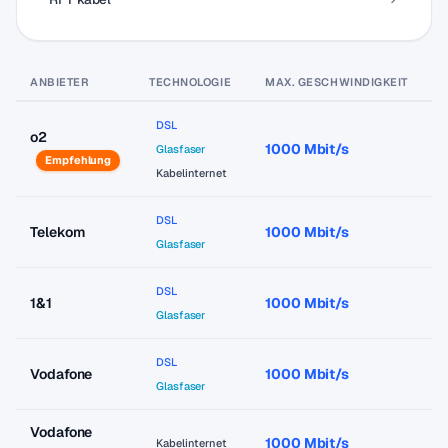
ANBIETER
TECHNOLOGIE
MAX. GESCHWINDIGKEIT
P
DSL
o2
1000 Mbit/s
a
Glasfaser
Empfehlung
Kabelinternet
DSL
Telekom
1000 Mbit/s
a
Glasfaser
DSL
1&1
1000 Mbit/s
a
Glasfaser
DSL
Vodafone
1000 Mbit/s
a
Glasfaser
Vodafone
1000 Mbit/s
a
Kabelinternet