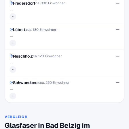
Fredersdorf
—
ca. 330 Einwohner
—
-
Lübnitz
—
ca. 180 Einwohner
—
-
Neschholz
—
ca. 120 Einwohner
—
-
Schwanebeck
—
ca. 260 Einwohner
—
-
VERGLEICH
Glasfaser in Bad Belzig im