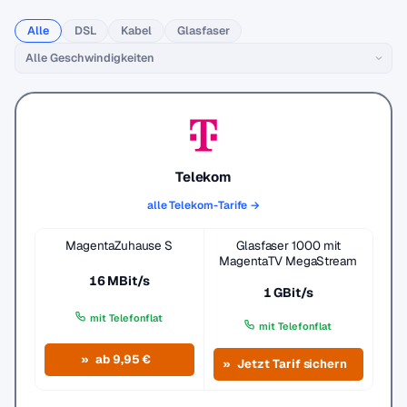
Alle
DSL
Kabel
Glasfaser
Telekom
alle Telekom-Tarife →
MagentaZuhause S
Glasfaser 1000 mit
MagentaTV MegaStream
16 MBit/s
1 GBit/s
mit Telefonflat
mit Telefonflat
ab 9,95 €
Jetzt Tarif sichern