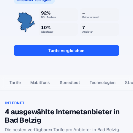
92%
–
DSL Ausbau
Kabelinternet
10%
7
Glasfaser
Anbieter
Tarife vergleichen
Tarife
Mobilfunk
Speedtest
Technologien
Stad
INTERNET
4 ausgewählte Internetanbieter in
Bad Belzig
Die besten verfügbaren Tarife pro Anbieter in Bad Belzig.