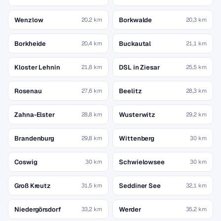
Wenzlow
Borkwalde
20,2 km
20,3 km
Borkheide
Buckautal
20,4 km
21,1 km
Kloster Lehnin
DSL in Ziesar
21,8 km
25,5 km
Rosenau
Beelitz
27,6 km
28,3 km
Zahna-Elster
Wusterwitz
28,8 km
29,2 km
Brandenburg
Wittenberg
29,8 km
30 km
Coswig
Schwielowsee
30 km
30 km
Groß Kreutz
Seddiner See
31,5 km
32,1 km
Niedergörsdorf
Werder
33,2 km
35,2 km