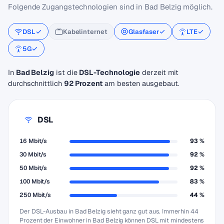
Folgende Zugangstechnologien sind in Bad Belzig möglich.
DSL
Kabelinternet
Glasfaser
LTE
5G
In
Bad Belzig
ist die
DSL-Technologie
derzeit mit
durchschnittlich
92 Prozent
am besten ausgebaut.
DSL
16 Mbit/s
93 %
30 Mbit/s
92 %
50 Mbit/s
92 %
100 Mbit/s
83 %
250 Mbit/s
44 %
Der DSL-Ausbau in Bad Belzig sieht ganz gut aus. Immerhin 44
Prozent der Einwohner in Bad Belzig können DSL mit mindestens