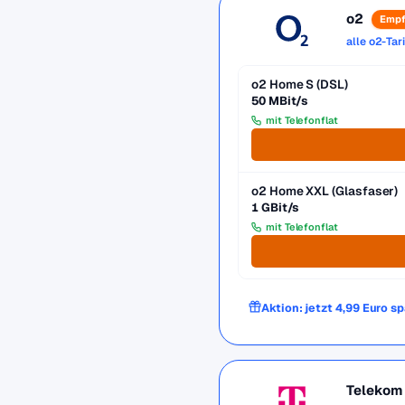
o2
Empf
alle o2-Tar
o2 Home S (DSL)
50 MBit/s
mit Telefonflat
o2 Home XXL (Glasfaser)
1 GBit/s
mit Telefonflat
Aktion: jetzt 4,99 Euro s
Telekom