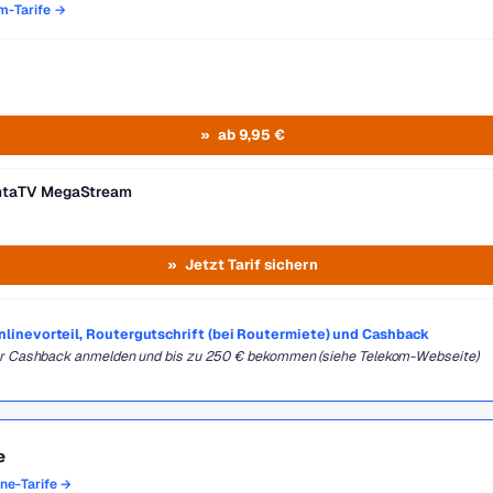
om-Tarife →
ab 9,95 €
entaTV MegaStream
Jetzt Tarif sichern
Onlinevorteil, Routergutschrift (bei Routermiete) und Cashback
für Cashback anmelden und bis zu 250 € bekommen (siehe Telekom-Webseite)
e
one-Tarife →