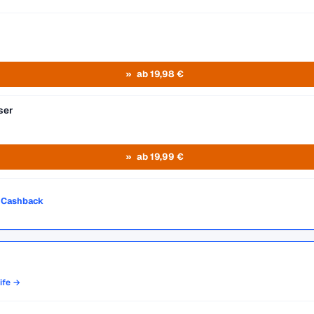
ab 19,98 €
ser
ab 19,99 €
o Cashback
rife →