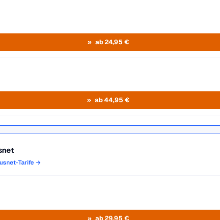
ab 24,95 €
ab 44,95 €
snet
usnet-Tarife →
ab 29,95 €