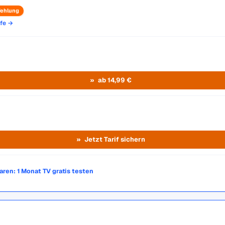
ehlung
ife →
ab 14,99 €
Jetzt Tarif sichern
paren: 1 Monat TV gratis testen