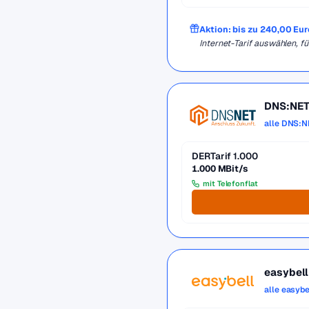
Aktion: bis zu 240,00 Eu
Internet-Tarif auswählen,
DNS:NE
alle DNS:N
DERTarif 1.000
1.000 MBit/s
mit Telefonflat
easybell
alle easybe