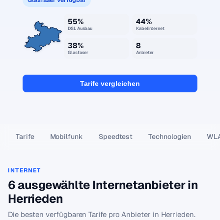
55%
44%
DSL Ausbau
Kabelinternet
38%
8
Glasfaser
Anbieter
Tarife vergleichen
Tarife
Mobilfunk
Speedtest
Technologien
WL
INTERNET
6 ausgewählte Internetanbieter in
Herrieden
Die besten verfügbaren Tarife pro Anbieter in Herrieden.