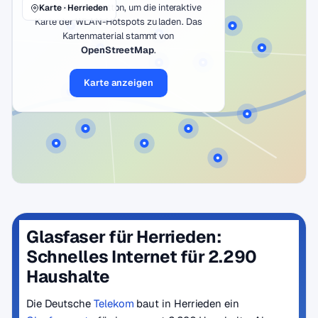
Klicke auf den Button, um die interaktive
Karte · Herrieden
Karte der WLAN-Hotspots zu laden. Das
Kartenmaterial stammt von
OpenStreetMap
.
Karte anzeigen
Glasfaser für Herrieden:
Schnelles Internet für 2.290
Haushalte
Die Deutsche
Telekom
baut in Herrieden ein