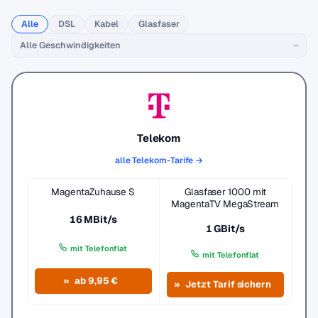
Alle
DSL
Kabel
Glasfaser
Telekom
alle Telekom-Tarife →
MagentaZuhause S
Glasfaser 1000 mit
MagentaTV MegaStream
16 MBit/s
1 GBit/s
mit Telefonflat
mit Telefonflat
ab 9,95 €
Jetzt Tarif sichern