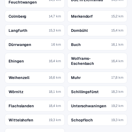
Feuchtwangen
Colmberg
Merkendorf
14,7 km
15,2 km
Langfurth
Dombühl
15,3 km
15,4 km
Dürrwangen
Buch
16 km
16,1 km
Wolframs-
Ehingen
16,4 km
16,4 km
Eschenbach
Weihenzell
Muhr
16,6 km
17,8 km
Wörnitz
Schillingsfürst
18,1 km
18,3 km
Flachslanden
Unterschwaningen
18,4 km
19,2 km
Wittelshofen
Schopfloch
19,3 km
19,3 km