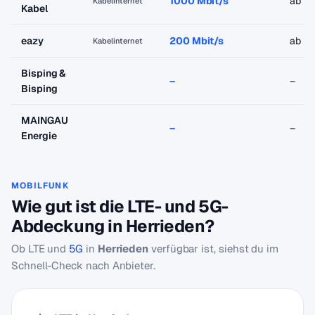
1000 Mbit/s
ab 1
Kabelinternet
Kabel
eazy
200 Mbit/s
ab 18
Kabelinternet
Bisping &
–
–
Bisping
MAINGAU
–
–
Energie
MOBILFUNK
Wie gut ist die LTE- und 5G-
Abdeckung in Herrieden?
Ob LTE und
5G
in
Herrieden
verfügbar ist, siehst du im
Schnell-Check nach Anbieter.