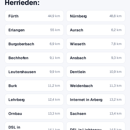
Herrieden:
Fürth
Nürnberg
44,9 km
48,8 km
Erlangen
Aurach
55 km
6,2 km
Burgoberbach
Wieseth
6,9 km
7,8 km
Bechhofen
Ansbach
9,1 km
9,3 km
Leutershausen
Dentlein
9,9 km
10,9 km
Burk
Weidenbach
11,2 km
11,3 km
Lehrberg
Internet in Arberg
12,4 km
13,2 km
Ornbau
Sachsen
13,3 km
13,4 km
DSL in
DSL in Lichtenau
14,1 km
14,5 km