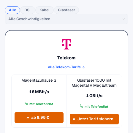
Alle
DSL
Kabel
Glasfaser
Telekom
alle Telekom-Tarife →
MagentaZuhause S
Glasfaser 1000 mit
MagentaTV MegaStream
16 MBit/s
1 GBit/s
mit Telefonflat
mit Telefonflat
ab 9,95 €
Jetzt Tarif sichern