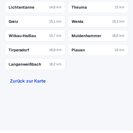
Lichtentanne
Theuma
14,6 km
15 km
Greiz
Werda
15,1 km
15,3 km
Wilkau-Haßlau
Muldenhammer
15,7 km
16,5 km
Tirpersdorf
Plauen
16,9 km
18 km
Langenweißbach
18,2 km
Zurück zur Karte