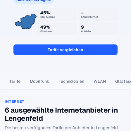
45%
–
DSL Ausbau
Kabelinternet
49%
9
Glasfaser
Anbieter
Tarife vergleichen
Tarife
Mobilfunk
Technologien
WLAN
Glasfas
INTERNET
6 ausgewählte Internetanbieter in
Lengenfeld
Die besten verfügbaren Tarife pro Anbieter in Lengenfeld.