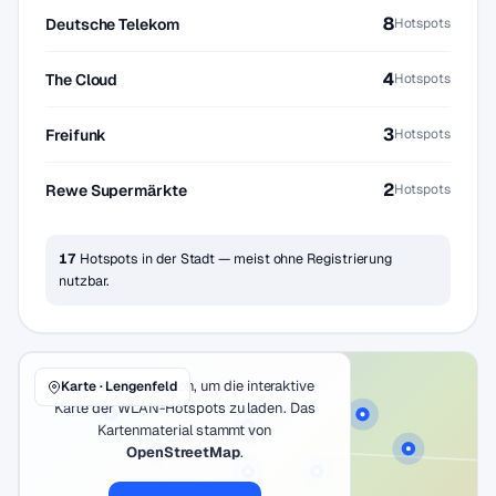
8
Deutsche Telekom
Hotspots
4
The Cloud
Hotspots
3
Freifunk
Hotspots
2
Rewe Supermärkte
Hotspots
17
Hotspots in der Stadt — meist ohne Registrierung
nutzbar.
Klicke auf den Button, um die interaktive
Karte · Lengenfeld
Karte der WLAN-Hotspots zu laden. Das
Kartenmaterial stammt von
OpenStreetMap
.