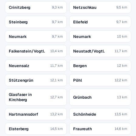
Crinitzberg
Netzschkau
9,3 km
9,5 km
Steinberg
Ellefeld
9,7 km
9,7 km
Neumark
Neumark
9,7 km
10 km
Falkenstein/Vogtl.
Neustadt/Vogtl.
10,4 km
11,7 km
Neuensalz
Bergen
11,7 km
12 km
Stützengrün
Pöhl
12,1 km
12,2 km
Glasfaser in
Grünbach
12,7 km
13 km
Kirchberg
Hartmannsdorf
Schönheide
13,2 km
13,5 km
Elsterberg
Fraureuth
14,5 km
14,6 km