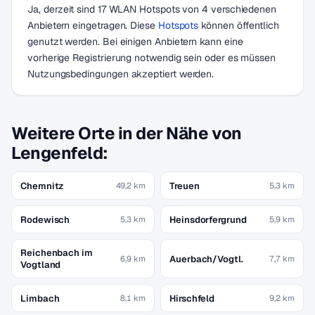
Ja, derzeit sind 17 WLAN Hotspots von 4 verschiedenen
Anbietern eingetragen. Diese
Hotspots
können öffentlich
genutzt werden. Bei einigen Anbietern kann eine
vorherige Registrierung notwendig sein oder es müssen
Nutzungsbedingungen akzeptiert werden.
Weitere Orte in der Nähe von
Lengenfeld:
Chemnitz
Treuen
49,2 km
5,3 km
Rodewisch
Heinsdorfergrund
5,3 km
5,9 km
Reichenbach im
Auerbach/Vogtl.
6,9 km
7,7 km
Vogtland
Limbach
Hirschfeld
8,1 km
9,2 km