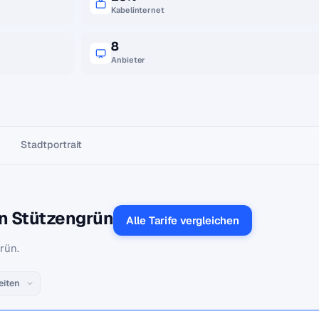
Kabelinternet
8
Anbieter
Stadtportrait
in Stützengrün
Alle Tarife vergleichen
rün.