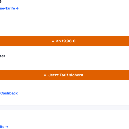
e
one-Tarife →
ab 19,98 €
ser
Jetzt Tarif sichern
o Cashback
rife →