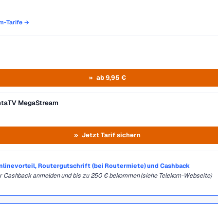
om-Tarife →
ab 9,95 €
entaTV MegaStream
Jetzt Tarif sichern
Onlinevorteil, Routergutschrift (bei Routermiete) und Cashback
für Cashback anmelden und bis zu 250 € bekommen (siehe Telekom-Webseite)