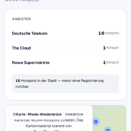
ANBIETER
14
Deutsche Telekom
Hotspots
1
The Cloud
Hotspot
1
Rewe Supermärkte
Hotspot
16
Hotspots in der Stadt — meist ohne Registrierung
nutzbar.
Klicke auf den Button, um die interaktive
Karte · Rheda-Wiedenbrück
Karte der WLAN-Hotspots zu laden. Das
Kartenmaterial stammt von