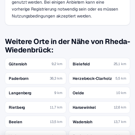
genutzt werden. Bei einigen Anbietern kann eine
vorherige Registrierung notwendig sein oder es müssen
Nutzungsbedingungen akzeptiert werden.
Weitere Orte in der Nähe von Rheda-
Wiedenbrück:
Gütersloh
Bielefeld
9,2 km
25,1 km
Paderborn
Herzebrock-Clarholz
36,3 km
5,5 km
Langenberg
Oelde
9 km
10 km
Rietberg
Harsewinkel
11,7 km
12,6 km
Beelen
Wadersloh
13,5 km
13,7 km