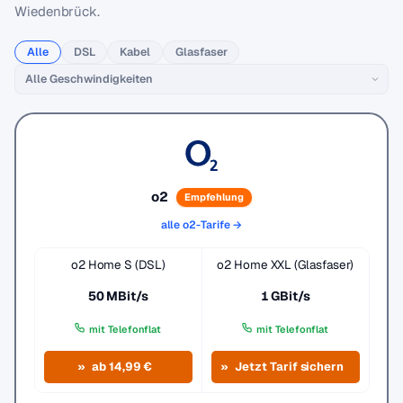
Wiedenbrück.
Alle
DSL
Kabel
Glasfaser
o2
Empfehlung
alle o2-Tarife →
o2 Home S (DSL)
o2 Home XXL (Glasfaser)
50 MBit/s
1 GBit/s
mit Telefonflat
mit Telefonflat
ab 14,99 €
Jetzt Tarif sichern