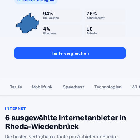
94%
75%
DSL Ausbau
Kabelinternet
4%
10
Glasfaser
Anbieter
Tarife vergleichen
Tarife
Mobilfunk
Speedtest
Technologien
WL
INTERNET
6 ausgewählte Internetanbieter in
Rheda-Wiedenbrück
Die besten verfügbaren Tarife pro Anbieter in Rheda-