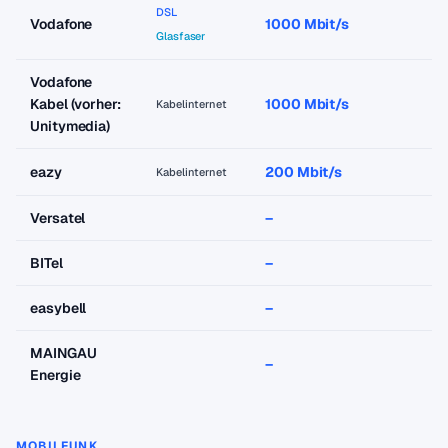
DSL
Vodafone
1000 Mbit/s
a
Glasfaser
Vodafone
Kabel (vorher:
1000 Mbit/s
a
Kabelinternet
Unitymedia)
eazy
200 Mbit/s
a
Kabelinternet
Versatel
–
–
BITel
–
–
easybell
–
–
MAINGAU
–
–
Energie
MOBILFUNK