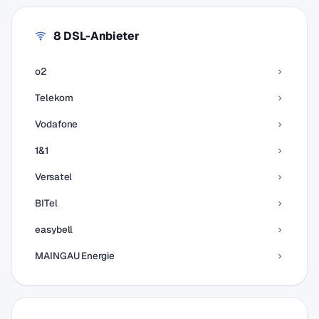
8 DSL-Anbieter
o2
Telekom
Vodafone
1&1
Versatel
BITel
easybell
MAINGAU Energie