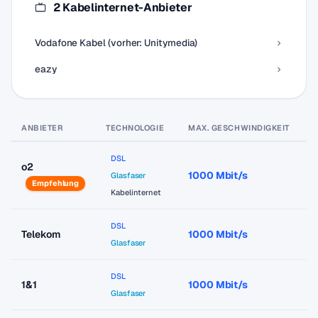
2 Kabelinternet-Anbieter
Vodafone Kabel (vorher: Unitymedia)
eazy
ANBIETER
TECHNOLOGIE
MAX. GESCHWINDIGKEIT
P
DSL
o2
1000 Mbit/s
a
Glasfaser
Empfehlung
Kabelinternet
DSL
Telekom
1000 Mbit/s
a
Glasfaser
DSL
1&1
1000 Mbit/s
a
Glasfaser