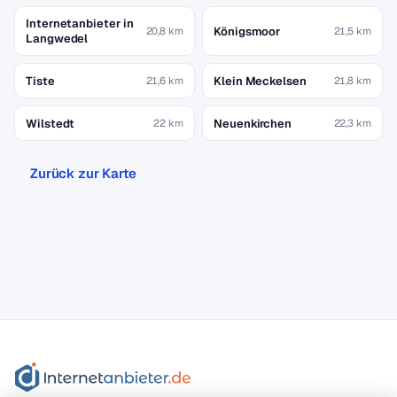
Internetanbieter in
Königsmoor
20,8 km
21,5 km
Langwedel
Tiste
Klein Meckelsen
21,6 km
21,8 km
Wilstedt
Neuenkirchen
22 km
22,3 km
Zurück zur Karte