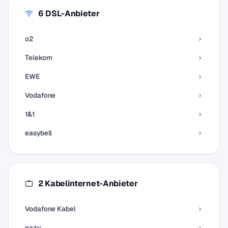
6 DSL-Anbieter
o2
Telekom
EWE
Vodafone
1&1
easybell
2 Kabelinternet-Anbieter
Vodafone Kabel
eazy