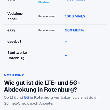
Glasfaser
Vodafone
1000 Mbit/s
a
Kabelinternet
Kabel
eazy
200 Mbit/s
a
Kabelinternet
easybell
–
–
Stadtwerke
–
–
Rotenburg
MOBILFUNK
Wie gut ist die LTE- und 5G-
Abdeckung in Rotenburg?
Ob LTE und
5G
in
Rotenburg
verfügbar ist, siehst du im
Schnell-Check nach Anbieter.