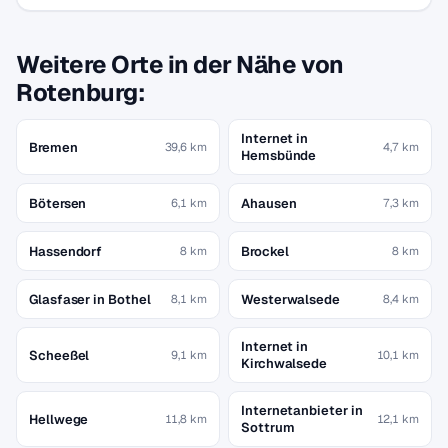
Weitere Orte in der Nähe von
Rotenburg:
Internet in
Bremen
39,6 km
4,7 km
Hemsbünde
Bötersen
Ahausen
6,1 km
7,3 km
Hassendorf
Brockel
8 km
8 km
Glasfaser in Bothel
Westerwalsede
8,1 km
8,4 km
Internet in
Scheeßel
9,1 km
10,1 km
Kirchwalsede
Internetanbieter in
Hellwege
11,8 km
12,1 km
Sottrum