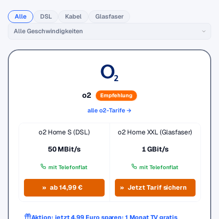
Alle
DSL
Kabel
Glasfaser
o2
Empfehlung
alle o2-Tarife →
o2 Home S (DSL)
o2 Home XXL (Glasfaser)
50 MBit/s
1 GBit/s
mit Telefonflat
mit Telefonflat
ab 14,99 €
Jetzt Tarif sichern
Aktion: jetzt 4,99 Euro sparen: 1 Monat TV gratis