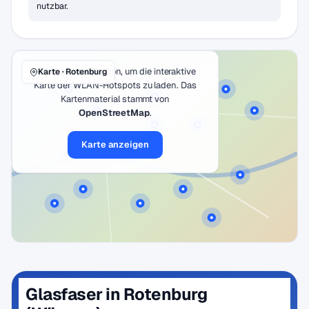
nutzbar.
Klicke auf den Button, um die interaktive
Karte · Rotenburg
Karte der WLAN-Hotspots zu laden. Das
Kartenmaterial stammt von
OpenStreetMap
.
Karte anzeigen
Glasfaser in Rotenburg