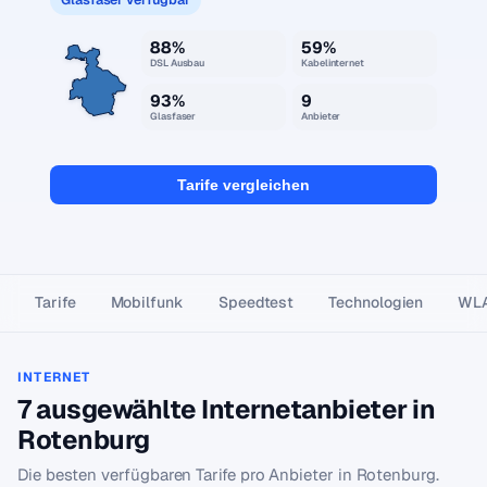
88%
59%
DSL Ausbau
Kabelinternet
93%
9
Glasfaser
Anbieter
Tarife vergleichen
Tarife
Mobilfunk
Speedtest
Technologien
WL
INTERNET
7 ausgewählte Internetanbieter in
Rotenburg
Die besten verfügbaren Tarife pro Anbieter in Rotenburg.