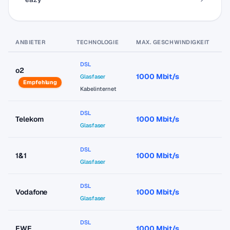
ANBIETER
TECHNOLOGIE
MAX. GESCHWINDIGKEIT
P
DSL
o2
1000 Mbit/s
a
Glasfaser
Empfehlung
Kabelinternet
DSL
Telekom
1000 Mbit/s
a
Glasfaser
DSL
1&1
1000 Mbit/s
a
Glasfaser
DSL
Vodafone
1000 Mbit/s
a
Glasfaser
DSL
EWE
1000 Mbit/s
a