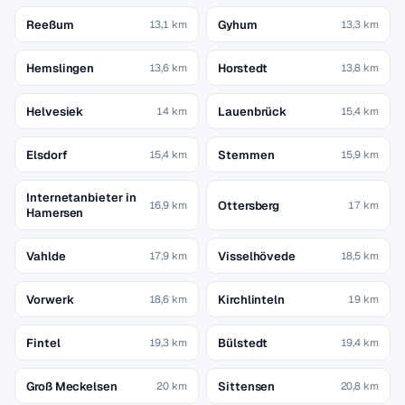
Reeßum
Gyhum
13,1 km
13,3 km
Hemslingen
Horstedt
13,6 km
13,8 km
Helvesiek
Lauenbrück
14 km
15,4 km
Elsdorf
Stemmen
15,4 km
15,9 km
Internetanbieter in
Ottersberg
16,9 km
17 km
Hamersen
Vahlde
Visselhövede
17,9 km
18,5 km
Vorwerk
Kirchlinteln
18,6 km
19 km
Fintel
Bülstedt
19,3 km
19,4 km
Groß Meckelsen
Sittensen
20 km
20,8 km