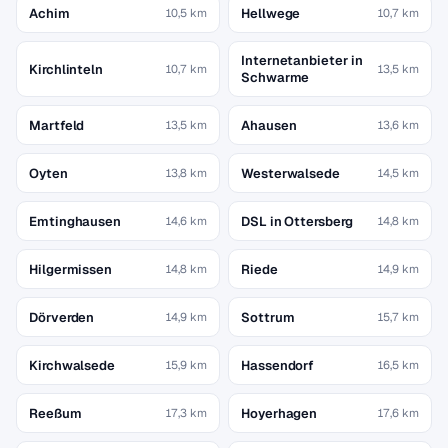
Achim
Hellwege
10,5 km
10,7 km
Internetanbieter in
Kirchlinteln
10,7 km
13,5 km
Schwarme
Martfeld
Ahausen
13,5 km
13,6 km
Oyten
Westerwalsede
13,8 km
14,5 km
Emtinghausen
DSL in Ottersberg
14,6 km
14,8 km
Hilgermissen
Riede
14,8 km
14,9 km
Dörverden
Sottrum
14,9 km
15,7 km
Kirchwalsede
Hassendorf
15,9 km
16,5 km
Reeßum
Hoyerhagen
17,3 km
17,6 km