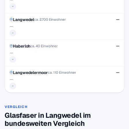
-
Langwedel
—
ca. 2.700 Einwohner
—
-
Haberloh
—
ca. 40 Einwohner
—
-
Langwedelermoor
—
ca. 110 Einwohner
—
-
VERGLEICH
Glasfaser in Langwedel im
bundesweiten Vergleich