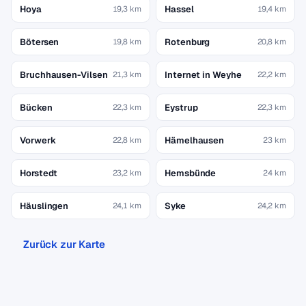
Hoya
Hassel
19,3 km
19,4 km
Bötersen
Rotenburg
19,8 km
20,8 km
Bruchhausen-Vilsen
Internet in Weyhe
21,3 km
22,2 km
Bücken
Eystrup
22,3 km
22,3 km
Vorwerk
Hämelhausen
22,8 km
23 km
Horstedt
Hemsbünde
23,2 km
24 km
Häuslingen
Syke
24,1 km
24,2 km
Zurück zur Karte