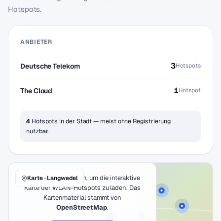
Hotspots.
ANBIETER
3
Deutsche Telekom
Hotspots
1
The Cloud
Hotspot
4
Hotspots in der Stadt — meist ohne Registrierung
nutzbar.
Klicke auf den Button, um die interaktive
Karte · Langwedel
Karte der WLAN-Hotspots zu laden. Das
Kartenmaterial stammt von
OpenStreetMap
.