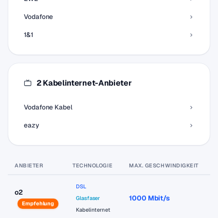
Vodafone
1&1
2 Kabelinternet-Anbieter
Vodafone Kabel
eazy
ANBIETER
TECHNOLOGIE
MAX. GESCHWINDIGKEIT
P
DSL
o2
1000 Mbit/s
a
Glasfaser
Empfehlung
Kabelinternet