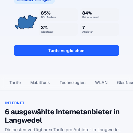
85%
84%
DSL Ausbau
Kabelinternet
3%
7
Glasfaser
Anbieter
Tarife vergleichen
Tarife
Mobilfunk
Technologien
WLAN
Glasfas
INTERNET
6 ausgewählte Internetanbieter in
Langwedel
Die besten verfügbaren Tarife pro Anbieter in Langwedel.