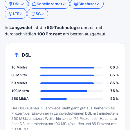
DSL
Kabelinternet
Glasfaser
LTE
5G
In
Langwedel
ist die
5G-Technologie
derzeit mit
durchschnittlich
100 Prozent
am besten ausgebaut.
DSL
16 Mbit/s
86 %
30 Mbit/s
85 %
50 Mbit/s
85 %
100 Mbit/s
75 %
250 Mbit/s
42 %
Der DSL-Ausbau in Langwedel sieht ganz gut aus. Immerhin 42
Prozent der Einwohner in Langwedel können DSL mit mindestens
250 MBit/s nutzen. Weiterhin können 75 Prozent der Haushalte
über DSL mit mindestens 100 MBit/s surfen und 85 Prozent mit
50 MBit/s.