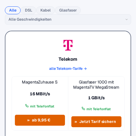
Alle
DSL
Kabel
Glasfaser
Telekom
alle Telekom-Tarife →
MagentaZuhause S
Glasfaser 1000 mit
MagentaTV MegaStream
16 MBit/s
1 GBit/s
mit Telefonflat
mit Telefonflat
ab 9,95 €
Jetzt Tarif sichern