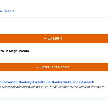
om-Tarife →
ab 9,95 €
entaTV MegaStream
Jetzt Tarif sichern
Onlinevorteil, Routergutschrift (bei Routermiete) und Cashback
für Cashback anmelden und bis zu 250 € bekommen (siehe Telekom-Webseite)