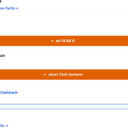
e
one-Tarife →
ab 19,98 €
ser
Jetzt Tarif sichern
o Cashback
rife →