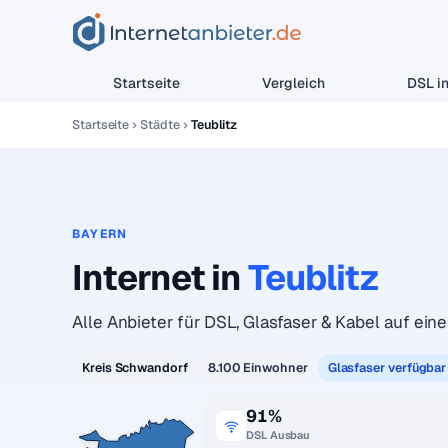
Startseite
Vergleich
DSL in
Startseite
Städte
Teublitz
BAYERN
Internet in
Teublitz
Alle Anbieter für DSL, Glasfaser & Kabel auf einen
Kreis Schwandorf
8.100 Einwohner
Glasfaser verfügbar
91%
DSL Ausbau