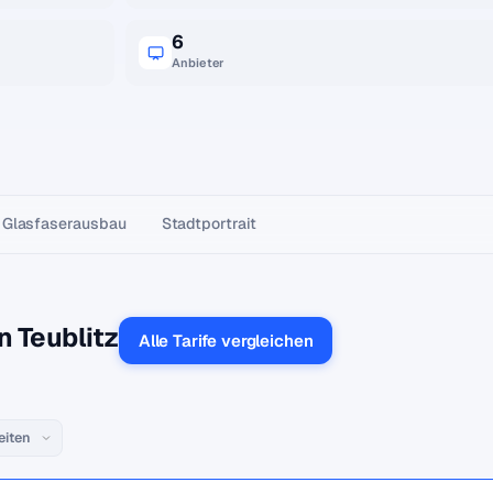
6
Anbieter
Glasfaser­ausbau
Stadtportrait
n Teublitz
Alle Tarife vergleichen