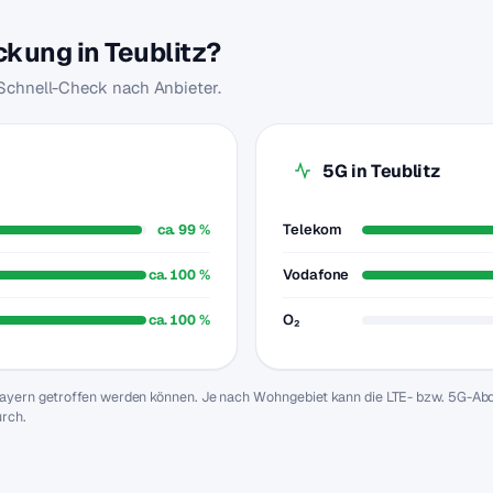
ckung in Teublitz?
 Schnell-Check nach Anbieter.
5G in Teublitz
ca. 99 %
Telekom
ca. 100 %
Vodafone
ca. 100 %
O₂
n Bayern getroffen werden können. Je nach Wohngebiet kann die LTE- bzw. 5G-A
urch.