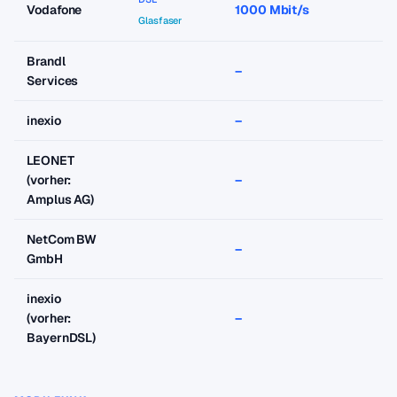
Vodafone
1000 Mbit/s
a
Glasfaser
Brandl
–
–
Services
inexio
–
–
LEONET
(vorher:
–
–
Amplus AG)
NetCom BW
–
–
GmbH
inexio
(vorher:
–
–
BayernDSL)