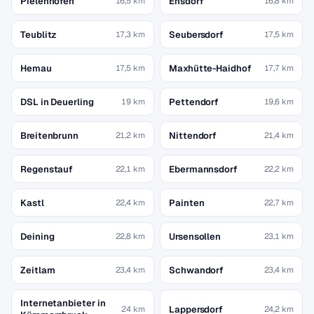
Pielenhofen
Ensdorf
16,5 km
16,8 km
Teublitz
Seubersdorf
17,3 km
17,5 km
Hemau
Maxhütte-Haidhof
17,5 km
17,7 km
DSL in Deuerling
Pettendorf
19 km
19,6 km
Breitenbrunn
Nittendorf
21,2 km
21,4 km
Regenstauf
Ebermannsdorf
22,1 km
22,2 km
Kastl
Painten
22,4 km
22,7 km
Deining
Ursensollen
22,8 km
23,1 km
Zeitlarn
Schwandorf
23,4 km
23,4 km
Internetanbieter in
Lappersdorf
24 km
24,2 km