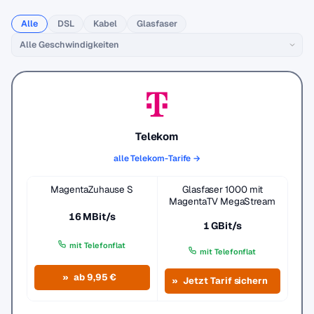
Alle
DSL
Kabel
Glasfaser
Telekom
alle Telekom-Tarife →
MagentaZuhause S
Glasfaser 1000 mit
MagentaTV MegaStream
16 MBit/s
1 GBit/s
mit Telefonflat
mit Telefonflat
ab 9,95 €
Jetzt Tarif sichern