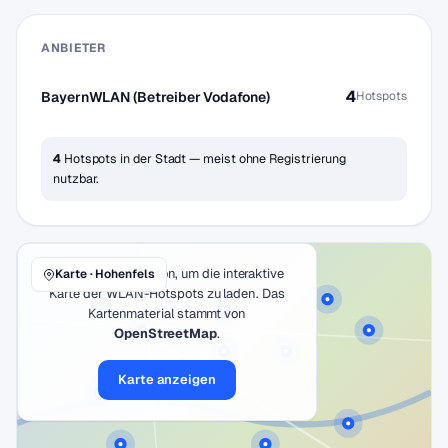
ANBIETER
4
BayernWLAN (Betreiber Vodafone)
Hotspots
4
Hotspots in der Stadt — meist ohne Registrierung
nutzbar.
Klicke auf den Button, um die interaktive
Karte · Hohenfels
Karte der WLAN-Hotspots zu laden. Das
Kartenmaterial stammt von
OpenStreetMap
.
Karte anzeigen