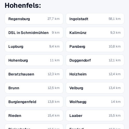
Hohenfels:
Regensburg
Ingolstadt
27,7 km
58,1 km
DSL in Schmidmühlen
Kallmünz
9 km
9,3 km
Lupburg
Parsberg
9,4 km
10,8 km
Hohenburg
Duggendorf
11 km
12,1 km
Beratzhausen
Holzheim
12,3 km
12,4 km
Brunn
Velburg
12,5 km
13,4 km
Burglengenfeld
Wolfsegg
13,8 km
14 km
Rieden
Laaber
15,4 km
15,5 km