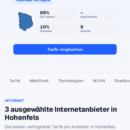
69%
–
DSL Ausbau
Kabelinternet
10%
9
Glasfaser
Anbieter
Tarife vergleichen
Tarife
Mobilfunk
Technologien
WLAN
Stadtpor
INTERNET
3 ausgewählte Internetanbieter in
Hohenfels
Die besten verfügbaren Tarife pro Anbieter in Hohenfels.