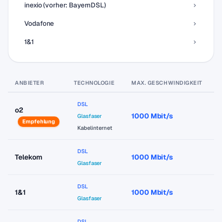
inexio (vorher: BayernDSL)
Vodafone
1&1
ANBIETER
TECHNOLOGIE
MAX. GESCHWINDIGKEIT
P
DSL
o2
1000 Mbit/s
a
Glasfaser
Empfehlung
Kabelinternet
DSL
Telekom
1000 Mbit/s
a
Glasfaser
DSL
1&1
1000 Mbit/s
a
Glasfaser
DSL