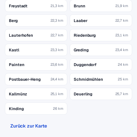
Freystadt
Brunn
21,3 km
21,9 km
Berg
Laaber
22,3 km
22,7 km
Lauterhofen
Riedenburg
22,7 km
23,1 km
Kastl
Greding
23,3 km
23,4 km
Painten
Duggendorf
23,6 km
24 km
Postbauer-Heng
Schmidmühlen
24,4 km
25 km
Kallmünz
Deuerling
25,1 km
25,7 km
Kinding
26 km
Zurück zur Karte