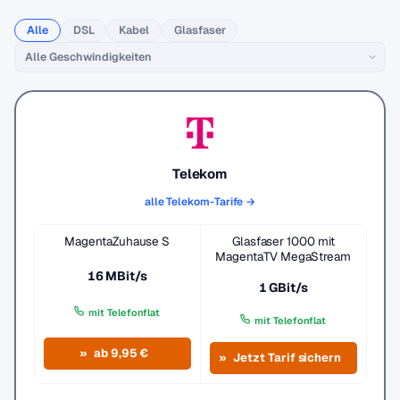
Alle
DSL
Kabel
Glasfaser
Telekom
alle Telekom-Tarife →
MagentaZuhause S
Glasfaser 1000 mit
MagentaTV MegaStream
16 MBit/s
1 GBit/s
mit Telefonflat
mit Telefonflat
ab 9,95 €
Jetzt Tarif sichern