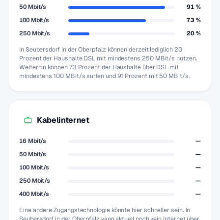
50 Mbit/s
91 %
100 Mbit/s
73 %
250 Mbit/s
20 %
In Seubersdorf in der Oberpfalz können derzeit lediglich 20
Prozent der Haushalte DSL mit mindestens 250 MBit/s nutzen.
Weiterhin können 73 Prozent der Haushalte über DSL mit
mindestens 100 MBit/s surfen und 91 Prozent mit 50 MBit/s.
Kabelinternet
16 Mbit/s
—
50 Mbit/s
—
100 Mbit/s
—
250 Mbit/s
—
400 Mbit/s
—
Eine andere Zugangstechnologie könnte hier schneller sein. In
Seubersdorf in der Oberpfalz kann aktuell noch kein Internet über