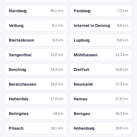
Nürnberg
Parsberg
50,1 km
7,3 km
Velburg
Internet in Deining
8,1 km
8,6 km
Breitenbrunn
Lupburg
9,3 km
9,9 km
Sengenthal
Mühlhausen
13,2 km
13,3 km
Berching
Dietfurt
14,3 km
14,8 km
Beratzhausen
Neumarkt
16,2 km
17,3 km
Hohenfels
Hemau
17,5 km
17,6 km
Beilngries
Berngau
18 km
18,3 km
Pilsach
Hohenburg
19,1 km
19,6 km