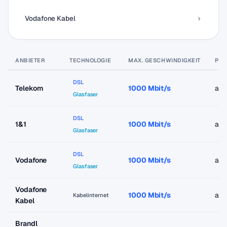
Vodafone Kabel
ANBIETER
TECHNOLOGIE
MAX. GESCHWINDIGKEIT
PRE
DSL
Telekom
1000 Mbit/s
ab 
Glasfaser
DSL
1&1
1000 Mbit/s
ab 
Glasfaser
DSL
Vodafone
1000 Mbit/s
ab 
Glasfaser
Vodafone
1000 Mbit/s
ab 
Kabelinternet
Kabel
Brandl