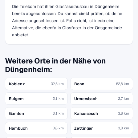
Die Telekom hat ihren Glasfaserausbau in Düngenheim
bereits abgeschlossen. Du kannst direkt prüfen, ob deine
Adresse angeschlossen ist. Falls nicht, ist inexio eine
Alternative, die ebenfalls Glasfaser in der Ortsgemeinde
anbietet.
Weitere Orte in der Nähe von
Düngenheim:
Koblenz
Bonn
32,5 km
52,8 km
Eulgem
Urmersbach
2,1 km
2,7 km
Gamlen
Kaisersesch
3,1 km
3,8 km
Hambuch
Zettingen
3,8 km
3,8 km