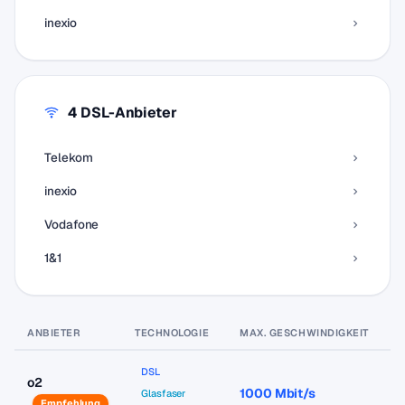
inexio
4 DSL-Anbieter
Telekom
inexio
Vodafone
1&1
ANBIETER
TECHNOLOGIE
MAX. GESCHWINDIGKEIT
P
DSL
o2
1000 Mbit/s
a
Glasfaser
Empfehlung