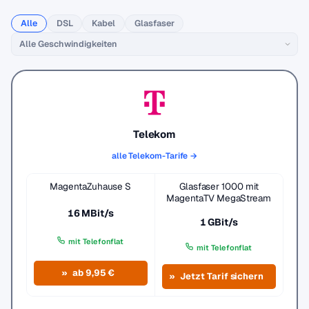
Alle
DSL
Kabel
Glasfaser
Telekom
alle Telekom-Tarife →
MagentaZuhause S
Glasfaser 1000 mit
MagentaTV MegaStream
16 MBit/s
1 GBit/s
mit Telefonflat
mit Telefonflat
ab 9,95 €
Jetzt Tarif sichern