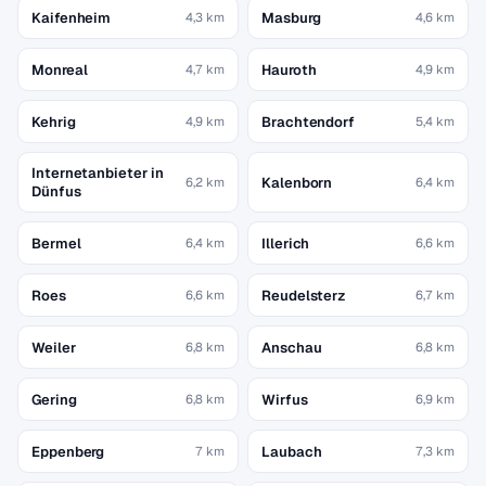
Kaifenheim
Masburg
4,3 km
4,6 km
Monreal
Hauroth
4,7 km
4,9 km
Kehrig
Brachtendorf
4,9 km
5,4 km
Internetanbieter in
Kalenborn
6,2 km
6,4 km
Dünfus
Bermel
Illerich
6,4 km
6,6 km
Roes
Reudelsterz
6,6 km
6,7 km
Weiler
Anschau
6,8 km
6,8 km
Gering
Wirfus
6,8 km
6,9 km
Eppenberg
Laubach
7 km
7,3 km