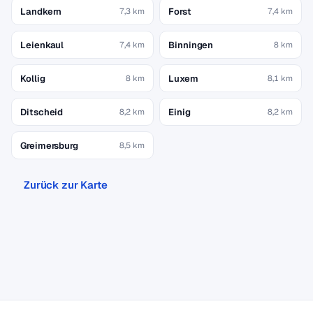
Landkern
Forst
7,3 km
7,4 km
Leienkaul
Binningen
7,4 km
8 km
Kollig
Luxem
8 km
8,1 km
Ditscheid
Einig
8,2 km
8,2 km
Greimersburg
8,5 km
Zurück zur Karte