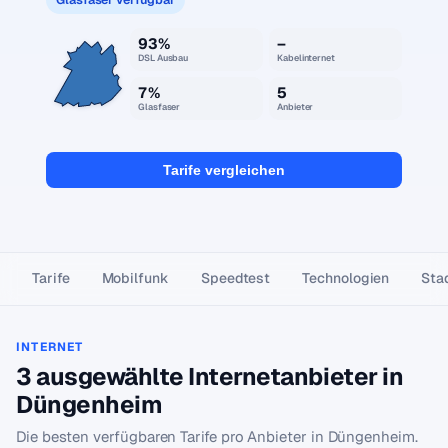
93%
–
DSL Ausbau
Kabelinternet
7%
5
Glasfaser
Anbieter
Tarife vergleichen
Tarife
Mobilfunk
Speedtest
Technologien
Stad
INTERNET
3 ausgewählte Internetanbieter in
Düngenheim
Die besten verfügbaren Tarife pro Anbieter in Düngenheim.