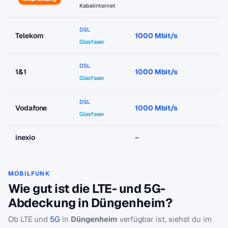
Kabelinternet
DSL
Telekom
1000 Mbit/s
a
Glasfaser
DSL
1&1
1000 Mbit/s
a
Glasfaser
DSL
Vodafone
1000 Mbit/s
a
Glasfaser
inexio
–
–
MOBILFUNK
Wie gut ist die LTE- und 5G-
Abdeckung in Düngenheim?
Ob LTE und
5G
in
Düngenheim
verfügbar ist, siehst du im