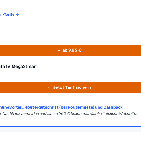
om-Tarife →
ab 9,95 €
entaTV MegaStream
Jetzt Tarif sichern
Onlinevorteil, Routergutschrift (bei Routermiete) und Cashback
für Cashback anmelden und bis zu 250 € bekommen (siehe Telekom-Webseite)