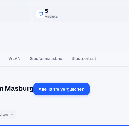
5
Anbieter
WLAN
Glasfaser­ausbau
Stadtportrait
in Masburg
Alle Tarife vergleichen