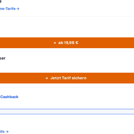
e
one-Tarife →
ab 19,98 €
ser
Jetzt Tarif sichern
o Cashback
rife →