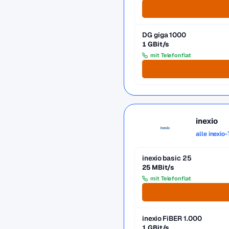
DG giga 1000
1 GBit/s
mit Telefonflat
inexio
alle inexio
inexio basic 25
25 MBit/s
mit Telefonflat
inexio FiBER 1.000
1 GBit/s