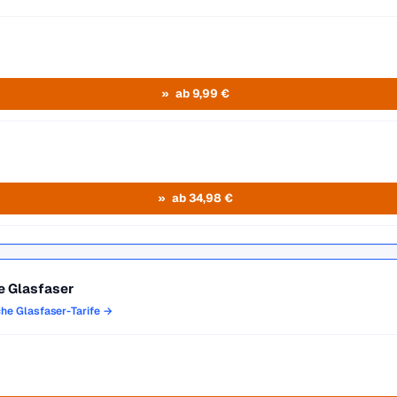
ab 9,99 €
ab 34,98 €
e Glasfaser
che Glasfaser-Tarife →