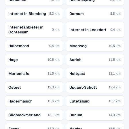
Internet in Blomberg
Dornum
8,3 km
8,8 km
Internetanbieter in
Internet in Leezdorf
9 km
9,4 km
Ochtersum
Halbemond
Moorweg
9,5 km
10,5 km
Hage
Aurich
10,6 km
11,5 km
Marienhafe
Holtgast
11,6 km
12,1 km
Osteel
Upgant-Schott
12,3 km
12,4 km
Hagermarsch
Lütetsburg
12,6 km
12,7 km
Südbrookmerland
Dunum
13,1 km
14,3 km
Esens
Norden
14,9 km
15,6 km