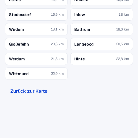
Stedesdorf
Ihlow
16,5 km
18 km
Wirdum
Baltrum
18,1 km
18,6 km
Großefehn
Langeoog
20,3 km
20,5 km
Werdum
Hinte
21,3 km
22,8 km
Wittmund
22,9 km
Zurück zur Karte