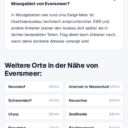
Moorgebiet von Eversmeer?
In Moorgebieten wie rund ums Ewige Meer ist
Glasfaserausbau technisch anspruchsvoller. EWE und
andere Anbieter planen den Ausbau dort später als in
dichter besiedelten Teilen. Frag direkt beim Anbieter nach,
wann deine konkrete Adresse versorgt wird.
Weitere Orte in der Nähe von
Eversmeer:
Nenndorf
Internet in Westerholt
2,6 km
3,3 km
Schweindorf
Neuschoo
4,3 km
5,4 km
Utarp
Großheide
5,8 km
6,6 km
Berumbur
Rechtsupweg
7,6 km
8,2 km