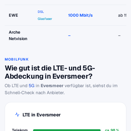
DSL
EWE
1000 Mbit/s
ab 19,
Glasfaser
Arche
–
–
Netvision
MOBILFUNK
Wie gut ist die LTE- und 5G-
Abdeckung in Eversmeer?
Ob LTE und
5G
in
Eversmeer
verfügbar ist, siehst du im
Schnell-Check nach Anbieter.
LTE in Eversmeer
Telekom
ca. 98 %