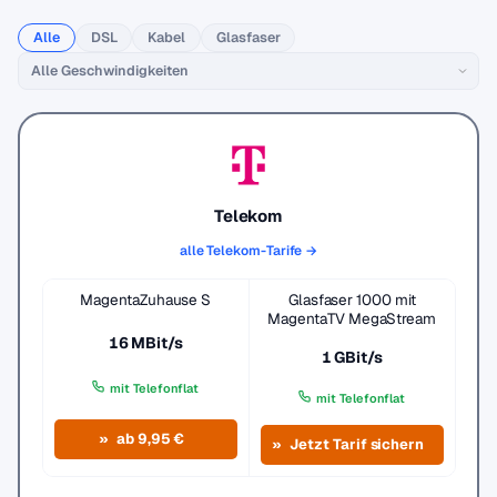
Alle
DSL
Kabel
Glasfaser
Telekom
alle Telekom-Tarife →
MagentaZuhause S
Glasfaser 1000 mit
MagentaTV MegaStream
16 MBit/s
1 GBit/s
mit Telefonflat
mit Telefonflat
ab 9,95 €
Jetzt Tarif sichern