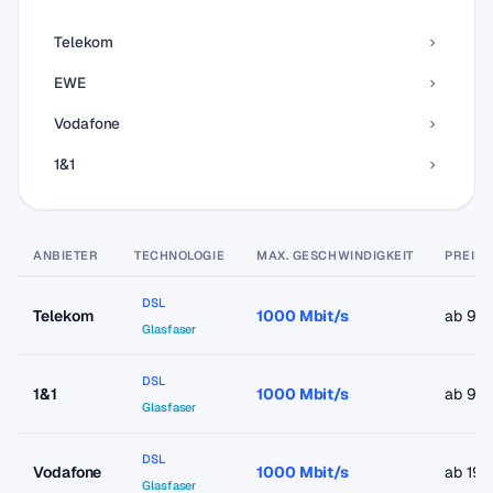
Telekom
EWE
Vodafone
1&1
ANBIETER
TECHNOLOGIE
MAX. GESCHWINDIGKEIT
PREIS 
DSL
Telekom
1000 Mbit/s
ab 9,
Glasfaser
DSL
1&1
1000 Mbit/s
ab 9,
Glasfaser
DSL
Vodafone
1000 Mbit/s
ab 19,
Glasfaser