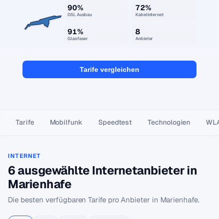
90%
72%
DSL Ausbau
Kabelinternet
91%
8
Glasfaser
Anbieter
Tarife vergleichen
Tarife
Mobilfunk
Speedtest
Technologien
WL
INTERNET
6 ausgewählte Internetanbieter in
Marienhafe
Die besten verfügbaren Tarife pro Anbieter in Marienhafe.