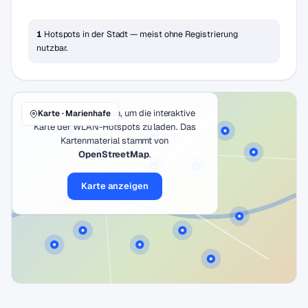
1
Hotspots in der Stadt — meist ohne Registrierung
nutzbar.
Klicke auf den Button, um die interaktive
Karte · Marienhafe
Karte der WLAN-Hotspots zu laden. Das
Kartenmaterial stammt von
OpenStreetMap
.
Karte anzeigen