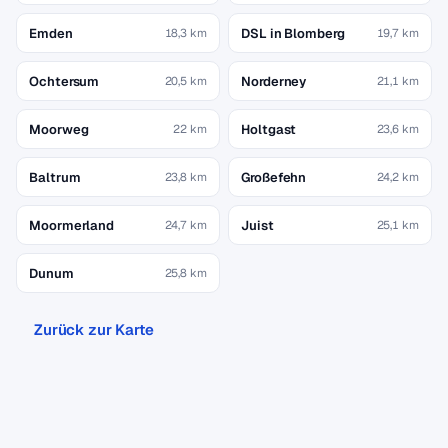
Emden
DSL in Blomberg
18,3 km
19,7 km
Ochtersum
Norderney
20,5 km
21,1 km
Moorweg
Holtgast
22 km
23,6 km
Baltrum
Großefehn
23,8 km
24,2 km
Moormerland
Juist
24,7 km
25,1 km
Dunum
25,8 km
Zurück zur Karte