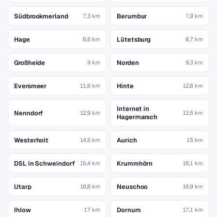
Südbrookmerland
Berumbur
7,3 km
7,9 km
Hage
Lütetsburg
8,6 km
8,7 km
Großheide
Norden
9 km
9,3 km
Eversmeer
Hinte
11,6 km
12,8 km
Internet in
Nenndorf
12,9 km
13,5 km
Hagermarsch
Westerholt
Aurich
14,5 km
15 km
DSL in Schweindorf
Krummhörn
15,4 km
16,1 km
Utarp
Neuschoo
16,8 km
16,9 km
Ihlow
Dornum
17 km
17,1 km