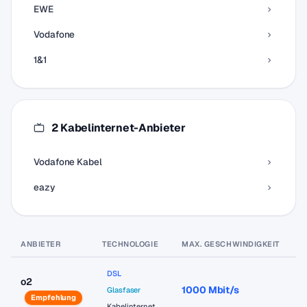
EWE
Vodafone
1&1
2 Kabelinternet-Anbieter
Vodafone Kabel
eazy
ANBIETER
TECHNOLOGIE
MAX. GESCHWINDIGKEIT
P
DSL
o2
1000 Mbit/s
a
Glasfaser
Empfehlung
Kabelinternet