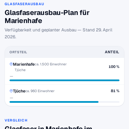
GLASFASERAUSBAU
Glasfaserausbau-Plan für
Marienhafe
Verfügbarkeit und geplanter Ausbau — Stand
29. April
2026
.
ANTEIL
ORTSTEIL
Marienhafe
ca. 1.500 Einwohner
100 %
Tjüche
—
Tjüche
81 %
ca. 960 Einwohner
—
VERGLEICH
Glasfaser in Marienhafe im