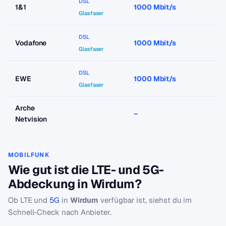
DSL
1&1
1000 Mbit/s
a
Glasfaser
DSL
Vodafone
1000 Mbit/s
a
Glasfaser
DSL
EWE
1000 Mbit/s
a
Glasfaser
Arche
–
–
Netvision
MOBILFUNK
Wie gut ist die LTE- und 5G-
Abdeckung in Wirdum?
Ob LTE und
5G
in
Wirdum
verfügbar ist, siehst du im
Schnell-Check nach Anbieter.