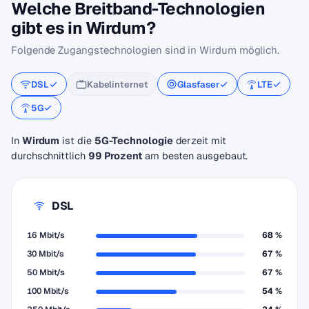
Welche Breitband-Technologien
gibt es in Wirdum?
Folgende Zugangstechnologien sind in Wirdum möglich.
DSL
Kabelinternet
Glasfaser
LTE
5G
In
Wirdum
ist die
5G-Technologie
derzeit mit
durchschnittlich
99 Prozent
am besten ausgebaut.
DSL
16 Mbit/s
68 %
30 Mbit/s
67 %
50 Mbit/s
67 %
100 Mbit/s
54 %