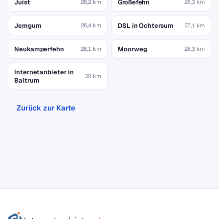
Juist
Großefehn
26,2 km
26,3 km
Jemgum
DSL in Ochtersum
26,4 km
27,1 km
Neukamperfehn
Moorweg
28,1 km
28,3 km
Internetanbieter in
30 km
Baltrum
Zurück zur Karte