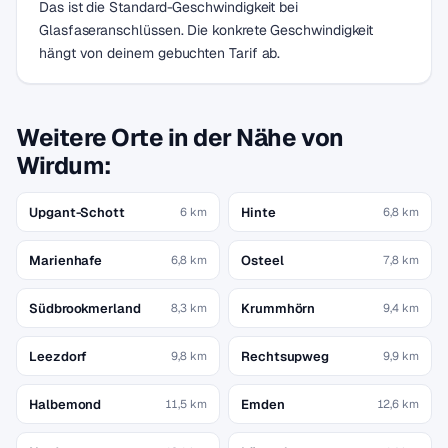
Das ist die Standard-Geschwindigkeit bei
Glasfaseranschlüssen. Die konkrete Geschwindigkeit
hängt von deinem gebuchten Tarif ab.
Weitere Orte in der Nähe von
Wirdum:
Upgant-Schott
Hinte
6 km
6,8 km
Marienhafe
Osteel
6,8 km
7,8 km
Südbrookmerland
Krummhörn
8,3 km
9,4 km
Leezdorf
Rechtsupweg
9,8 km
9,9 km
Halbemond
Emden
11,5 km
12,6 km