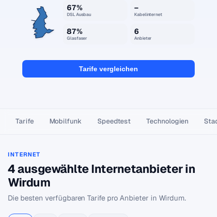
67%
–
DSL Ausbau
Kabelinternet
87%
6
Glasfaser
Anbieter
Tarife vergleichen
Tarife
Mobilfunk
Speedtest
Technologien
Stad
INTERNET
4 ausgewählte Internetanbieter in
Wirdum
Die besten verfügbaren Tarife pro Anbieter in Wirdum.