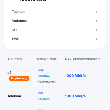
Telekom
Vodafone
1&1
EWE
ANBIETER
TECHNOLOGIE
MAX. GESCHWINDIGKEIT
P
DSL
o2
1000 Mbit/s
a
Glasfaser
Empfehlung
Kabelinternet
DSL
Telekom
1000 Mbit/s
a
Glasfaser