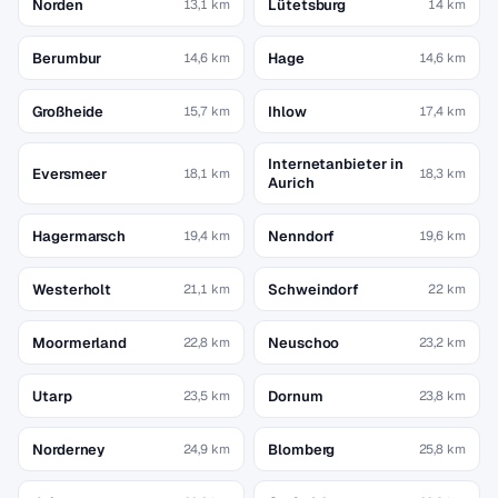
Norden
Lütetsburg
13,1 km
14 km
Berumbur
Hage
14,6 km
14,6 km
Großheide
Ihlow
15,7 km
17,4 km
Internetanbieter in
Eversmeer
18,1 km
18,3 km
Aurich
Hagermarsch
Nenndorf
19,4 km
19,6 km
Westerholt
Schweindorf
21,1 km
22 km
Moormerland
Neuschoo
22,8 km
23,2 km
Utarp
Dornum
23,5 km
23,8 km
Norderney
Blomberg
24,9 km
25,8 km