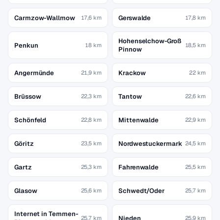
Carmzow-Wallmow
Gerswalde
17,6 km
17,8 km
Hohenselchow-Groß
Penkun
18 km
18,5 km
Pinnow
Angermünde
Krackow
21,9 km
22 km
Brüssow
Tantow
22,3 km
22,6 km
Schönfeld
Mittenwalde
22,8 km
22,9 km
Göritz
Nordwestuckermark
23,5 km
24,5 km
Gartz
Fahrenwalde
25,3 km
25,5 km
Glasow
Schwedt/Oder
25,6 km
25,7 km
Internet in Temmen-
Nieden
25,7 km
25,9 km