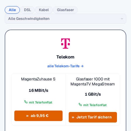
Alle
DSL
Kabel
Glasfaser
Telekom
alle Telekom-Tarife →
MagentaZuhause S
Glasfaser 1000 mit
MagentaTV MegaStream
16 MBit/s
1 GBit/s
mit Telefonflat
mit Telefonflat
ab 9,95 €
Jetzt Tarif sichern