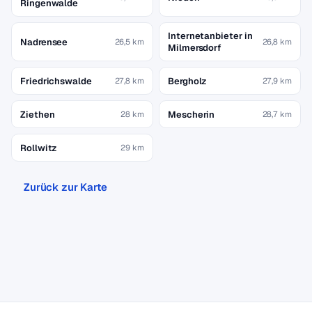
Ringenwalde
Internetanbieter in
Nadrensee
26,5 km
26,8 km
Milmersdorf
Friedrichswalde
Bergholz
27,8 km
27,9 km
Ziethen
Mescherin
28 km
28,7 km
Rollwitz
29 km
Zurück zur Karte