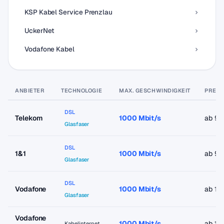
KSP Kabel Service Prenzlau
UckerNet
Vodafone Kabel
ANBIETER
TECHNOLOGIE
MAX. GESCHWINDIGKEIT
PREIS
DSL
Telekom
1000 Mbit/s
ab 9,
Glasfaser
DSL
1&1
1000 Mbit/s
ab 9,
Glasfaser
DSL
Vodafone
1000 Mbit/s
ab 19
Glasfaser
Vodafone
1000 Mbit/s
ab 19
Kabelinternet