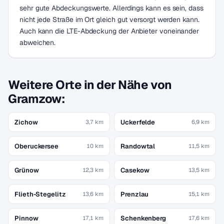
sehr gute Abdeckungswerte. Allerdings kann es sein, dass
nicht jede Straße im Ort gleich gut versorgt werden kann.
Auch kann die LTE-Abdeckung der Anbieter voneinander
abweichen.
Weitere Orte in der Nähe von
Gramzow:
Zichow
Uckerfelde
3,7 km
6,9 km
Oberuckersee
Randowtal
10 km
11,5 km
Grünow
Casekow
12,3 km
13,5 km
Flieth-Stegelitz
Prenzlau
13,6 km
15,1 km
Pinnow
Schenkenberg
17,1 km
17,6 km