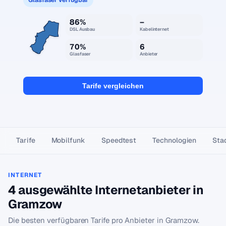
86%
–
DSL Ausbau
Kabelinternet
70%
6
Glasfaser
Anbieter
Tarife vergleichen
Tarife
Mobilfunk
Speedtest
Technologien
Stad
INTERNET
4 ausgewählte Internetanbieter in
Gramzow
Die besten verfügbaren Tarife pro Anbieter in Gramzow.