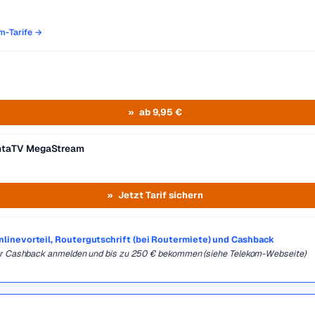
om-Tarife →
ab 9,95 €
entaTV MegaStream
Jetzt Tarif sichern
Onlinevorteil, Routergutschrift (bei Routermiete) und Cashback
für Cashback anmelden und bis zu 250 € bekommen (siehe Telekom-Webseite)