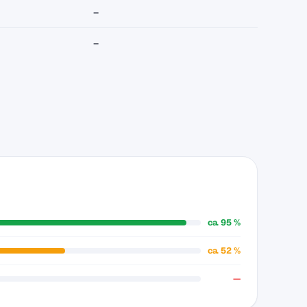
–
–
ca. 95 %
ca. 52 %
—