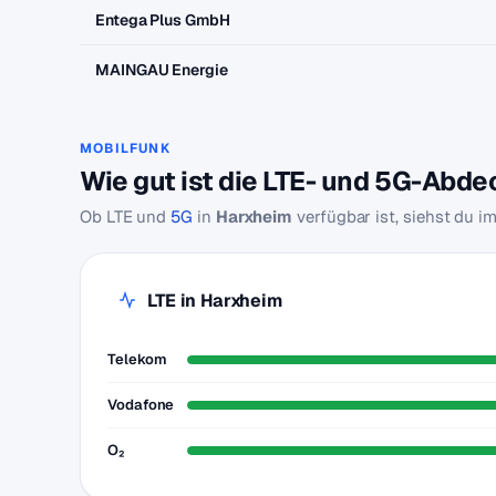
Entega Plus GmbH
MAINGAU Energie
MOBILFUNK
Wie gut ist die LTE- und 5G-Abd
Ob LTE und
5G
in
Harxheim
verfügbar ist, siehst du i
LTE in Harxheim
Telekom
Vodafone
O₂