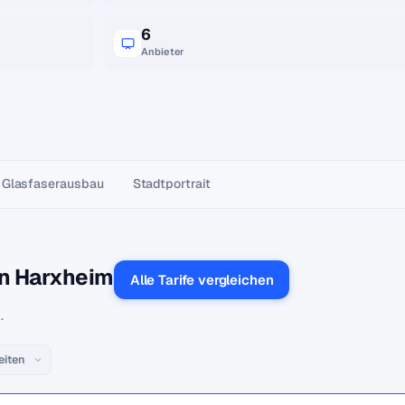
6
Anbieter
Glasfaser­ausbau
Stadtportrait
in Harxheim
Alle Tarife vergleichen
.