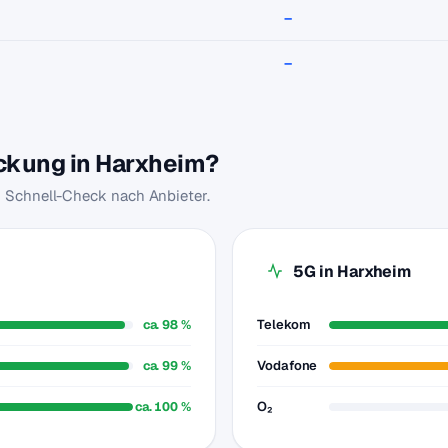
–
–
eckung in Harxheim?
m Schnell-Check nach Anbieter.
5G in Harxheim
ca. 98 %
Telekom
ca. 99 %
Vodafone
ca. 100 %
O₂