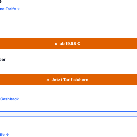
e
one-Tarife →
ab 19,98 €
ser
Jetzt Tarif sichern
o Cashback
rife →