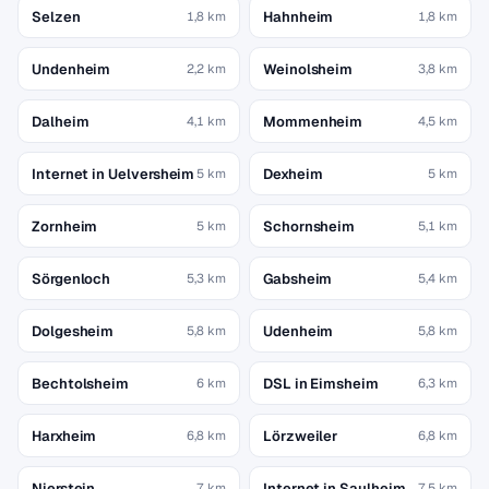
Selzen
Hahnheim
1,8 km
1,8 km
Undenheim
Weinolsheim
2,2 km
3,8 km
Dalheim
Mommenheim
4,1 km
4,5 km
Internet in Uelversheim
Dexheim
5 km
5 km
Zornheim
Schornsheim
5 km
5,1 km
Sörgenloch
Gabsheim
5,3 km
5,4 km
Dolgesheim
Udenheim
5,8 km
5,8 km
Bechtolsheim
DSL in Eimsheim
6 km
6,3 km
Harxheim
Lörzweiler
6,8 km
6,8 km
Nierstein
Internet in Saulheim
7 km
7,5 km