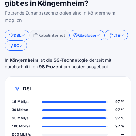
gibt es in Köngernheim?
Folgende Zugangstechnologien sind in Köngernheim
möglich.
DSL
Kabelinternet
Glasfaser
LTE
5G
In
Köngernheim
ist die
5G-Technologie
derzeit mit
durchschnittlich
98 Prozent
am besten ausgebaut.
DSL
16 Mbit/s
97 %
30 Mbit/s
97 %
50 Mbit/s
97 %
100 Mbit/s
97 %
250 Mbit/s
—