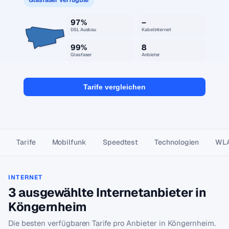
97%
–
DSL Ausbau
Kabelinternet
99%
8
Glasfaser
Anbieter
Tarife vergleichen
Tarife
Mobilfunk
Speedtest
Technologien
WL
INTERNET
3 ausgewählte Internetanbieter in
Köngernheim
Die besten verfügbaren Tarife pro Anbieter in Köngernheim.