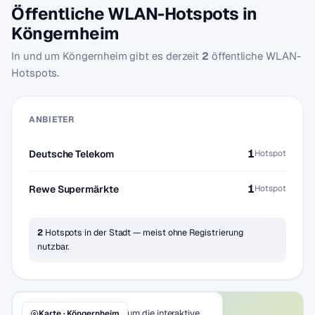
Öffentliche WLAN-Hotspots in
Köngernheim
In und um Köngernheim gibt es derzeit
2
öffentliche WLAN-
Hotspots.
ANBIETER
1
Deutsche Telekom
Hotspot
1
Rewe Supermärkte
Hotspot
2
Hotspots in der Stadt — meist ohne Registrierung
nutzbar.
Klicke auf den Button, um die interaktive
Karte · Köngernheim