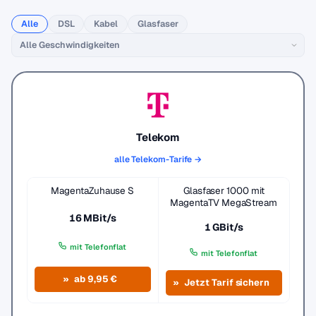
Alle
DSL
Kabel
Glasfaser
Telekom
alle Telekom-Tarife →
MagentaZuhause S
Glasfaser 1000 mit
MagentaTV MegaStream
16 MBit/s
1 GBit/s
mit Telefonflat
mit Telefonflat
ab 9,95 €
Jetzt Tarif sichern