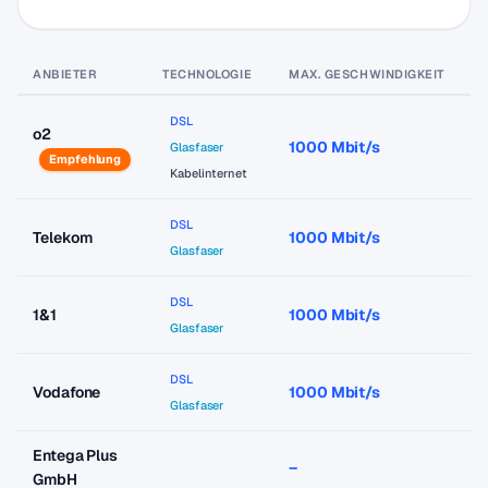
ANBIETER
TECHNOLOGIE
MAX. GESCHWINDIGKEIT
P
DSL
o2
1000 Mbit/s
a
Glasfaser
Empfehlung
Kabelinternet
DSL
Telekom
1000 Mbit/s
a
Glasfaser
DSL
1&1
1000 Mbit/s
a
Glasfaser
DSL
Vodafone
1000 Mbit/s
a
Glasfaser
Entega Plus
–
–
GmbH