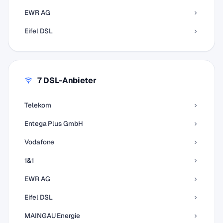
EWR AG
Eifel DSL
7 DSL-Anbieter
Telekom
Entega Plus GmbH
Vodafone
1&1
EWR AG
Eifel DSL
MAINGAU Energie