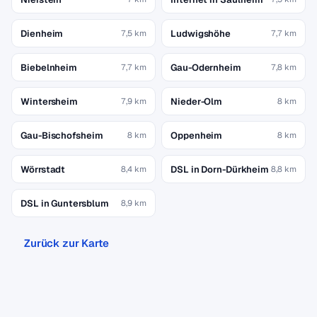
Dienheim
Ludwigshöhe
7,5 km
7,7 km
Biebelnheim
Gau-Odernheim
7,7 km
7,8 km
Wintersheim
Nieder-Olm
7,9 km
8 km
Gau-Bischofsheim
Oppenheim
8 km
8 km
Wörrstadt
DSL in Dorn-Dürkheim
8,4 km
8,8 km
DSL in Guntersblum
8,9 km
Zurück zur Karte