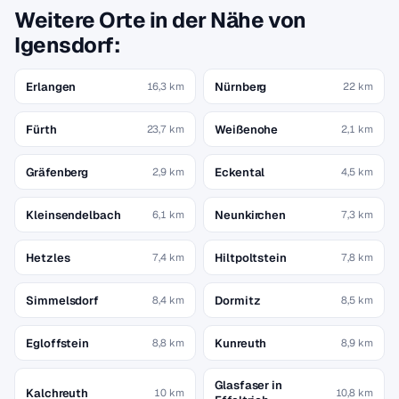
Weitere Orte in der Nähe von
Igensdorf:
Erlangen
Nürnberg
16,3 km
22 km
Fürth
Weißenohe
23,7 km
2,1 km
Gräfenberg
Eckental
2,9 km
4,5 km
Kleinsendelbach
Neunkirchen
6,1 km
7,3 km
Hetzles
Hiltpoltstein
7,4 km
7,8 km
Simmelsdorf
Dormitz
8,4 km
8,5 km
Egloffstein
Kunreuth
8,8 km
8,9 km
Glasfaser in
Kalchreuth
10 km
10,8 km