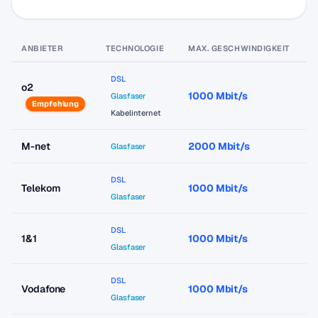
ANBIETER
TECHNOLOGIE
MAX. GESCHWINDIGKEIT
P
DSL
o2
1000 Mbit/s
a
Glasfaser
Empfehlung
Kabelinternet
M-net
2000 Mbit/s
a
Glasfaser
DSL
Telekom
1000 Mbit/s
a
Glasfaser
DSL
1&1
1000 Mbit/s
a
Glasfaser
DSL
Vodafone
1000 Mbit/s
a
Glasfaser