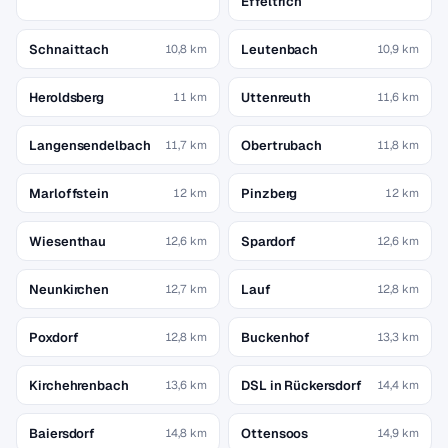
Effeltrich
Schnaittach
Leutenbach
10,8 km
10,9 km
Heroldsberg
Uttenreuth
11 km
11,6 km
Langensendelbach
Obertrubach
11,7 km
11,8 km
Marloffstein
Pinzberg
12 km
12 km
Wiesenthau
Spardorf
12,6 km
12,6 km
Neunkirchen
Lauf
12,7 km
12,8 km
Poxdorf
Buckenhof
12,8 km
13,3 km
Kirchehrenbach
DSL in Rückersdorf
13,6 km
14,4 km
Baiersdorf
Ottensoos
14,8 km
14,9 km