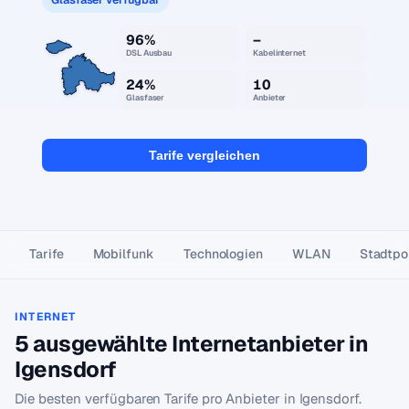
96%
–
DSL Ausbau
Kabelinternet
24%
10
Glasfaser
Anbieter
Tarife vergleichen
Tarife
Mobilfunk
Technologien
WLAN
Stadtpor
INTERNET
5 ausgewählte Internetanbieter in
Igensdorf
Die besten verfügbaren Tarife pro Anbieter in Igensdorf.