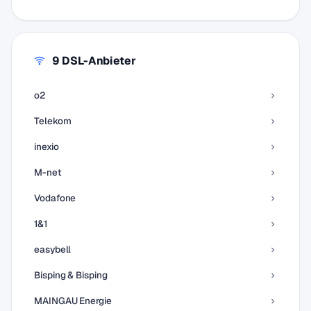
9 DSL-Anbieter
o2
Telekom
inexio
M-net
Vodafone
1&1
easybell
Bisping & Bisping
MAINGAU Energie