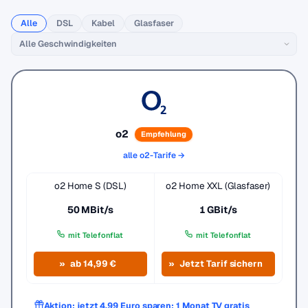
Alle
DSL
Kabel
Glasfaser
o2
Empfehlung
alle o2-Tarife →
o2 Home S (DSL)
o2 Home XXL (Glasfaser)
50 MBit/s
1 GBit/s
mit Telefonflat
mit Telefonflat
ab 14,99 €
Jetzt Tarif sichern
Aktion: jetzt 4,99 Euro sparen: 1 Monat TV gratis