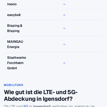
inexio
–
–
easybell
–
–
Bisping &
–
–
Bisping
MAINGAU
–
–
Energie
Stadtwerke
Forchheim
–
–
GmbH
MOBILFUNK
Wie gut ist die LTE- und 5G-
Abdeckung in Igensdorf?
Ob LTE und
5G
in
Igensdorf
verfügbar ist, siehst du im