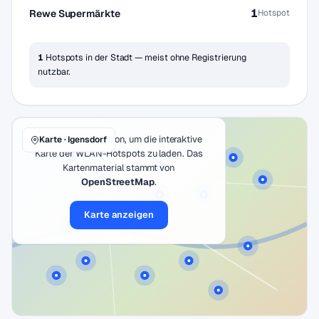
1
Rewe Supermärkte
Hotspot
1
Hotspots in der Stadt — meist ohne Registrierung
nutzbar.
Klicke auf den Button, um die interaktive
Karte · Igensdorf
Karte der WLAN-Hotspots zu laden. Das
Kartenmaterial stammt von
OpenStreetMap
.
Karte anzeigen