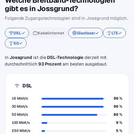
Welche Breitband-Technologien
gibt es in Jossgrund?
Folgende Zugangstechnologien sind in Jossgrund möglich.
DSL
Kabelinternet
Glasfaser
LTE
5G
In
Jossgrund
ist die
DSL-Technologie
derzeit mit
durchschnittlich
93 Prozent
am besten ausgebaut.
DSL
16 Mbit/s
96 %
30 Mbit/s
96 %
50 Mbit/s
86 %
100 Mbit/s
9 %
250 Mbit/s
5 %