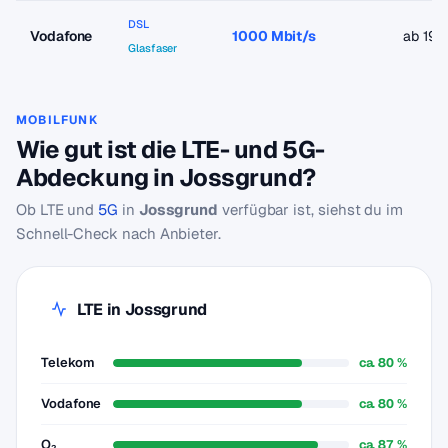
DSL
Vodafone
1000 Mbit/s
ab 19,
Glasfaser
MOBILFUNK
Wie gut ist die LTE- und 5G-
Abdeckung in Jossgrund?
Ob LTE und
5G
in
Jossgrund
verfügbar ist, siehst du im
Schnell-Check nach Anbieter.
LTE in Jossgrund
Telekom
ca. 80 %
Vodafone
ca. 80 %
O₂
ca. 87 %