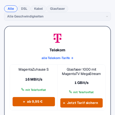
Alle
DSL
Kabel
Glasfaser
Telekom
alle Telekom-Tarife →
MagentaZuhause S
Glasfaser 1000 mit
MagentaTV MegaStream
16 MBit/s
1 GBit/s
mit Telefonflat
mit Telefonflat
ab 9,95 €
Jetzt Tarif sichern