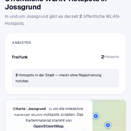
Jossgrund
In und um Jossgrund gibt es derzeit
2
öffentliche WLAN-
Hotspots.
ANBIETER
2
Freifunk
Hotspots
2
Hotspots in der Stadt — meist ohne Registrierung
nutzbar.
Klicke auf den Button, um die interaktive
Karte · Jossgrund
Karte der WLAN-Hotspots zu laden. Das
Kartenmaterial stammt von
OpenStreetMap
.