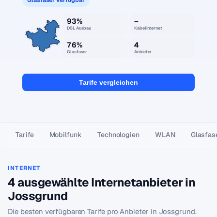
93%
–
DSL Ausbau
Kabelinternet
76%
4
Glasfaser
Anbieter
Tarife vergleichen
Tarife
Mobilfunk
Technologien
WLAN
Glasfas
INTERNET
4 ausgewählte Internetanbieter in
Jossgrund
Die besten verfügbaren Tarife pro Anbieter in Jossgrund.