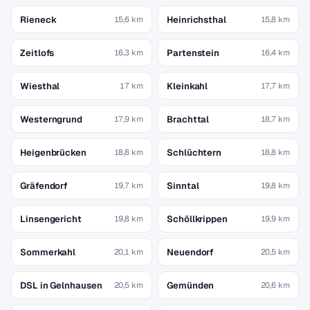
Rieneck
Heinrichsthal
15,6 km
15,8 km
Zeitlofs
Partenstein
16,3 km
16,4 km
Wiesthal
Kleinkahl
17 km
17,7 km
Westerngrund
Brachttal
17,9 km
18,7 km
Heigenbrücken
Schlüchtern
18,8 km
18,8 km
Gräfendorf
Sinntal
19,7 km
19,8 km
Linsengericht
Schöllkrippen
19,8 km
19,9 km
Sommerkahl
Neuendorf
20,1 km
20,5 km
DSL in Gelnhausen
Gemünden
20,5 km
20,6 km