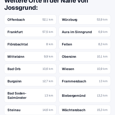
Weitere Orte in der Nähe von
Jossgrund:
Offenbach
Würzburg
52,1 km
53,9 km
Frankfurt
Aura im Sinngrund
57,5 km
6,9 km
Flörsbachtal
Fellen
8 km
8,3 km
Mittelsinn
Obersinn
9,9 km
10,1 km
Bad Orb
Wiesen
10,6 km
10,9 km
Burgsinn
Frammersbach
12,7 km
13 km
Bad Soden-
Biebergemünd
13 km
13,3 km
Salmünster
Steinau
Wächtersbach
14,6 km
15,3 km