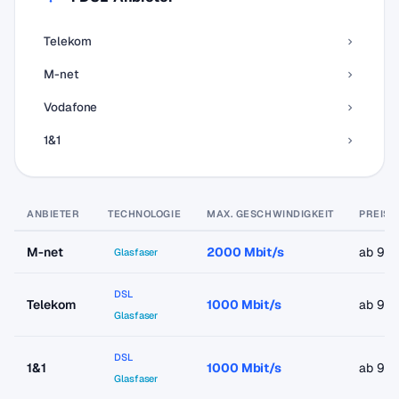
Telekom
M-net
Vodafone
1&1
ANBIETER
TECHNOLOGIE
MAX. GESCHWINDIGKEIT
PREIS 
M-net
2000 Mbit/s
ab 9,9
Glasfaser
DSL
Telekom
1000 Mbit/s
ab 9,9
Glasfaser
DSL
1&1
1000 Mbit/s
ab 9,9
Glasfaser