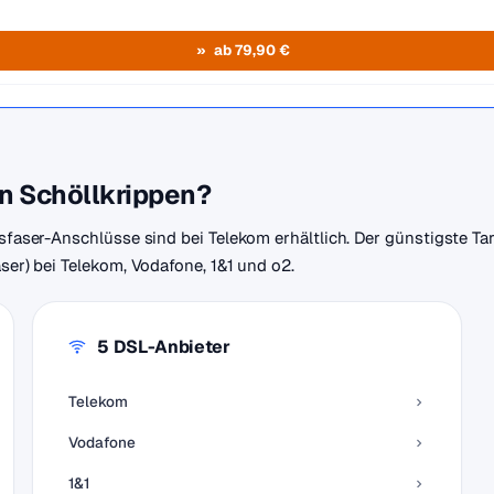
ab 79,90 €
in Schöllkrippen?
asfaser-Anschlüsse sind bei Telekom erhältlich. Der günstigste Ta
aser) bei Telekom, Vodafone, 1&1 und o2.
5 DSL-Anbieter
Telekom
Vodafone
1&1