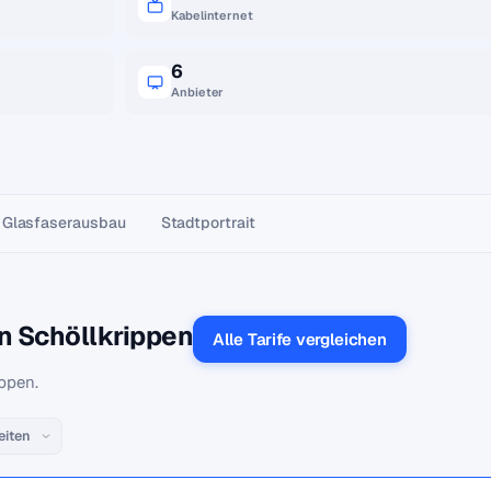
Kabelinternet
6
Anbieter
Glasfaser­ausbau
Stadtportrait
in Schöllkrippen
Alle Tarife vergleichen
ippen.