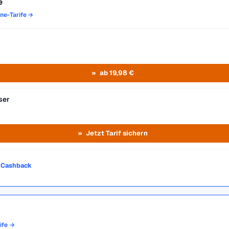
e
one-Tarife →
ab 19,98 €
ser
Jetzt Tarif sichern
o Cashback
rife →