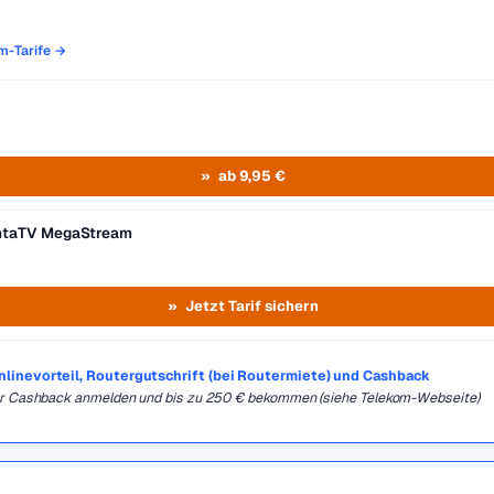
om-Tarife →
ab 9,95 €
entaTV MegaStream
Jetzt Tarif sichern
Onlinevorteil, Routergutschrift (bei Routermiete) und Cashback
für Cashback anmelden und bis zu 250 € bekommen (siehe Telekom-Webseite)