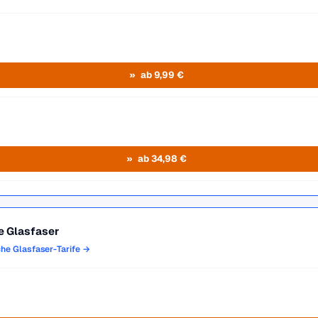
ab 9,99 €
ab 34,98 €
e Glasfaser
che Glasfaser-Tarife →