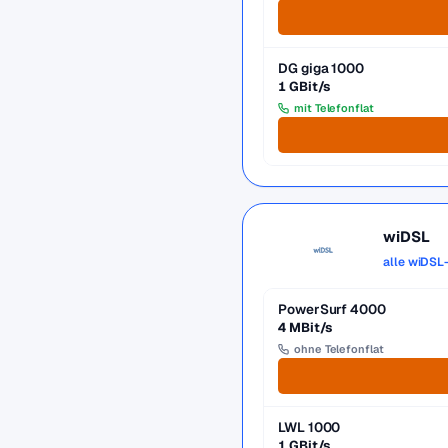
DG giga 1000
1 GBit/s
mit Telefonflat
wiDSL
alle wiDSL
PowerSurf 4000
4 MBit/s
ohne Telefonflat
LWL 1000
1 GBit/s