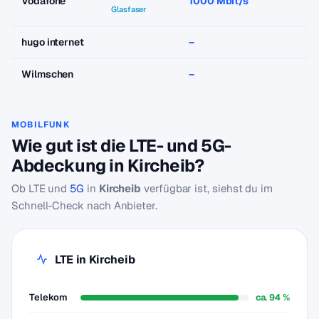
Vodafone
1000 Mbit/s
a
Glasfaser
hugo internet
–
–
Wilmschen
–
–
MOBILFUNK
Wie gut ist die LTE- und 5G-
Abdeckung in Kircheib?
Ob LTE und
5G
in
Kircheib
verfügbar ist, siehst du im
Schnell-Check nach Anbieter.
LTE in Kircheib
Telekom
ca. 94 %