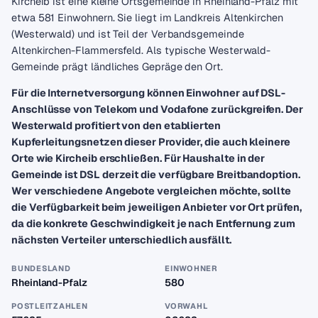
Kircheib ist eine kleine Ortsgemeinde in Rheinland-Pfalz mit
etwa 581 Einwohnern. Sie liegt im Landkreis Altenkirchen
(Westerwald) und ist Teil der Verbandsgemeinde
Altenkirchen-Flammersfeld. Als typische Westerwald-
Gemeinde prägt ländliches Gepräge den Ort.
Für die Internetversorgung können Einwohner auf DSL-
Anschlüsse von Telekom und Vodafone zurückgreifen. Der
Westerwald profitiert von den etablierten
Kupferleitungsnetzen dieser Provider, die auch kleinere
Orte wie Kircheib erschließen. Für Haushalte in der
Gemeinde ist DSL derzeit die verfügbare Breitbandoption.
Wer verschiedene Angebote vergleichen möchte, sollte
die Verfügbarkeit beim jeweiligen Anbieter vor Ort prüfen,
da die konkrete Geschwindigkeit je nach Entfernung zum
nächsten Verteiler unterschiedlich ausfällt.
BUNDESLAND
EINWOHNER
Rheinland-Pfalz
580
POSTLEITZAHLEN
VORWAHL