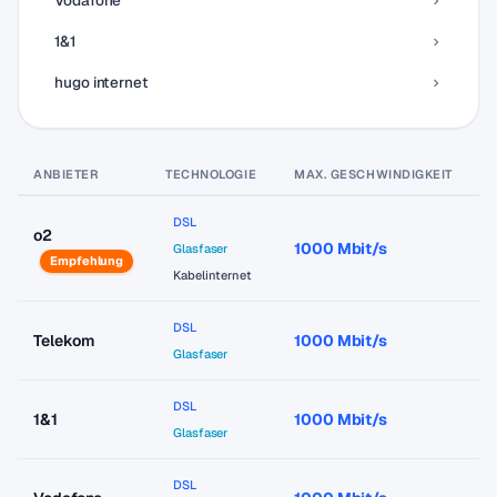
Vodafone
1&1
hugo internet
ANBIETER
TECHNOLOGIE
MAX. GESCHWINDIGKEIT
P
DSL
o2
1000 Mbit/s
a
Glasfaser
Empfehlung
Kabelinternet
DSL
Telekom
1000 Mbit/s
a
Glasfaser
DSL
1&1
1000 Mbit/s
a
Glasfaser
DSL