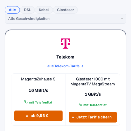
Alle
DSL
Kabel
Glasfaser
Telekom
alle Telekom-Tarife →
MagentaZuhause S
Glasfaser 1000 mit
MagentaTV MegaStream
16 MBit/s
1 GBit/s
mit Telefonflat
mit Telefonflat
ab 9,95 €
Jetzt Tarif sichern