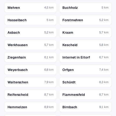
Mehren
Buchholz
4,5 km
5 km
Hasselbach
Forstmehren
5 km
5,2 km
Asbach
Kraam
5,2 km
5,7 km
Werkhausen
Kescheid
5,7 km
5,8 km
Ziegenhain
Internet in Eitorf
6,1 km
6,7 km
Weyerbusch
Orfgen
6,8 km
7,4 km
Walterschen
Schürdt
7,9 km
8,3 km
Reiferscheid
Flammersfeld
8,7 km
8,7 km
Hemmelzen
Birnbach
8,9 km
9,1 km