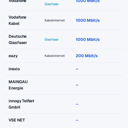
Vodafone
1000 Mbit/s
a
Glasfaser
Vodafone
1000 Mbit/s
a
Kabelinternet
Kabel
Deutsche
1000 Mbit/s
a
Glasfaser
Glasfaser
eazy
200 Mbit/s
a
Kabelinternet
inexio
–
–
MAINGAU
–
–
Energie
innogy TelNet
–
–
GmbH
VSE NET
–
–