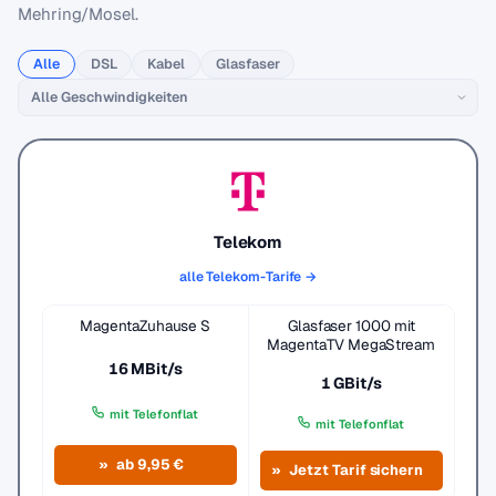
Mehring/Mosel.
Alle
DSL
Kabel
Glasfaser
Telekom
alle Telekom-Tarife →
MagentaZuhause S
Glasfaser 1000 mit
MagentaTV MegaStream
16 MBit/s
1 GBit/s
mit Telefonflat
mit Telefonflat
ab 9,95 €
Jetzt Tarif sichern