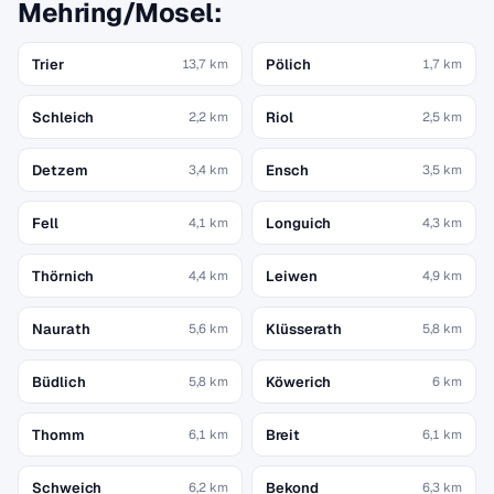
Mehring/Mosel:
Trier
Pölich
13,7 km
1,7 km
Schleich
Riol
2,2 km
2,5 km
Detzem
Ensch
3,4 km
3,5 km
Fell
Longuich
4,1 km
4,3 km
Thörnich
Leiwen
4,4 km
4,9 km
Naurath
Klüsserath
5,6 km
5,8 km
Büdlich
Köwerich
5,8 km
6 km
Thomm
Breit
6,1 km
6,1 km
Schweich
Bekond
6,2 km
6,3 km