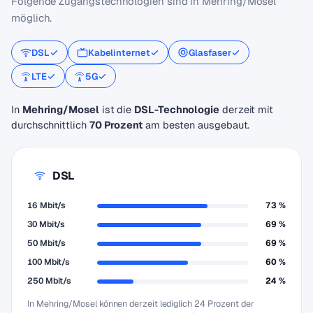
Folgende Zugangstechnologien sind in Mehring/Mosel
möglich.
DSL
Kabelinternet
Glasfaser
LTE
5G
In
Mehring/Mosel
ist die
DSL-Technologie
derzeit mit
durchschnittlich
70 Prozent
am besten ausgebaut.
DSL
16 Mbit/s
73 %
30 Mbit/s
69 %
50 Mbit/s
69 %
100 Mbit/s
60 %
250 Mbit/s
24 %
In Mehring/Mosel können derzeit lediglich 24 Prozent der