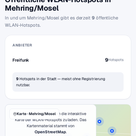
Mehring/Mosel
In und um Mehring/Mosel gibt es derzeit
9
öffentliche
WLAN-Hotspots.
ANBIETER
9
Freifunk
Hotspots
9
Hotspots in der Stadt — meist ohne Registrierung
nutzbar.
Klicke auf den Button, um die interaktive
Karte · Mehring/Mosel
Karte der WLAN-Hotspots zu laden. Das
Kartenmaterial stammt von
OpenStreetMap
.