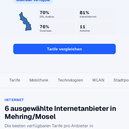
70%
81%
DSL Ausbau
Kabelinternet
76%
11
Glasfaser
Anbieter
Tarife vergleichen
Tarife
Mobilfunk
Technologien
WLAN
Stadtpor
INTERNET
6 ausgewählte Internetanbieter in
Mehring/Mosel
Die besten verfügbaren Tarife pro Anbieter in