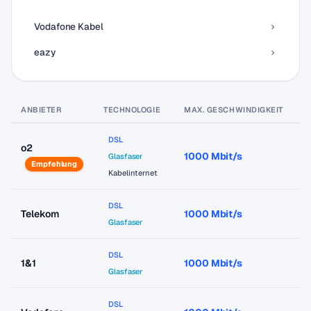
Vodafone Kabel
eazy
ANBIETER
TECHNOLOGIE
MAX. GESCHWINDIGKEIT
P
DSL
o2
1000 Mbit/s
a
Glasfaser
Empfehlung
Kabelinternet
DSL
Telekom
1000 Mbit/s
a
Glasfaser
DSL
1&1
1000 Mbit/s
a
Glasfaser
DSL