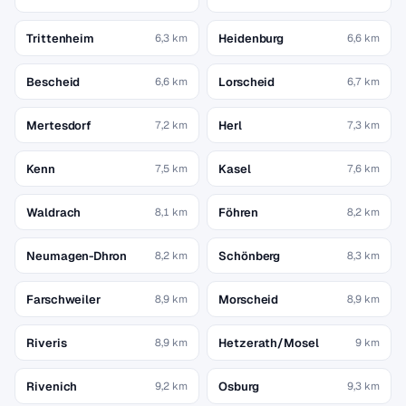
Trittenheim
Heidenburg
6,3 km
6,6 km
Bescheid
Lorscheid
6,6 km
6,7 km
Mertesdorf
Herl
7,2 km
7,3 km
Kenn
Kasel
7,5 km
7,6 km
Waldrach
Föhren
8,1 km
8,2 km
Neumagen-Dhron
Schönberg
8,2 km
8,3 km
Farschweiler
Morscheid
8,9 km
8,9 km
Riveris
Hetzerath/Mosel
8,9 km
9 km
Rivenich
Osburg
9,2 km
9,3 km