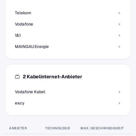
Telekom
Vodafone
1&1
MAINGAU Energie
2 Kabelinternet-Anbieter
Vodafone Kabel
eazy
ANBIETER
TECHNOLOGIE
MAX. GESCHWINDIGKEIT
P