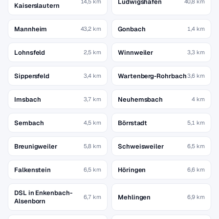
Ludwigshafen
14,5 km
40,8 km
Kaiserslautern
Mannheim
Gonbach
43,2 km
1,4 km
Lohnsfeld
Winnweiler
2,5 km
3,3 km
Sippersfeld
Wartenberg-Rohrbach
3,4 km
3,6 km
Imsbach
Neuhemsbach
3,7 km
4 km
Sembach
Börrstadt
4,5 km
5,1 km
Breunigweiler
Schweisweiler
5,8 km
6,5 km
Falkenstein
Höringen
6,5 km
6,6 km
DSL in Enkenbach-
Mehlingen
6,7 km
6,9 km
Alsenborn