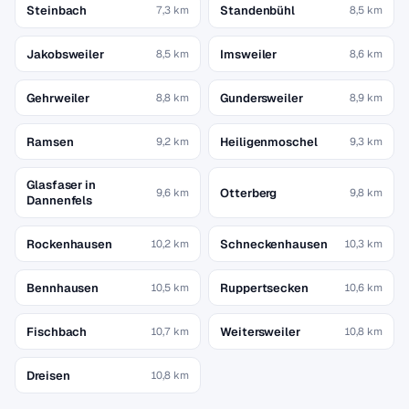
Steinbach
Standenbühl
7,3 km
8,5 km
Jakobsweiler
Imsweiler
8,5 km
8,6 km
Gehrweiler
Gundersweiler
8,8 km
8,9 km
Ramsen
Heiligenmoschel
9,2 km
9,3 km
Glasfaser in
Otterberg
9,6 km
9,8 km
Dannenfels
Rockenhausen
Schneckenhausen
10,2 km
10,3 km
Bennhausen
Ruppertsecken
10,5 km
10,6 km
Fischbach
Weitersweiler
10,7 km
10,8 km
Dreisen
10,8 km