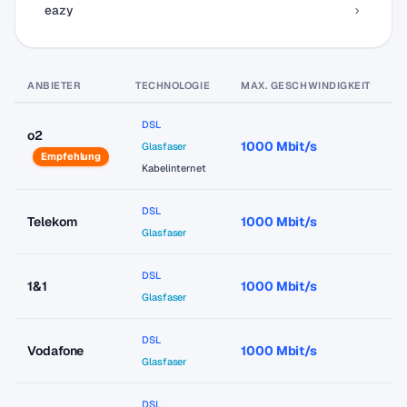
eazy
ANBIETER
TECHNOLOGIE
MAX. GESCHWINDIGKEIT
P
DSL
o2
1000 Mbit/s
a
Glasfaser
Empfehlung
Kabelinternet
DSL
Telekom
1000 Mbit/s
a
Glasfaser
DSL
1&1
1000 Mbit/s
a
Glasfaser
DSL
Vodafone
1000 Mbit/s
a
Glasfaser
DSL