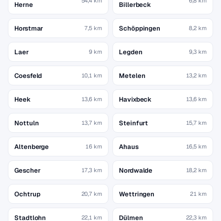
54,4 km
6,8 km
Herne
Billerbeck
Horstmar
Schöppingen
7,5 km
8,2 km
Laer
Legden
9 km
9,3 km
Coesfeld
Metelen
10,1 km
13,2 km
Heek
Havixbeck
13,6 km
13,6 km
Nottuln
Steinfurt
13,7 km
15,7 km
Altenberge
Ahaus
16 km
16,5 km
Gescher
Nordwalde
17,3 km
18,2 km
Ochtrup
Wettringen
20,7 km
21 km
Stadtlohn
Dülmen
22,1 km
22,3 km