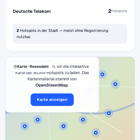
2
Deutsche Telekom
Hotspots
2
Hotspots in der Stadt — meist ohne Registrierung
nutzbar.
Klicke auf den Button, um die interaktive
Karte · Rosendahl
Karte der WLAN-Hotspots zu laden. Das
Kartenmaterial stammt von
OpenStreetMap
.
Karte anzeigen