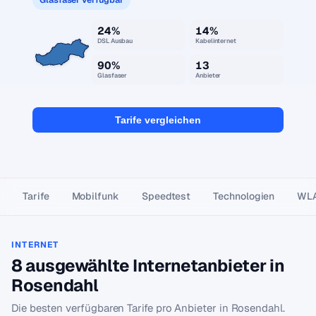
24%
14%
DSL Ausbau
Kabelinternet
90%
13
Glasfaser
Anbieter
Tarife vergleichen
Tarife
Mobilfunk
Speedtest
Technologien
WL
INTERNET
8 ausgewählte Internetanbieter in
Rosendahl
Die besten verfügbaren Tarife pro Anbieter in Rosendahl.