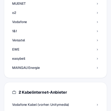
MUENET
o2
Vodafone
1&1
Versatel
EWE
easybell
MAINGAU Energie
2 Kabelinternet-Anbieter
Vodafone Kabel (vorher: Unitymedia)