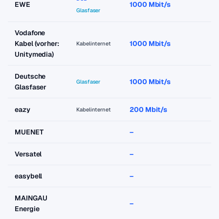
EWE
1000 Mbit/s
a
Glasfaser
Vodafone
Kabel (vorher:
1000 Mbit/s
a
Kabelinternet
Unitymedia)
Deutsche
1000 Mbit/s
a
Glasfaser
Glasfaser
eazy
200 Mbit/s
a
Kabelinternet
MUENET
–
–
Versatel
–
–
easybell
–
–
MAINGAU
–
–
Energie