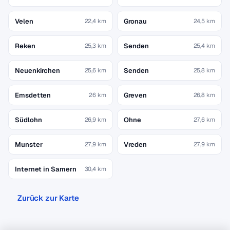
Velen
Gronau
22,4 km
24,5 km
Reken
Senden
25,3 km
25,4 km
Neuenkirchen
Senden
25,6 km
25,8 km
Emsdetten
Greven
26 km
26,8 km
Südlohn
Ohne
26,9 km
27,6 km
Munster
Vreden
27,9 km
27,9 km
Internet in Samern
30,4 km
Zurück zur Karte