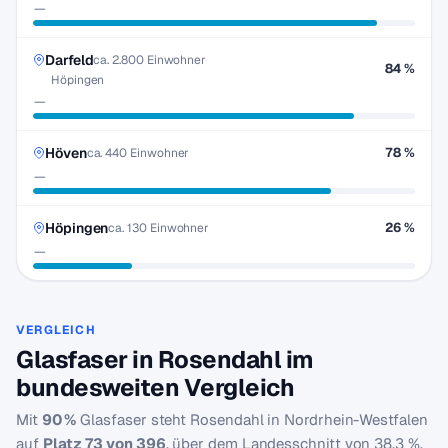
—
Darfeld
ca. 2.800 Einwohner
84 %
Höpingen
—
Höven
78 %
ca. 440 Einwohner
—
Höpingen
26 %
ca. 130 Einwohner
—
VERGLEICH
Glasfaser in Rosendahl im
bundesweiten Vergleich
Mit
90 %
Glasfaser steht Rosendahl in Nordrhein-Westfalen
auf
Platz 73 von 396
, über dem Landesschnitt von 38,3 %.