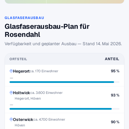
GLASFASERAUSBAU
Glasfaserausbau-Plan für
Rosendahl
Verfügbarkeit und geplanter Ausbau — Stand
14. Mai 2026
.
ANTEIL
ORTSTEIL
Hegerort
95 %
ca. 170 Einwohner
—
Holtwick
ca. 3.600 Einwohner
93 %
Hegerort, Höven
—
Osterwick
ca. 4.700 Einwohner
90 %
Höven