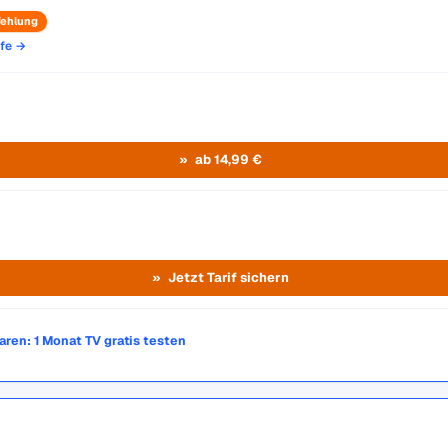
ehlung
ife →
ab 14,99 €
Jetzt Tarif sichern
paren: 1 Monat TV gratis testen