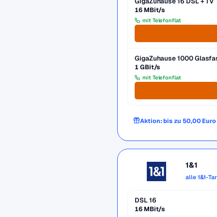
GigaZuhause 16 DSL + TV
16 MBit/s
mit Telefonflat
GigaZuhause 1000 Glasfa
1 GBit/s
mit Telefonflat
Aktion: bis zu 50,00 Eur
1&1
alle 1&1-Ta
DSL 16
16 MBit/s