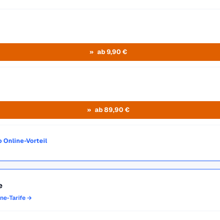
ab 9,90 €
ab 89,90 €
o Online-Vorteil
e
one-Tarife →