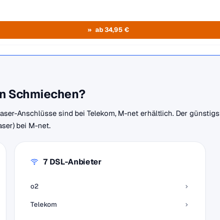
ab 34,95 €
 in Schmiechen?
faser-Anschlüsse sind bei Telekom, M-net erhältlich. Der günstigs
aser) bei M-net.
7 DSL-Anbieter
o2
Telekom