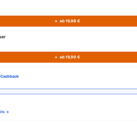
ab 19,98 €
ser
ab 19,99 €
o Cashback
rife →