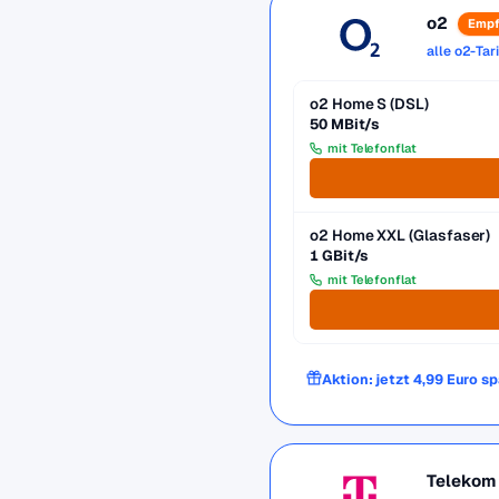
o2
Empf
alle o2-Tar
o2 Home S (DSL)
50 MBit/s
mit Telefonflat
o2 Home XXL (Glasfaser)
1 GBit/s
mit Telefonflat
Aktion: jetzt 4,99 Euro s
Telekom