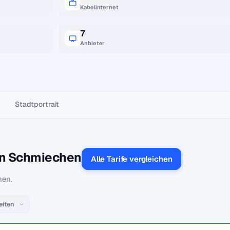
Kabelinternet
7
Anbieter
Stadtportrait
 in Schmiechen
Alle Tarife vergleichen
hen.