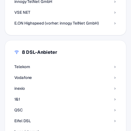
innogy TelNet GmbH
VSE NET
E.ON Highspeed (vorher: innogy TelNet GmbH)
8 DSL-Anbieter
Telekom
Vodafone
inexio
1&1
QSC
Eifel DSL