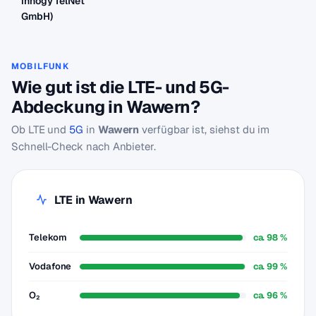
innogy TelNet
GmbH)
MOBILFUNK
Wie gut ist die LTE- und 5G-
Abdeckung in Wawern?
Ob LTE und
5G
in
Wawern
verfügbar ist, siehst du im
Schnell-Check nach Anbieter.
LTE in Wawern
Telekom
ca. 98 %
Vodafone
ca. 99 %
O₂
ca. 96 %