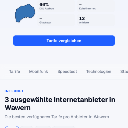
66%
–
DSL Ausbau
Kabelinternet
–
12
Glasfaser
Anbieter
Tarife vergleichen
Tarife
Mobilfunk
Speedtest
Technologien
Stad
INTERNET
3 ausgewählte Internetanbieter in
Wawern
Die besten verfügbaren Tarife pro Anbieter in Wawern.