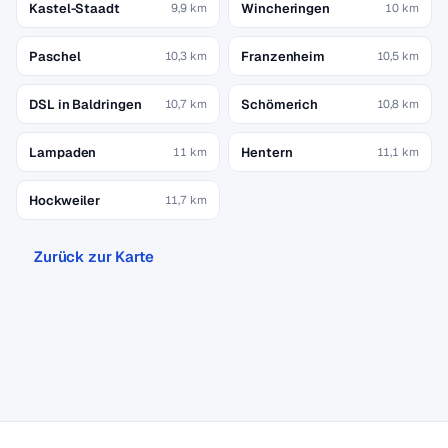
Kastel-Staadt
Wincheringen
9,9 km
10 km
Paschel
Franzenheim
10,3 km
10,5 km
DSL in Baldringen
Schömerich
10,7 km
10,8 km
Lampaden
Hentern
11 km
11,1 km
Hockweiler
11,7 km
Zurück zur Karte