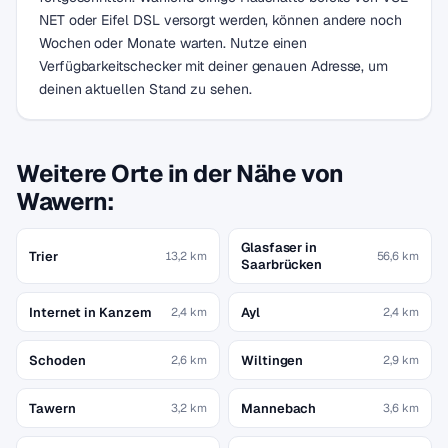
NET oder Eifel DSL versorgt werden, können andere noch
Wochen oder Monate warten. Nutze einen
Verfügbarkeitschecker mit deiner genauen Adresse, um
deinen aktuellen Stand zu sehen.
Weitere Orte in der Nähe von
Wawern:
Glasfaser in
Trier
13,2 km
56,6 km
Saarbrücken
Internet in Kanzem
Ayl
2,4 km
2,4 km
Schoden
Wiltingen
2,6 km
2,9 km
Tawern
Mannebach
3,2 km
3,6 km