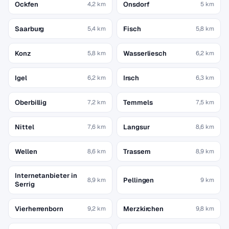
Ockfen
Onsdorf
4,2 km
5 km
Saarburg
Fisch
5,4 km
5,8 km
Konz
Wasserliesch
5,8 km
6,2 km
Igel
Irsch
6,2 km
6,3 km
Oberbillig
Temmels
7,2 km
7,5 km
Nittel
Langsur
7,6 km
8,6 km
Wellen
Trassem
8,6 km
8,9 km
Internetanbieter in
Pellingen
8,9 km
9 km
Serrig
Vierherrenborn
Merzkirchen
9,2 km
9,8 km