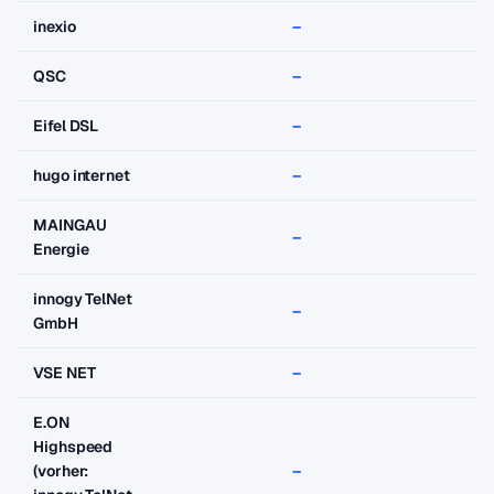
inexio
–
–
QSC
–
–
Eifel DSL
–
–
hugo internet
–
–
MAINGAU
–
–
Energie
innogy TelNet
–
–
GmbH
VSE NET
–
–
E.ON
Highspeed
(vorher:
–
–