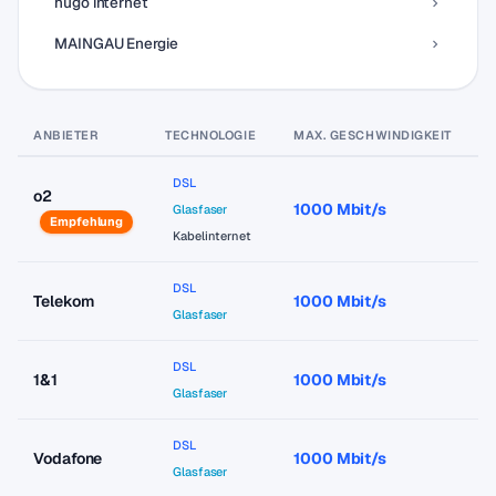
hugo internet
MAINGAU Energie
ANBIETER
TECHNOLOGIE
MAX. GESCHWINDIGKEIT
P
DSL
o2
1000 Mbit/s
a
Glasfaser
Empfehlung
Kabelinternet
DSL
Telekom
1000 Mbit/s
a
Glasfaser
DSL
1&1
1000 Mbit/s
a
Glasfaser
DSL
Vodafone
1000 Mbit/s
a
Glasfaser