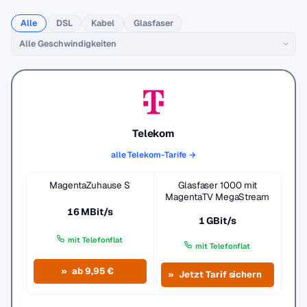
Alle
DSL
Kabel
Glasfaser
Telekom
alle Telekom-Tarife →
MagentaZuhause S
Glasfaser 1000 mit
MagentaTV MegaStream
16 MBit/s
1 GBit/s
mit Telefonflat
mit Telefonflat
ab 9,95 €
Jetzt Tarif sichern