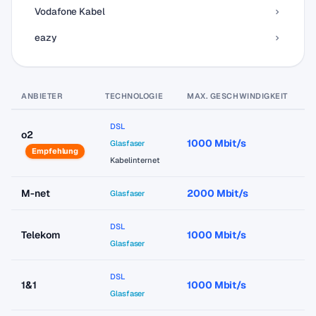
Vodafone Kabel
eazy
ANBIETER
TECHNOLOGIE
MAX. GESCHWINDIGKEIT
P
DSL
o2
1000 Mbit/s
a
Glasfaser
Empfehlung
Kabelinternet
M-net
2000 Mbit/s
a
Glasfaser
DSL
Telekom
1000 Mbit/s
a
Glasfaser
DSL
1&1
1000 Mbit/s
a
Glasfaser