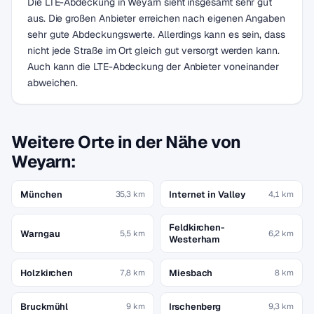
Die LTE-Abdeckung in Weyarn sieht insgesamt sehr gut
aus. Die großen Anbieter erreichen nach eigenen Angaben
sehr gute Abdeckungswerte. Allerdings kann es sein, dass
nicht jede Straße im Ort gleich gut versorgt werden kann.
Auch kann die LTE-Abdeckung der Anbieter voneinander
abweichen.
Weitere Orte in der Nähe von
Weyarn:
München
Internet in Valley
35,3 km
4,1 km
Feldkirchen-
Warngau
5,5 km
6,2 km
Westerham
Holzkirchen
Miesbach
7,8 km
8 km
Bruckmühl
Irschenberg
9 km
9,3 km