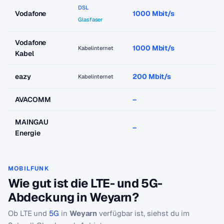
DSL
Vodafone
1000 Mbit/s
a
Glasfaser
Vodafone
1000 Mbit/s
a
Kabelinternet
Kabel
eazy
200 Mbit/s
a
Kabelinternet
AVACOMM
–
–
MAINGAU
–
–
Energie
MOBILFUNK
Wie gut ist die LTE- und 5G-
Abdeckung in Weyarn?
Ob LTE und
5G
in
Weyarn
verfügbar ist, siehst du im