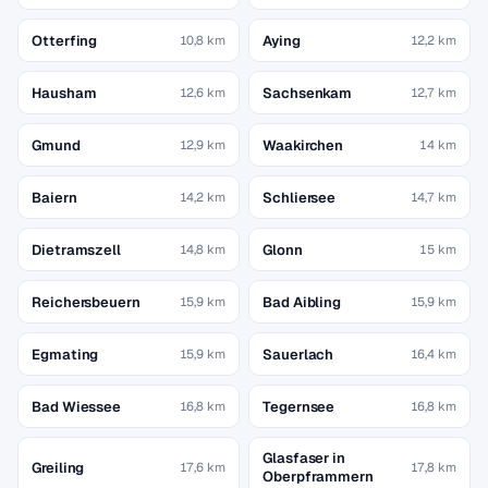
Otterfing
Aying
10,8 km
12,2 km
Hausham
Sachsenkam
12,6 km
12,7 km
Gmund
Waakirchen
12,9 km
14 km
Baiern
Schliersee
14,2 km
14,7 km
Dietramszell
Glonn
14,8 km
15 km
Reichersbeuern
Bad Aibling
15,9 km
15,9 km
Egmating
Sauerlach
15,9 km
16,4 km
Bad Wiessee
Tegernsee
16,8 km
16,8 km
Glasfaser in
Greiling
17,6 km
17,8 km
Oberpframmern