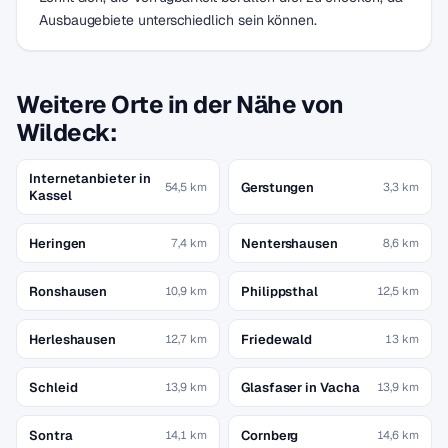
Ausbaugebiete unterschiedlich sein können.
Weitere Orte in der Nähe von
Wildeck:
Internetanbieter in
Gerstungen
54,5 km
3,3 km
Kassel
Heringen
Nentershausen
7,4 km
8,6 km
Ronshausen
Philippsthal
10,9 km
12,5 km
Herleshausen
Friedewald
12,7 km
13 km
Schleid
Glasfaser in Vacha
13,9 km
13,9 km
Sontra
Cornberg
14,1 km
14,6 km