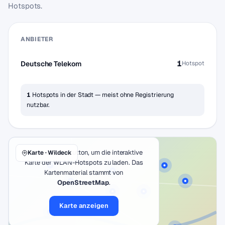
Hotspots.
ANBIETER
1
Deutsche Telekom
Hotspot
1
Hotspots in der Stadt — meist ohne Registrierung
nutzbar.
Klicke auf den Button, um die interaktive
Karte · Wildeck
Karte der WLAN-Hotspots zu laden. Das
Kartenmaterial stammt von
OpenStreetMap
.
Karte anzeigen