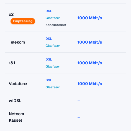
DSL
o2
1000 Mbit/s
a
Glasfaser
Empfehlung
Kabelinternet
DSL
Telekom
1000 Mbit/s
a
Glasfaser
DSL
1&1
1000 Mbit/s
a
Glasfaser
DSL
Vodafone
1000 Mbit/s
a
Glasfaser
wiDSL
–
–
Netcom
–
–
Kassel