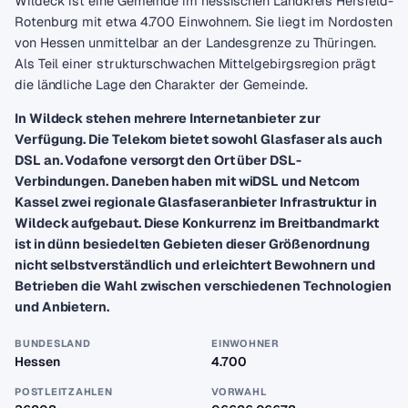
Wildeck ist eine Gemeinde im hessischen Landkreis Hersfeld-
Rotenburg mit etwa 4.700 Einwohnern. Sie liegt im Nordosten
von Hessen unmittelbar an der Landesgrenze zu Thüringen.
Als Teil einer strukturschwachen Mittelgebirgsregion prägt
die ländliche Lage den Charakter der Gemeinde.
In Wildeck stehen mehrere Internetanbieter zur
Verfügung. Die Telekom bietet sowohl Glasfaser als auch
DSL an. Vodafone versorgt den Ort über DSL-
Verbindungen. Daneben haben mit wiDSL und Netcom
Kassel zwei regionale Glasfaseranbieter Infrastruktur in
Wildeck aufgebaut. Diese Konkurrenz im Breitbandmarkt
ist in dünn besiedelten Gebieten dieser Größenordnung
nicht selbstverständlich und erleichtert Bewohnern und
Betrieben die Wahl zwischen verschiedenen Technologien
und Anbietern.
BUNDESLAND
EINWOHNER
Hessen
4.700
POSTLEITZAHLEN
VORWAHL