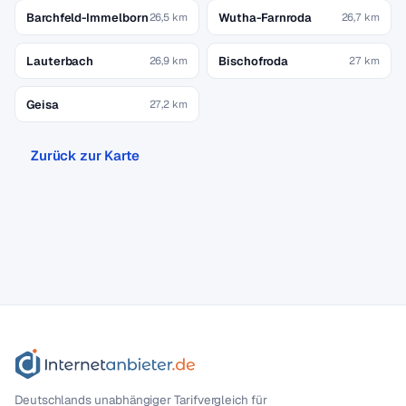
Barchfeld-Immelborn
Wutha-Farnroda
26,5 km
26,7 km
Lauterbach
Bischofroda
26,9 km
27 km
Geisa
27,2 km
Zurück zur Karte
Deutschlands unabhängiger Tarif­vergleich für