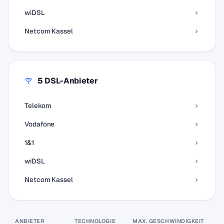
wiDSL
Netcom Kassel
5 DSL-Anbieter
Telekom
Vodafone
1&1
wiDSL
Netcom Kassel
ANBIETER
TECHNOLOGIE
MAX. GESCHWINDIGKEIT
P