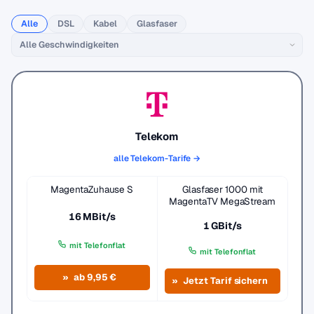
Alle
DSL
Kabel
Glasfaser
Telekom
alle Telekom-Tarife →
MagentaZuhause S
Glasfaser 1000 mit
MagentaTV MegaStream
16 MBit/s
1 GBit/s
mit Telefonflat
mit Telefonflat
ab 9,95 €
Jetzt Tarif sichern