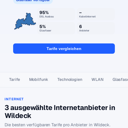
95%
–
DSL Ausbau
Kabelinternet
5%
6
Glasfaser
Anbieter
Tarife vergleichen
Tarife
Mobilfunk
Technologien
WLAN
Glasfas
INTERNET
3 ausgewählte Internetanbieter in
Wildeck
Die besten verfügbaren Tarife pro Anbieter in Wildeck.