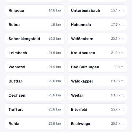
Ringgau
Unterbreizbach
14,6 km
15,4 km
Bebra
Hohenroda
16 km
17,5 km
Schenklengsfeld
Weißenborn
19,3 km
20,3 km
Leimbach
Krauthausen
21,6 km
21,9 km
Wehretal
Bad Salzungen
21,9 km
22 km
Buttlar
Waldkappel
22,6 km
23,2 km
Oechsen
Weilar
23,6 km
23,6 km
Treffurt
Eiterfeld
25,6 km
25,7 km
Ruhla
Eschwege
25,8 km
26,3 km