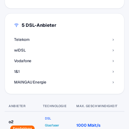
5 DSL-Anbieter
Telekom
wiDSL
Vodafone
1&1
MAINGAU Energie
ANBIETER
TECHNOLOGIE
MAX. GESCHWINDIGKEIT
P
DSL
o2
1000 Mbit/s
a
Glasfaser
Empfehlung