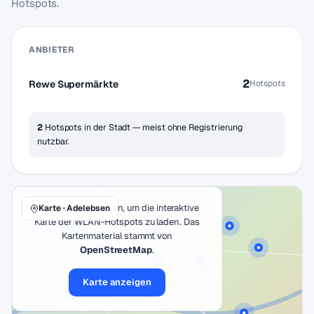
Hotspots.
ANBIETER
2
Rewe Supermärkte
Hotspots
2
Hotspots in der Stadt — meist ohne Registrierung
nutzbar.
Klicke auf den Button, um die interaktive
Karte · Adelebsen
Karte der WLAN-Hotspots zu laden. Das
Kartenmaterial stammt von
OpenStreetMap
.
Karte anzeigen