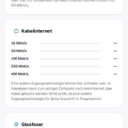
über DSL mit mindestens 100 MBit/s surfen und 89 Prozent mit
50 MBit/s.
Kabelinternet
16 Mbit/s
—
50 Mbit/s
—
100 Mbit/s
—
250 Mbit/s
—
400 Mbit/s
—
Eine andere Zugangstechnologie könnte hier schneller sein. In
Adelebsen kann zum jetzigen Zeitpunkt noch kein Internet über
Kabel gebucht werden. Bitte prüfe, ob eine andere
Zugangstechnologie für deine Anschrift in Frage kommt.
Glasfaser