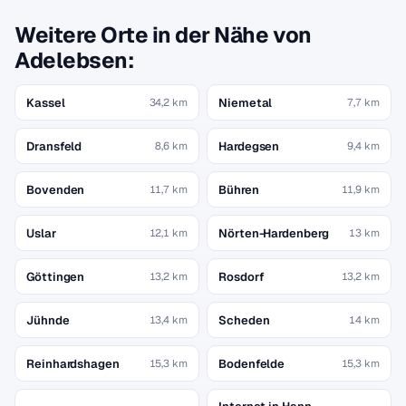
Weitere Orte in der Nähe von
Adelebsen:
Kassel
Niemetal
34,2 km
7,7 km
Dransfeld
Hardegsen
8,6 km
9,4 km
Bovenden
Bühren
11,7 km
11,9 km
Uslar
Nörten-Hardenberg
12,1 km
13 km
Göttingen
Rosdorf
13,2 km
13,2 km
Jühnde
Scheden
13,4 km
14 km
Reinhardshagen
Bodenfelde
15,3 km
15,3 km