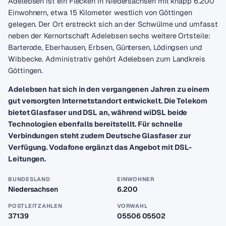
Adelebsen ist ein Flecken in Niedersachsen mit knapp 6.200
Einwohnern, etwa 15 Kilometer westlich von Göttingen
gelegen. Der Ort erstreckt sich an der Schwülme und umfasst
neben der Kernortschaft Adelebsen sechs weitere Ortsteile:
Barterode, Eberhausen, Erbsen, Güntersen, Lödingsen und
Wibbecke. Administrativ gehört Adelebsen zum Landkreis
Göttingen.
Adelebsen hat sich in den vergangenen Jahren zu einem
gut versorgten Internetstandort entwickelt. Die Telekom
bietet Glasfaser und DSL an, während wiDSL beide
Technologien ebenfalls bereitstellt. Für schnelle
Verbindungen steht zudem Deutsche Glasfaser zur
Verfügung. Vodafone ergänzt das Angebot mit DSL-
Leitungen.
BUNDESLAND
EINWOHNER
Niedersachsen
6.200
POSTLEITZAHLEN
VORWAHL
37139
05506 05502