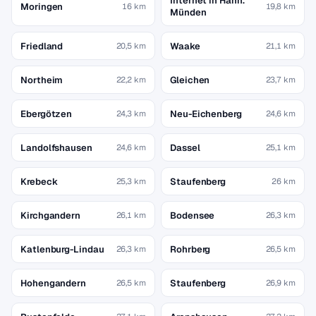
Internet in Hann.
Moringen
16 km
19,8 km
Münden
Friedland
Waake
20,5 km
21,1 km
Northeim
Gleichen
22,2 km
23,7 km
Ebergötzen
Neu-Eichenberg
24,3 km
24,6 km
Landolfshausen
Dassel
24,6 km
25,1 km
Krebeck
Staufenberg
25,3 km
26 km
Kirchgandern
Bodensee
26,1 km
26,3 km
Katlenburg-Lindau
Rohrberg
26,3 km
26,5 km
Hohengandern
Staufenberg
26,5 km
26,9 km