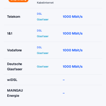
Kabelinternet
DSL
Telekom
1000 Mbit/s
a
Glasfaser
DSL
1&1
1000 Mbit/s
a
Glasfaser
DSL
Vodafone
1000 Mbit/s
a
Glasfaser
Deutsche
1000 Mbit/s
a
Glasfaser
Glasfaser
wiDSL
–
–
MAINGAU
–
–
Energie