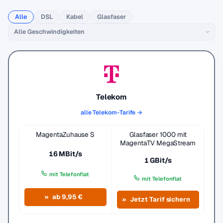
Alle
DSL
Kabel
Glasfaser
Telekom
alle Telekom-Tarife →
MagentaZuhause S
Glasfaser 1000 mit
MagentaTV MegaStream
16 MBit/s
1 GBit/s
mit Telefonflat
mit Telefonflat
ab 9,95 €
Jetzt Tarif sichern