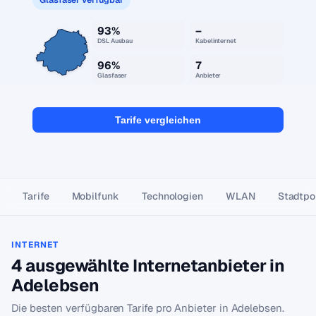
93%
–
DSL Ausbau
Kabelinternet
96%
7
Glasfaser
Anbieter
Tarife vergleichen
Tarife
Mobilfunk
Technologien
WLAN
Stadtpor
INTERNET
4 ausgewählte Internetanbieter in
Adelebsen
Die besten verfügbaren Tarife pro Anbieter in Adelebsen.