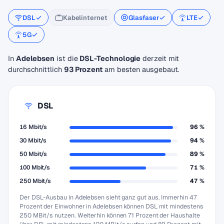
DSL
Kabelinternet
Glasfaser
LTE
5G
In
Adelebsen
ist die
DSL-Technologie
derzeit mit
durchschnittlich
93 Prozent
am besten ausgebaut.
DSL
16 Mbit/s
96 %
30 Mbit/s
94 %
50 Mbit/s
89 %
100 Mbit/s
71 %
250 Mbit/s
47 %
Der DSL-Ausbau in Adelebsen sieht ganz gut aus. Immerhin 47
Prozent der Einwohner in Adelebsen können DSL mit mindestens
250 MBit/s nutzen. Weiterhin können 71 Prozent der Haushalte