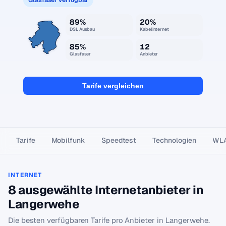
89%
20%
DSL Ausbau
Kabelinternet
85%
12
Glasfaser
Anbieter
Tarife vergleichen
Tarife
Mobilfunk
Speedtest
Technologien
WL
INTERNET
8 ausgewählte Internetanbieter in
Langerwehe
Die besten verfügbaren Tarife pro Anbieter in Langerwehe.