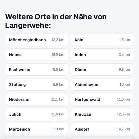
Weitere Orte in der Nähe von
Langerwehe:
Mönchengladbach
Köln
42,2 km
45 km
Neuss
Inden
48,9 km
3,4 km
Eschweiler
Düren
5,5 km
9,8 km
Stolberg
Aldenhoven
9,9 km
10 km
Niederzier
Hürtgenwald
11,1 km
11,3 km
Jülich
Kreuzau
11,6 km
12,6 km
Merzenich
Alsdorf
13 km
14,7 km