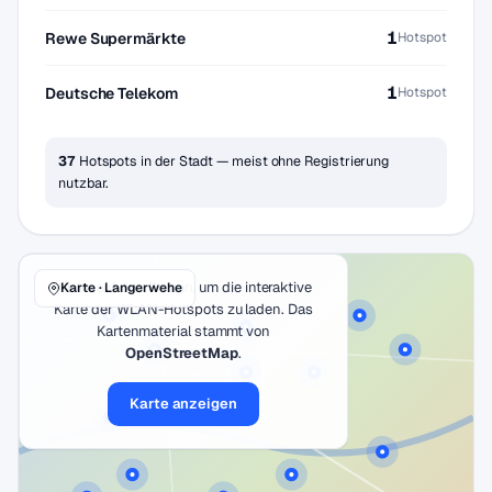
1
Rewe Supermärkte
Hotspot
1
Deutsche Telekom
Hotspot
37
Hotspots in der Stadt — meist ohne Registrierung
nutzbar.
Klicke auf den Button, um die interaktive
Karte · Langerwehe
Karte der WLAN-Hotspots zu laden. Das
Kartenmaterial stammt von
OpenStreetMap
.
Karte anzeigen