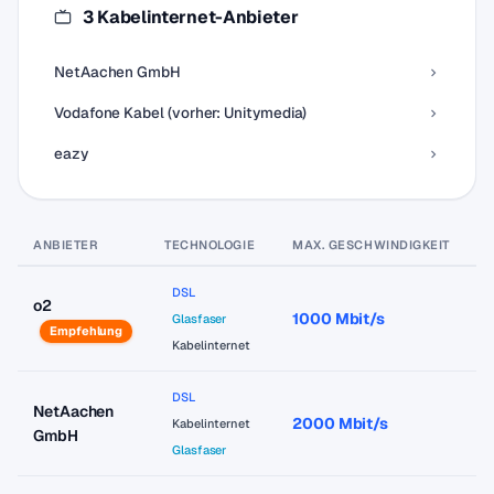
3 Kabelinternet-Anbieter
NetAachen GmbH
Vodafone Kabel (vorher: Unitymedia)
eazy
ANBIETER
TECHNOLOGIE
MAX. GESCHWINDIGKEIT
P
DSL
o2
1000 Mbit/s
a
Glasfaser
Empfehlung
Kabelinternet
DSL
NetAachen
2000 Mbit/s
a
Kabelinternet
GmbH
Glasfaser