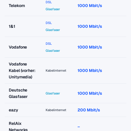
DSL
Telekom
1000 Mbit/s
a
Glasfaser
DSL
1&1
1000 Mbit/s
a
Glasfaser
DSL
Vodafone
1000 Mbit/s
a
Glasfaser
Vodafone
Kabel (vorher:
1000 Mbit/s
a
Kabelinternet
Unitymedia)
Deutsche
1000 Mbit/s
a
Glasfaser
Glasfaser
eazy
200 Mbit/s
a
Kabelinternet
RelAix
–
–
Networks