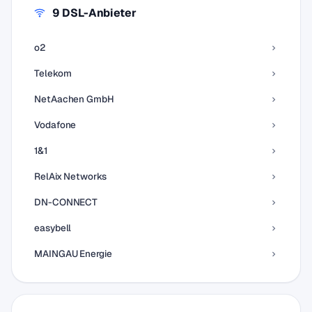
9 DSL-Anbieter
o2
Telekom
NetAachen GmbH
Vodafone
1&1
RelAix Networks
DN-CONNECT
easybell
MAINGAU Energie