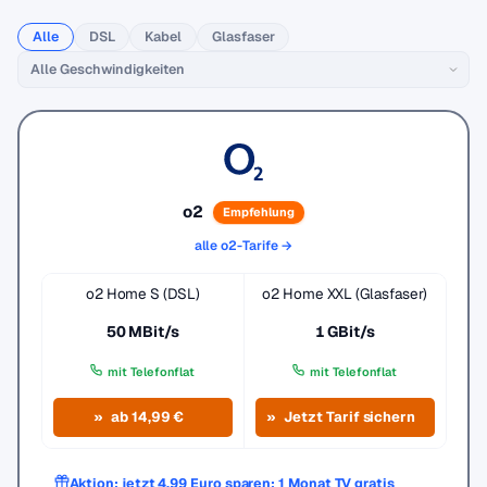
Alle
DSL
Kabel
Glasfaser
o2
Empfehlung
alle o2-Tarife →
o2 Home S (DSL)
o2 Home XXL (Glasfaser)
50 MBit/s
1 GBit/s
mit Telefonflat
mit Telefonflat
ab 14,99 €
Jetzt Tarif sichern
Aktion: jetzt 4,99 Euro sparen: 1 Monat TV gratis