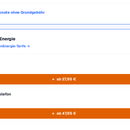
 Monate ohne Grundgebühr
Energie
enEnergie-Tarife →
ab 27,95 €
elefon
ab 47,95 €