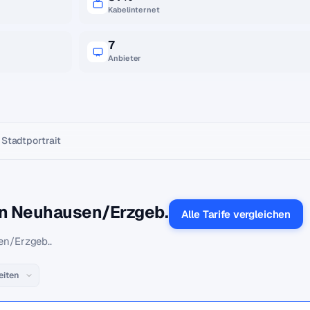
Kabelinternet
7
Anbieter
Stadtportrait
 in Neuhausen/Erzgeb.
Alle Tarife vergleichen
en/Erzgeb..