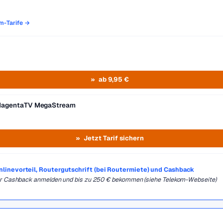
om-Tarife →
ab 9,95 €
MagentaTV MegaStream
Jetzt Tarif sichern
Onlinevorteil, Routergutschrift (bei Routermiete) und Cashback
für Cashback anmelden und bis zu 250 € bekommen (siehe Telekom-Webseite)