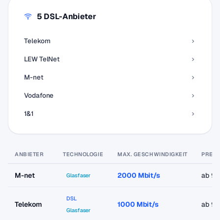
5 DSL-Anbieter
Telekom
LEW TelNet
M-net
Vodafone
1&1
ANBIETER
TECHNOLOGIE
MAX. GESCHWINDIGKEIT
PREIS
M-net
2000 Mbit/s
ab 9,
Glasfaser
DSL
Telekom
1000 Mbit/s
ab 9,
Glasfaser