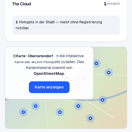
1
The Cloud
Hotspot
1
Hotspots in der Stadt — meist ohne Registrierung
nutzbar.
Klicke auf den Button, um die interaktive
Karte · Oberostendorf
Karte der WLAN-Hotspots zu laden. Das
Kartenmaterial stammt von
OpenStreetMap
.
Karte anzeigen