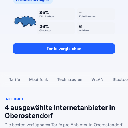
85%
–
DSL Ausbau
Kabelinternet
26%
6
Glasfaser
Anbieter
Tarife vergleichen
Tarife
Mobilfunk
Technologien
WLAN
Stadtpor
INTERNET
4 ausgewählte Internetanbieter in
Oberostendorf
Die besten verfügbaren Tarife pro Anbieter in Oberostendorf.