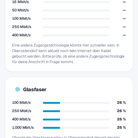
16 Mbit/s
—
50 Mbit/s
—
100 Mbit/s
—
250 Mbit/s
—
400 Mbit/s
—
Eine andere Zugangstechnologie könnte hier schneller sein. In
Oberostendorf kann aktuell noch kein Internet über Kabel
gebucht werden. Bitte prüfe, ob eine andere Zugangstechnologie
für deine Anschrift in Frage kommt.
Glasfaser
100 Mbit/s
26 %
250 Mbit/s
26 %
400 Mbit/s
26 %
1.000 Mbit/s
26 %
Obwohl der Glasfaserausbau in Oberostendorf derzeit bereits