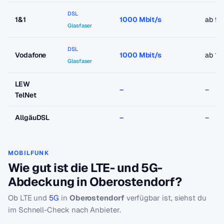
DSL
1&1
1000 Mbit/s
ab 9,
Glasfaser
DSL
Vodafone
1000 Mbit/s
ab 19
Glasfaser
LEW
–
–
TelNet
AllgäuDSL
–
–
MOBILFUNK
Wie gut ist die LTE- und 5G-
Abdeckung in Oberostendorf?
Ob LTE und
5G
in
Oberostendorf
verfügbar ist, siehst du
im Schnell-Check nach Anbieter.