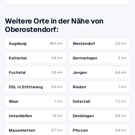
Weitere Orte in der Nähe von
Oberostendorf:
Augsburg
Westendorf
48,4 km
2,2 km
Kaltental
Germaringen
4,8 km
5 km
Fuchstal
Jengen
5,6 km
6,4 km
DSL in Stöttwang
Rieden
6,9 km
7 km
Waal
Osterzell
7 km
7,1 km
Unterdießen
Denklingen
7,6 km
8,5 km
Mauerstetten
Pforzen
8,7 km
9,8 km