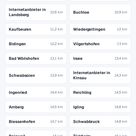
Internetanbieter in
Buchloe
10,6 km
10,9 km
Landsberg
Kaufbeuren
Wiedergeltingen
11,2 km
12 km
Bidingen
Vilgertshofen
12,2 km
13 km
Bad Wörishofen
Irsee
13,1 km
13,4 km
Internetanbieter in
Schwabsoien
13,9 km
14,3 km
Kinsau
Ingenried
Reichling
14,4 km
14,5 km
Amberg
Igling
14,5 km
14,6 km
Biessenhofen
Schwabbruck
14,7 km
14,8 km
15 km
15,1 km