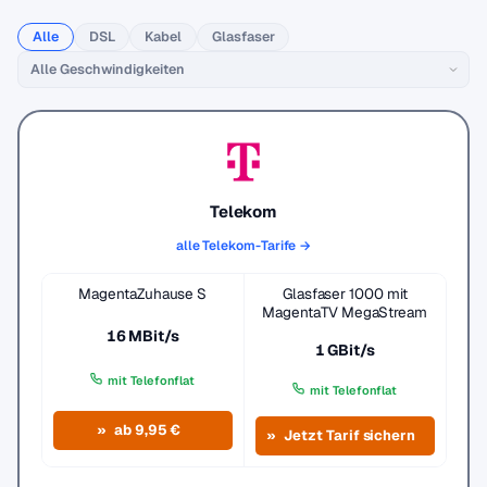
Alle
DSL
Kabel
Glasfaser
Telekom
alle Telekom-Tarife →
MagentaZuhause S
Glasfaser 1000 mit
MagentaTV MegaStream
16 MBit/s
1 GBit/s
mit Telefonflat
mit Telefonflat
ab 9,95 €
Jetzt Tarif sichern