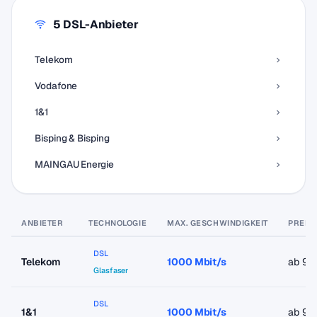
5 DSL-Anbieter
Telekom
Vodafone
1&1
Bisping & Bisping
MAINGAU Energie
ANBIETER
TECHNOLOGIE
MAX. GESCHWINDIGKEIT
PREIS
DSL
Telekom
1000 Mbit/s
ab 9,
Glasfaser
DSL
1&1
1000 Mbit/s
ab 9,