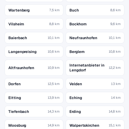
Wartenberg
Buch
7,5 km
8,6 km
Vilsheim
Bockhorn
8,8 km
9,6 km
Baierbach
Neufraunhofen
10,1 km
10,1 km
Langenpreising
Berglern
10,6 km
10,8 km
Internetanbieter in
Altfraunhofen
10,9 km
12,2 km
Lengdorf
Dorfen
Velden
12,5 km
13 km
Eitting
Eching
13,9 km
14 km
Tiefenbach
Erding
14,3 km
14,8 km
Moosburg
Walpertskirchen
14,9 km
15,1 km