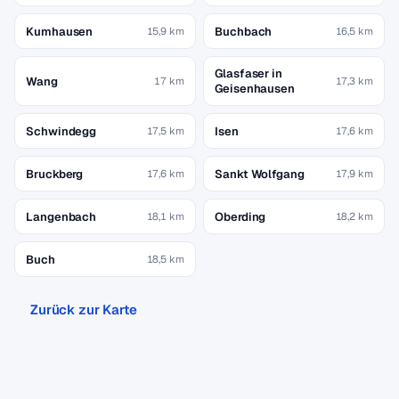
Kumhausen
Buchbach
15,9 km
16,5 km
Glasfaser in
Wang
17 km
17,3 km
Geisenhausen
Schwindegg
Isen
17,5 km
17,6 km
Bruckberg
Sankt Wolfgang
17,6 km
17,9 km
Langenbach
Oberding
18,1 km
18,2 km
Buch
18,5 km
Zurück zur Karte