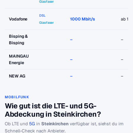
Glasfaser
DSL
Vodafone
1000 Mbit/s
ab 19
Glasfaser
Bisping &
–
–
Bisping
MAINGAU
–
–
Energie
NEW AG
–
–
MOBILFUNK
Wie gut ist die LTE- und 5G-
Abdeckung in Steinkirchen?
Ob LTE und
5G
in
Steinkirchen
verfügbar ist, siehst du im
Schnell-Check nach Anbieter.